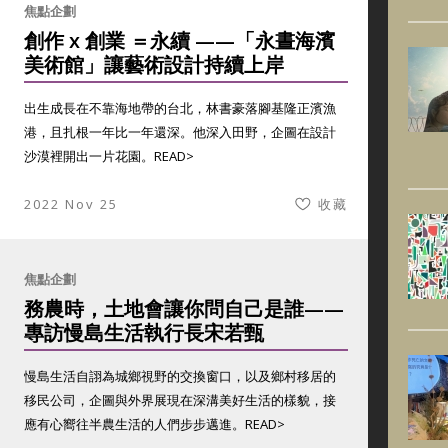
焦點企劃
創作 x 創業 ＝永續 ——「永晝海濱
美術館」讓藝術設計持續上岸
出生成長在不靠海地帶的台北，林書豪落腳基隆正濱漁
港，且扎根一年比一年還深。他深入田野，企圖在設計
沙漠裡開出一片花園。
READ>
2022 Nov 25
收藏
焦點企劃
務農時，土地會讓你問自己是誰——
專訪慢島生活執行長宋若甄
慢島生活自詡為城鄉視野的交換窗口，以及鄉村移居的
移民公司，企圖與外界展現在深溝美好生活的樣貌，接
應有心嚮往半農生活的人們步步邁進。
READ>