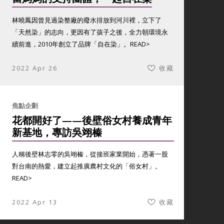
林曉鳳因曾見過染整廠的廢水排放到河川裡，立下了
「天然染」的志向，更因有了孩子之後，全力朝環境永
續前進，2010年創立了品牌「自在染」。
READ>
2022 Apr 26
收藏
焦點企劃
花都開好了——後壁俗女村養成青年
新基地，專訪吳翊榛
人稱後壁林志零的吳翊榛，從接班家業開始，憑著一股
對台南的熱愛，建立起推廣農村文化的「俗女村」。
READ>
2022 Apr 13
收藏