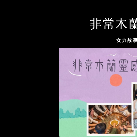
女力故
木蘭選片