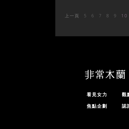
上一頁
5
6
7
8
9
10
看見女力
觀
焦點企劃
認