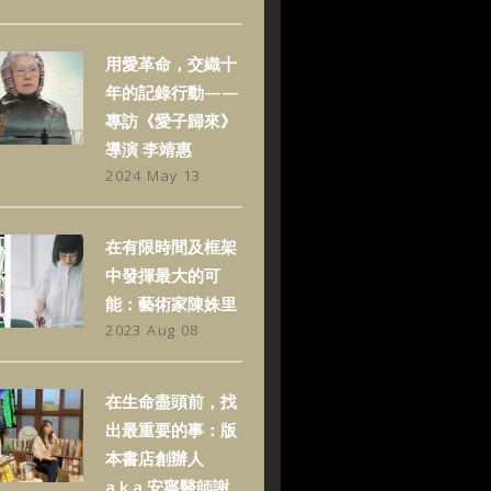
用愛革命，交織十
年的記錄行動——
專訪《愛子歸來》
導演 李靖惠
2024 May 13
在有限時間及框架
中發揮最大的可
能：藝術家陳姝里
2023 Aug 08
在生命盡頭前，找
出最重要的事：版
本書店創辦人
a.k.a.安寧醫師謝