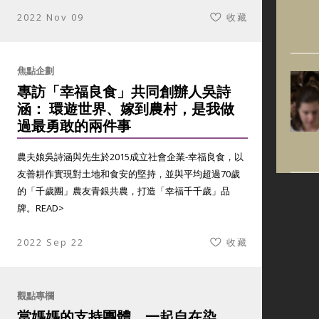
2022 Nov 09
收藏
焦點企劃
專訪「幸福良食」共同創辦人吳詩
涵： 環遊世界、嫁到農村，是我做
過最勇敢的兩件事
農夫娘吳詩涵與先生於2015成立社會企業-幸福良食，以
友善耕作實現對土地和食安的堅持，並與平均超過70歲
的「千歲團」農友青銀共農，打造「幸福千千歲」品
牌。
READ>
2022 Sep 22
收藏
觀點專欄
當媽媽的支持團體，一起自在染