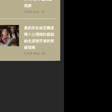
宛婷
2024 Jun 14
真的存在命定職涯
嗎？心理師許庭韶
給生涯迷茫者的突
破指南
2024 Mar 05