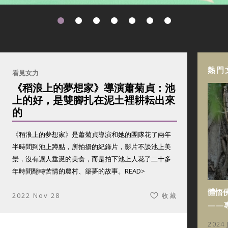
熱門
看見女力
《稻浪上的夢想家》導演蕭菊貞：池
上的好，是雙腳扎在泥土裡耕耘出來
的
《稻浪上的夢想家》是蕭菊貞導演和她的團隊花了兩年
半時間到池上蹲點，所拍攝的紀錄片，影片不談池上美
景，沒有讓人垂涎的美食，而是拍下池上人花了二十多
年時間翻轉苦情的農村、築夢的故事。
READ>
體悟
2022 Nov 28
收藏
——
2024 