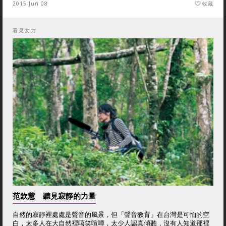
2015 Jun 08
收藏
看見女力
范欽慧 聽見寂靜的力量
自然的寂靜裡處處是聲音的風景，但「聲音教育」在台灣是可怕的空
白，太多人在大自然裡嘻笑喧嘩，太少人認真傾聽，沒有人知道那裡