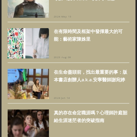
2024 May 13
在有限時間及框架中發揮最大的可
能：藝術家陳姝里
2023 Aug 08
在生命盡頭前，找出最重要的事：版
本書店創辦人a.k.a.安寧醫師謝宛婷
2024 Jun 14
真的存在命定職涯嗎？心理師許庭韶
給生涯迷茫者的突破指南