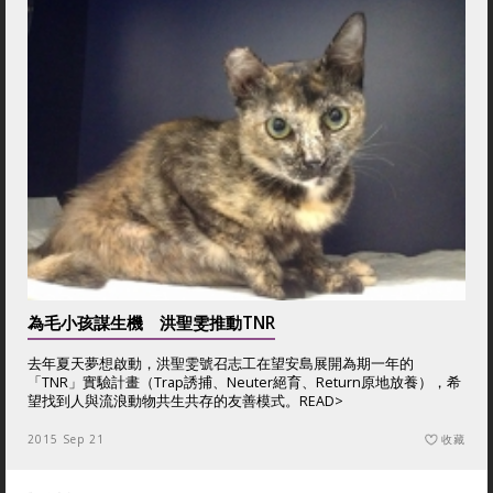
為毛小孩謀生機 洪聖雯推動TNR
去年夏天夢想啟動，洪聖雯號召志工在望安島展開為期一年的
「TNR」實驗計畫（Trap誘捕、Neuter絕育、Return原地放養），希
望找到人與流浪動物共生共存的友善模式。
READ>
2015 Sep 21
收藏