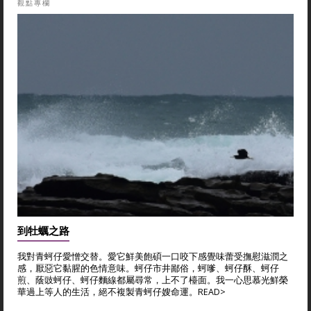
觀點專欄
到牡蠣之路
我對青蚵仔愛憎交替。愛它鮮美飽碩一口咬下感覺味蕾受撫慰滋潤之
感，厭惡它黏腥的色情意味。蚵仔市井鄙俗，蚵嗲、蚵仔酥、蚵仔
煎、蔭豉蚵仔、蚵仔麵線都屬尋常，上不了檯面。我一心思慕光鮮榮
華過上等人的生活，絕不複製青蚵仔嫂命運。
READ>