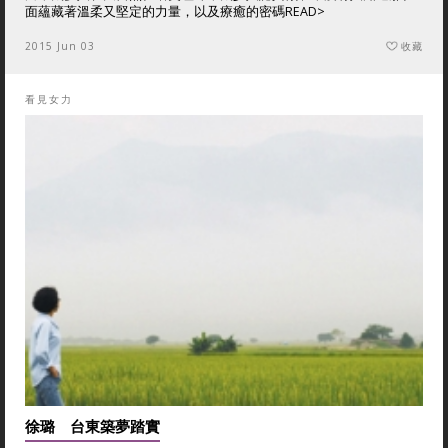
面蘊藏著溫柔又堅定的力量，以及療癒的密碼
READ>
2015 Jun 03
收藏
看見女力
徐璐 台東築夢踏實