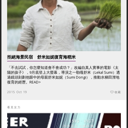
拒絕海景民宿 舒米如妮復育海稻米
「不去試試，你怎麼知道會不會成功？」改編自真人實事的電影《太
陽的孩子》，9月底登上大螢幕，導演之一勒嘎舒米（Lekal Sumi）透
過鏡頭刻劃他眼中的母親舒米如妮（Sumi Dongi），推動水梯田溼地
復育的經歷。
READ>
2015 Oct 19
收藏
看見女力