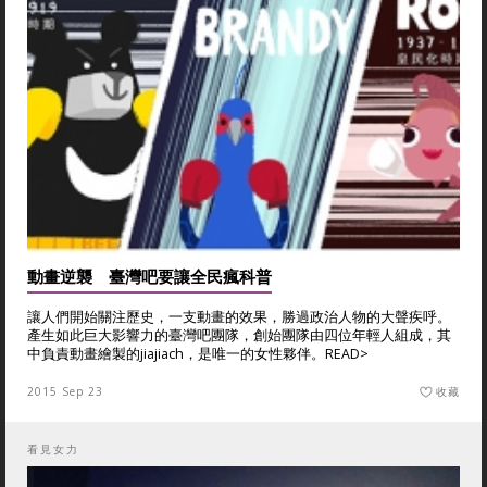
動畫逆襲 臺灣吧要讓全民瘋科普
讓人們開始關注歷史，一支動畫的效果，勝過政治人物的大聲疾呼。
產生如此巨大影響力的臺灣吧團隊，創始團隊由四位年輕人組成，其
中負責動畫繪製的jiajiach，是唯一的女性夥伴。
READ>
2015 Sep 23
收藏
看見女力