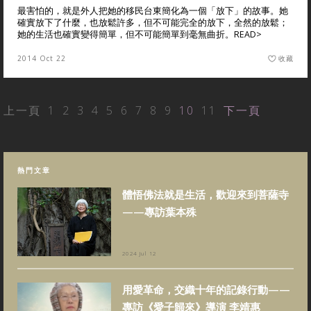
最害怕的，就是外人把她的移民台東簡化為一個「放下」的故事。她
確實放下了什麼，也放鬆許多，但不可能完全的放下，全然的放鬆；
她的生活也確實變得簡單，但不可能簡單到毫無曲折。
READ>
2014 Oct 22
收藏
上一頁
1
2
3
4
5
6
7
8
9
10
11
下一頁
熱門文章
體悟佛法就是生活，歡迎來到菩薩寺
——專訪葉本殊
2024 Jul 12
用愛革命，交織十年的記錄行動——
專訪《愛子歸來》導演 李靖惠