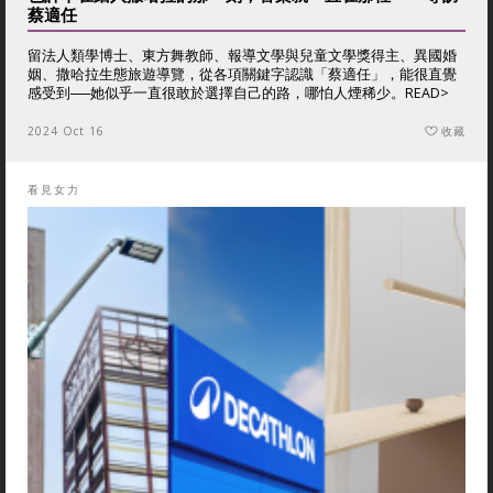
蔡適任
留法人類學博士、東方舞教師、報導文學與兒童文學獎得主、異國婚
姻、撒哈拉生態旅遊導覽，從各項關鍵字認識「蔡適任」，能很直覺
感受到──她似乎一直很敢於選擇自己的路，哪怕人煙稀少。
READ>
2024 Oct 16
收藏
看見女力