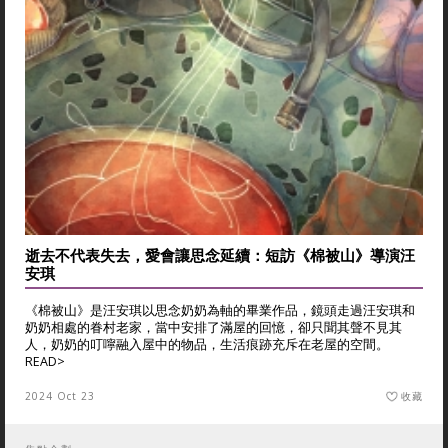
逝去不代表失去，愛會讓思念延續：短訪《棉被山》導演汪
安琪
《棉被山》是汪安琪以思念奶奶為軸的畢業作品，鏡頭走過汪安琪和
奶奶相處的眷村老家，當中安排了滿屋的回憶，卻只聞其聲不見其
人，奶奶的叮嚀融入屋中的物品，生活痕跡充斥在老屋的空間。
READ>
2024 Oct 23
收藏