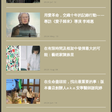
2024 Jul 12
用愛革命，交織十年的記錄行動——
專訪《愛子歸來》導演 李靖惠
2024 May 13
在有限時間及框架中發揮最大的可
能：藝術家陳姝里
2023 Aug 08
在生命盡頭前，找出最重要的事：版
本書店創辦人a.k.a.安寧醫師謝宛婷
2024 Jun 14