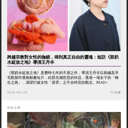
跨越宗教對女性的枷鎖，得到真正自由的靈魂：短訪《那奶
水綻放之地》導演王丹丰
《那奶水綻放之地》是費時七年的不易之作，導演王丹丰以刺繡及羊
毛氈製作逐格動畫短片，此部充滿哲思的作品，透過一場女子的「轉
生之路」，渴望打破女性「原罪」之不合時宜的觀念。
READ>
2024 Oct 24
收藏
焦點企劃