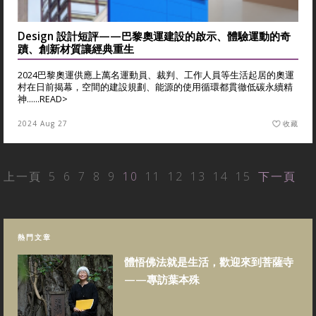
Design 設計短評——巴黎奧運建設的啟示、體驗運動的奇
蹟、創新材質讓經典重生
2024巴黎奧運供應上萬名運動員、裁判、工作人員等生活起居的奧運
村在日前揭幕，空間的建設規劃、能源的使用循環都貫徹低碳永續精
神......
READ>
2024 Aug 27
收藏
上一頁
5
6
7
8
9
10
11
12
13
14
15
下一頁
熱門文章
體悟佛法就是生活，歡迎來到菩薩寺
——專訪葉本殊