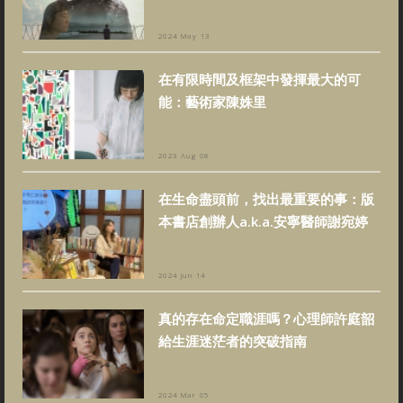
2024 May 13
在有限時間及框架中發揮最大的可
能：藝術家陳姝里
2023 Aug 08
在生命盡頭前，找出最重要的事：版
本書店創辦人a.k.a.安寧醫師謝宛婷
2024 Jun 14
真的存在命定職涯嗎？心理師許庭韶
給生涯迷茫者的突破指南
2024 Mar 05