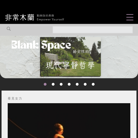
女力故事
觀點專欄
焦點企劃
社會企業
你不知道的那些女
認識我們
性故事...
看見女力