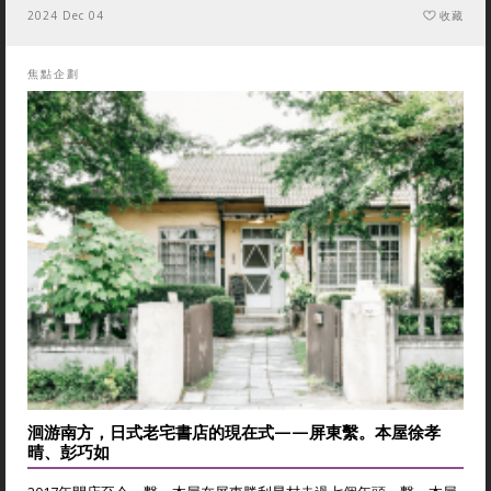
2024 Dec 04
收藏
焦點企劃
洄游南方，日式老宅書店的現在式——屏東繫。本屋徐孝
晴、彭巧如