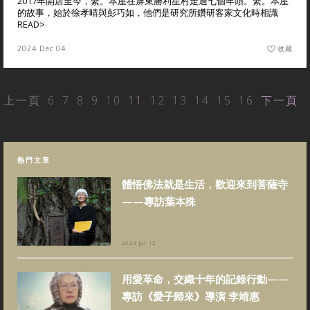
2017年開店至今，繫。本屋在屏東勝利星村走過七個年頭。繫。本屋
的故事，始於徐孝晴與彭巧如，他們是研究所鑽研客家文化時相識
READ>
2024 Dec 04
收藏
上一頁
6
7
8
9
10
11
12
13
14
15
16
下一頁
熱門文章
體悟佛法就是生活，歡迎來到菩薩寺
——專訪葉本殊
2024 Jul 12
用愛革命，交織十年的記錄行動——
專訪《愛子歸來》導演 李靖惠