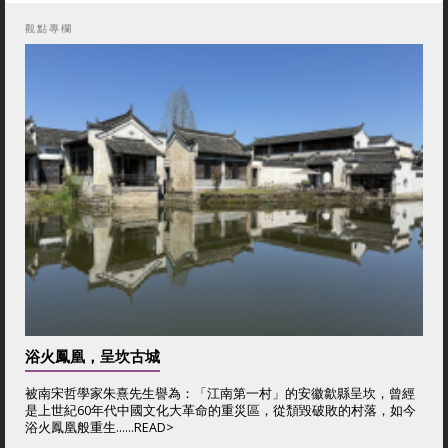
觀點專欄
浴火鳳凰，呈坎古城
被南宋哲學家朱熹先生譽為：「江南第一村」的安徽歙縣呈坎，曾經
是上世紀60年代中國文化大革命的重災區，從頹毀破敗的村落，如今
浴火鳳凰般重生......
READ>