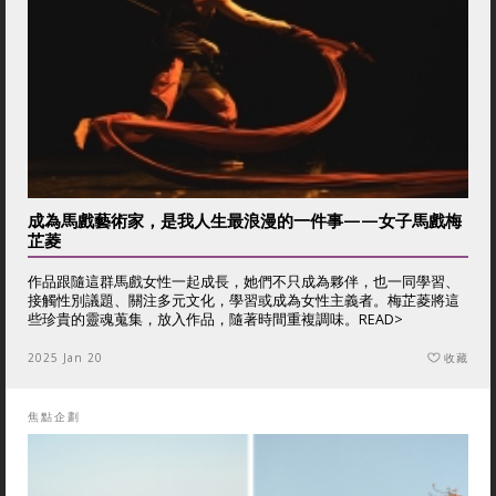
成為馬戲藝術家，是我人生最浪漫的一件事——女子馬戲梅
芷菱
作品跟隨這群馬戲女性一起成長，她們不只成為夥伴，也一同學習、
接觸性別議題、關注多元文化，學習或成為女性主義者。梅芷菱將這
些珍貴的靈魂蒐集，放入作品，隨著時間重複調味。
READ>
2025 Jan 20
收藏
焦點企劃