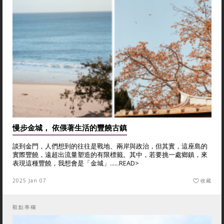
慢步金城， 依偎著生活的豐饒古鎮
談到金門，人們想到的往往是戰地、兩岸與政治，但其實，這座島的
實際豐饒，遠超出流量塑造的有限標籤。其中，若要挑一處鄉鎮，來
表現這種豐饒，我想會是「金城」......
READ>
2025 Jan 07
收藏
觀點專欄