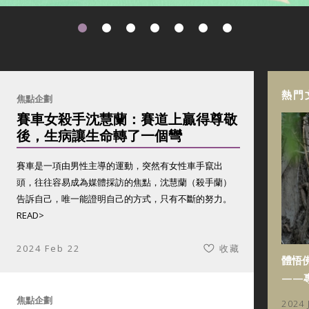
熱門
焦點企劃
賽車女殺手沈慧蘭：賽道上贏得尊敬
後，生病讓生命轉了一個彎
賽車是一項由男性主導的運動，突然有女性車手竄出
頭，往往容易成為媒體採訪的焦點，沈慧蘭（殺手蘭）
告訴自己，唯一能證明自己的方式，只有不斷的努力。
READ>
2024 Feb 22
收藏
體悟
——
焦點企劃
2024 