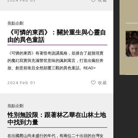
2024 Feb 05
收藏
焦點企劃
《可憐的東西》：關於重生與心靈自
由的異色童話
《可憐的東西》有著怪奇詭譎風格，並揉合了超脫現實
的魔幻寫實與充滿警世意味的諷刺寓言，打造出瘋狂奔
放、創意前衛且全然顛覆三觀的異色童話。
READ>
2024 Feb 01
收藏
焦點企劃
性別無設限：跟著林乙華在山林土地
中找到力量
在出國爬山尚未盛行的年代，有兩位二十出頭的台灣女