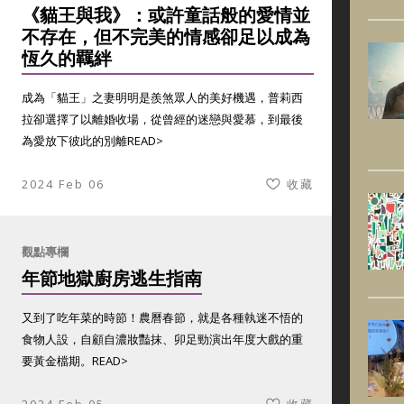
《貓王與我》：或許童話般的愛情並
不存在，但不完美的情感卻足以成為
恆久的羈絆
成為「貓王」之妻明明是羨煞眾人的美好機遇，普莉西
拉卻選擇了以離婚收場，從曾經的迷戀與愛慕，到最後
為愛放下彼此的別離
READ>
2024 Feb 06
收藏
觀點專欄
年節地獄廚房逃生指南
又到了吃年菜的時節！農曆春節，就是各種執迷不悟的
食物人設，自顧自濃妝豔抹、卯足勁演出年度大戲的重
要黃金檔期。
READ>