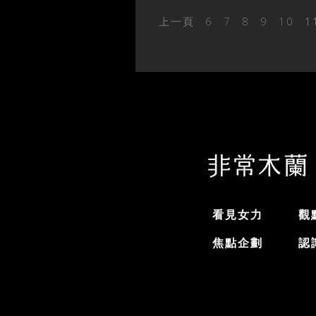
上一頁
6
7
8
9
10
1
看見女力
觀
焦點企劃
認