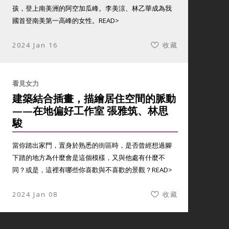
孩，登上南美洲的阿空加瓜峰。李美涼、林乙華成為我
國首登南美第一高峰的女性。
READ>
2024 Jan 16
收藏
看見女力
建築結合插畫，描繪居住空間的脈動
——在地偏好工作室 張雅筑、林思
駿
當你踏出家門，置身於熟悉的街區時，是否曾經想過腳
下踏的地方為什麼會是這個模樣，又與他處有什麼不
同？或是，這裡有哪些你喜歡與不喜歡的景觀？
READ>
2024 Jan 08
收藏