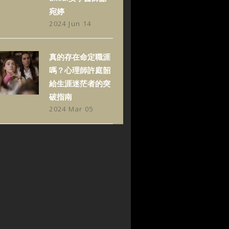
宛婷
2024 Jun 14
真的存在命定職涯
嗎？心理師許庭韶
給生涯迷茫者的突
破指南
2024 Mar 05