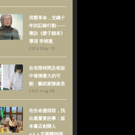
用愛革命，交織十
年的記錄行動——
專訪《愛子歸來》
導演 李靖惠
2024 May 13
在有限時間及框架
中發揮最大的可
能：藝術家陳姝里
2023 Aug 08
在生命盡頭前，找
出最重要的事：版
本書店創辦人
a.k.a.安寧醫師謝