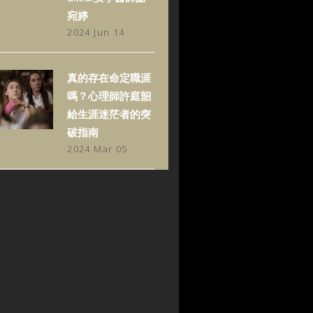
宛婷
2024 Jun 14
真的存在命定職涯
嗎？心理師許庭韶
給生涯迷茫者的突
破指南
2024 Mar 05