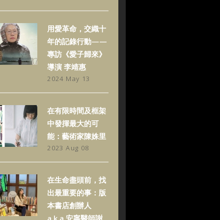
用愛革命，交織十
年的記錄行動——
專訪《愛子歸來》
導演 李靖惠
2024 May 13
在有限時間及框架
中發揮最大的可
能：藝術家陳姝里
2023 Aug 08
在生命盡頭前，找
出最重要的事：版
本書店創辦人
a.k.a.安寧醫師謝