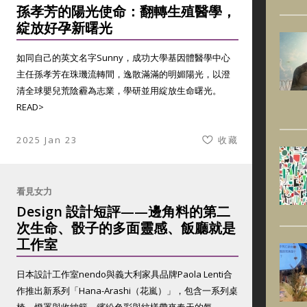
孫孝芳的陽光使命：翻轉生殖醫學，
綻放好孕新曙光
如同自己的英文名字Sunny，成功大學基因體醫學中心
主任孫孝芳在珠璣流轉間，逸散滿滿的明媚陽光，以澄
清全球嬰兒荒陰霾為志業，學研並用綻放生命曙光。
READ>
2025 Jan 23
收藏
看見女力
Design 設計短評——邊角料的第二
次生命、骰子的多面靈感、飯廳就是
工作室
日本設計工作室nendo與義大利家具品牌Paola Lenti合
作推出新系列「Hana-Arashi（花嵐）」，包含一系列桌