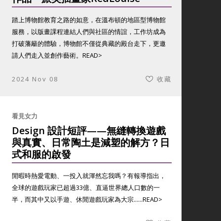
踏上博物館教育之路的如意，在溫布頓的地區型博物館
服務，以版畫課程連結人們與社區的情誼，工作坊成為
打破藩籬的體驗，博物館不僅從典藏的殿台走下，更邀
請人們走入並創作藝術。
READ>
2024 Nov 08
收藏
看見女力
Design 設計短評——無縫轉換遊戲
與真實、日常陶土是減塑的解方？日
式和服的啟發
閒暇時熱愛電動、一投入就渾然忘我嗎？有報導指出，
全球的遊戲玩家已超過33億、直逼世界總人口數的一
半，而其中又以手遊、休閒遊戲玩家為大宗......
READ>