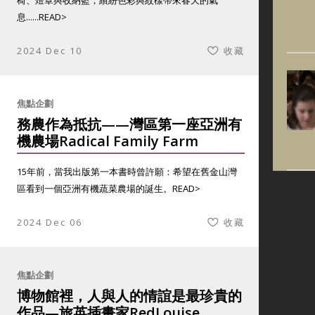
椅、燈罩與收納籃，繽紛色彩與紋樣帶來春天的氣
息......
READ>
2024 Dec 10
收藏
焦點企劃
務農作為抵抗——灣區第一座亞洲有
機農場Radical Family Farm
15年前，當我出版第一本書時曾許願：希望在舊金山灣
區看到一個亞洲有機蔬菜農場的誕生。
READ>
2024 Dec 06
收藏
焦點企劃
博物館裡，人與人的情誼是最珍貴的
作品—旅英插畫家RedLouise