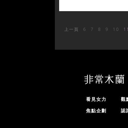
上一頁
6
7
8
9
10
1
看見女力
觀
焦點企劃
認