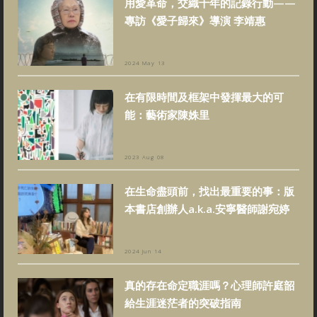
用愛革命，交織十年的記錄行動——
專訪《愛子歸來》導演 李靖惠
2024 May 13
在有限時間及框架中發揮最大的可
能：藝術家陳姝里
2023 Aug 08
在生命盡頭前，找出最重要的事：版
本書店創辦人a.k.a.安寧醫師謝宛婷
2024 Jun 14
真的存在命定職涯嗎？心理師許庭韶
給生涯迷茫者的突破指南