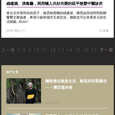
綠建築、演奏廳，與西螺人共好共榮的延平慈愛中醫診所
拿台北市青田街的房子，換雲林西螺的綠建築，陳慧如與游熙明創辦
饗響文教協會，希望小鎮與城市互相交流，鄉鎮也可以有更多元的生
活樣貌...
READ>
2020 May 21
收藏
上一頁
7
8
9
10
11
12
13
14
15
16
17
下一頁
熱門文章
體悟佛法就是生活，歡迎來到菩薩寺
——專訪葉本殊
2024 Jul 12