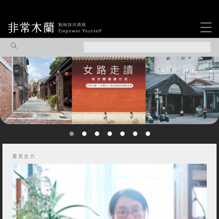
女力故事
觀點專欄
焦點企劃
社會企業
你不知道的那些女
認識我們
性故事...
看見女力