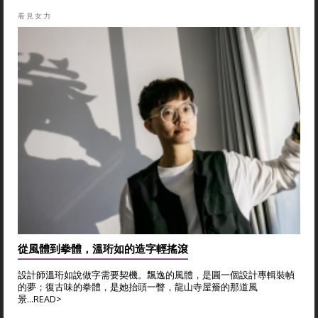
看見女力
從風體到拳體，溫珩如的造字輕搖滾
設計師溫珩如說做字需要契機。飄逸的風體，是圓一個設計專輯裝幀
的夢；復古味的拳體，是她抬頭一瞥，龍山寺屋簷的那道風
景...
READ>