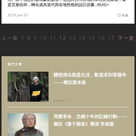
是宮廟信仰，轉化成具當代與在地性格的設計語彙...
READ>
2019 Jan 07
收藏
上一頁
7
8
9
10
11
12
13
14
15
16
17
下一頁
熱門文章
體悟佛法就是生活，歡迎來到菩薩寺
——專訪葉本殊
2024 Jul 12
用愛革命，交織十年的記錄行動——
專訪《愛子歸來》導演 李靖惠