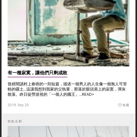
有一種寂寞，讓他們只剩成敗
曾經閱讀村上春樹的一則短篇，描述一個男人的人生像一個無人可管
轄的疆土...這讓我想到我家的父執輩，那落於眼頭肩上的寂寞，彈灰
散落。終日徒勞巡視的「一個人的國王」...
READ>
2019 Sep 20
收藏
焦點企劃