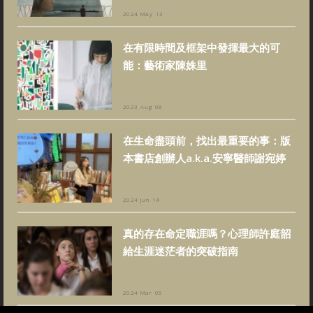
2024 May 13
在有限時間及框架中發揮最大的可
能：藝術家陳姝里
2023 Aug 08
在生命盡頭前，找出最重要的事：版
本書店創辦人a.k.a.安寧醫師謝宛婷
2024 Jun 14
真的存在命定職涯嗎？心理師許庭韶
給生涯迷茫者的突破指南
2024 Mar 05