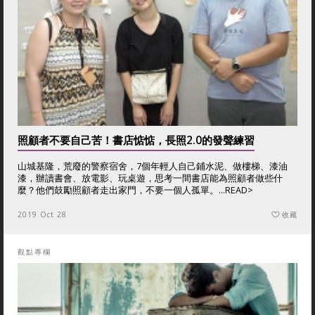
照顧者不要自己苦！書店惦惦，長照2.0的發聲練習
山城基隆，荒廢的警察宿舍，7個年輕人自己鋪水泥、做樓梯、漆油
漆，辦讀書會、放電影、玩桌遊，思考一間書店能為照顧者做些什
麼？他們鼓勵照顧者走出家門，不要一個人孤單。...
READ>
2019 Oct 28
收藏
觀點專欄