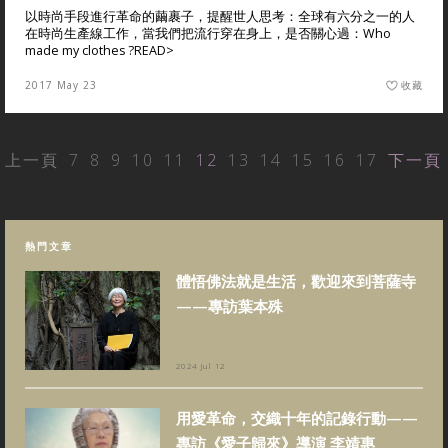
以時尚手段進行革命的繭裹子，提醒世人思考：全球有六分之一的人
在時尚生產線工作，當我們把流行穿在身上，是否關心過：Who
made my clothes ?
READ>
2017 May 23
收藏
上一頁
7
8
9
10
11
12
13
14
15
16
17
下一頁
熱門文章
體悟佛法就是生活，歡迎來到菩薩寺
——專訪葉本殊
2024 Jul 12
用愛革命，交織十年的記錄行動——
專訪《愛子歸來》導演 李靖惠