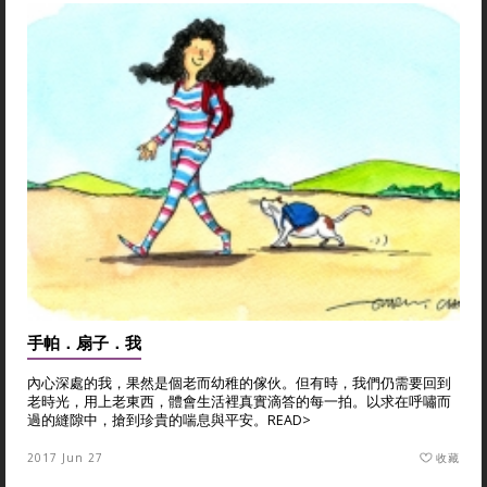
手帕．扇子．我
內心深處的我，果然是個老而幼稚的傢伙。但有時，我們仍需要回到
老時光，用上老東西，體會生活裡真實滴答的每一拍。以求在呼嘯而
過的縫隙中，搶到珍貴的喘息與平安。
READ>
2017 Jun 27
收藏