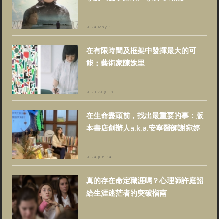
2024 May 13
在有限時間及框架中發揮最大的可
能：藝術家陳姝里
2023 Aug 08
在生命盡頭前，找出最重要的事：版
本書店創辦人a.k.a.安寧醫師謝宛婷
2024 Jun 14
真的存在命定職涯嗎？心理師許庭韶
給生涯迷茫者的突破指南