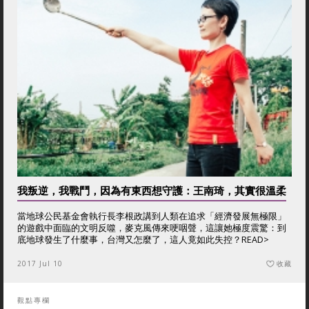
我叛逆，我戰鬥，因為有東西想守護：王南琦，其實很溫柔
當地球公民基金會執行長李根政講到人類在追求「經濟發展無極限」
的遊戲中面臨的文明反噬，麥克風傳來哽咽聲，這讓她極度震驚：到
底地球發生了什麼事，台灣又怎麼了，這人竟如此失控？
READ>
2017 Jul 10
收藏
觀點專欄