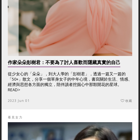
作家朵朵彭樹君：不要為了討人喜歡而隱藏真實的自己
從少女心的「朵朵」，到大人學的「彭樹君」，透過一篇又一篇的
「50+」散文，分享一個單身女子的中年心境，書寫關於生活、情感、
經濟與思想各方面的獨立，陪伴讀者挖掘心中那顆開花的星球。
READ>
2023 Jun 01
收藏
看見女力