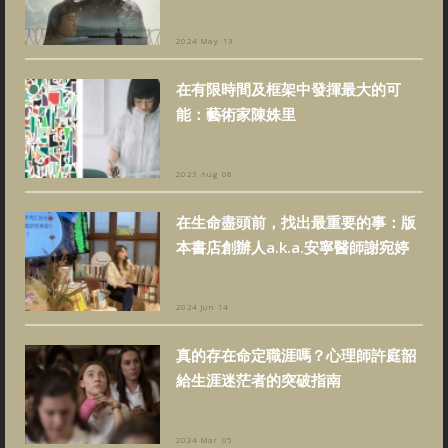
2024 May 13
在有限時間及框架中發揮最大的可
能：藝術家陳姝里
2023 Aug 08
在生命盡頭前，找出最重要的事：版
本書店創辦人a.k.a.安寧醫師謝宛婷
2024 Jun 14
真的存在命定職涯嗎？心理師許庭韶
給生涯迷茫者的突破指南
2024 Mar 05