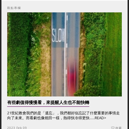
觀點專欄
有些劇值得慢慢看，來提醒人生也不能快轉
21世紀教會我們的是「遺忘」，我們都好似忘記了什麼重要的事情走
向了未來。而看劇也像燒田一樣，熱得快冷得更快......
READ>
2023 Feb 09
收藏