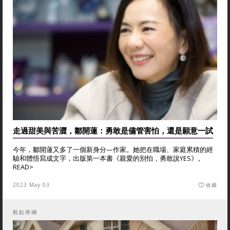
走過甜美與苦澀，鄒開蓮：勇敢是儘管害怕，還是願意一試
今年，鄒開蓮又多了一個新身分—作家。她把在職場、家庭累積的經
驗和體悟寫成文字，出版第一本書《親愛的別怕，勇敢說YES》。
READ>
2023 May 03
收藏
觀點專欄