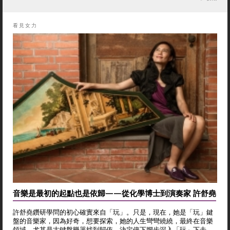
看見女力
音樂是最初的起點也是依歸——從化學博士到演奏家 許舒堯
許舒堯鑽研學問的初心確實來自「玩」。只是，現在，她是「玩」鍵
盤的音樂家，因為好奇，想要探索，她的人生彎彎繞繞，最終在音樂
領域，尤其是古鍵盤樂器找到歸依，決定停下腳步深入「玩」下去。