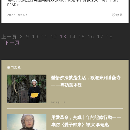
READ>
2022 Dec 07
收藏
上一頁
8
9
10
11
12
13
14
15
16
17
18
下一頁
熱門文章
體悟佛法就是生活，歡迎來到菩薩寺
——專訪葉本殊
2024 Jul 12
用愛革命，交織十年的記錄行動——
專訪《愛子歸來》導演 李靖惠