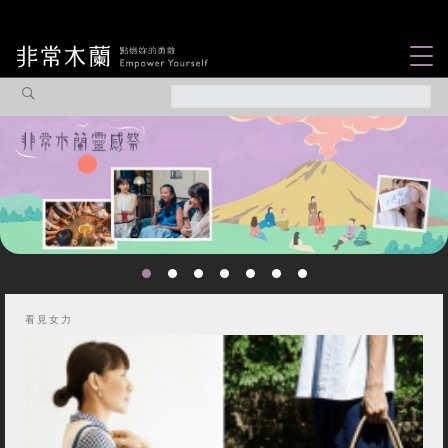
女力故事
觀點專欄
焦點企劃
社會企業
木蘭選片
認識我們
看見女力