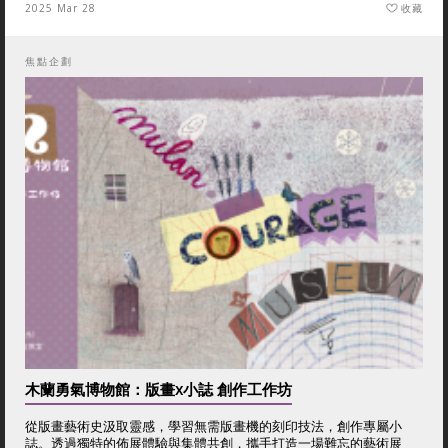
2025 Mar 28
收藏
焦點企劃
木蘭勇氣博物館：版畫x小誌 創作工作坊
從版畫藝術史汲取靈感，學習無需版畫機的刻印技法，創作專屬小
誌。透過獨特的佈展體驗與集體共創，攜手打造一場難忘的藝術展