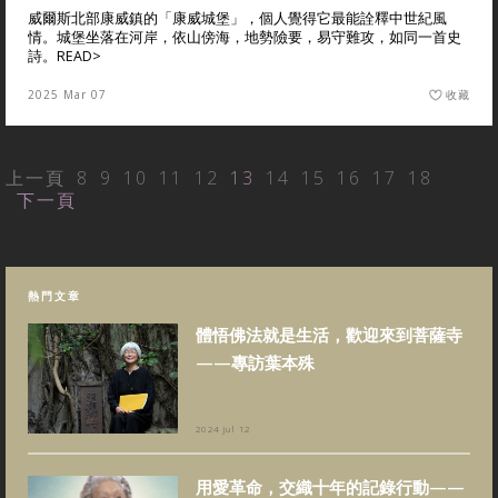
威爾斯北部康威鎮的「康威城堡」，個人覺得它最能詮釋中世紀風
情。城堡坐落在河岸，依山傍海，地勢險要，易守難攻，如同一首史
詩。
READ>
2025 Mar 07
收藏
上一頁
8
9
10
11
12
13
14
15
16
17
18
下一頁
熱門文章
體悟佛法就是生活，歡迎來到菩薩寺
——專訪葉本殊
2024 Jul 12
用愛革命，交織十年的記錄行動——