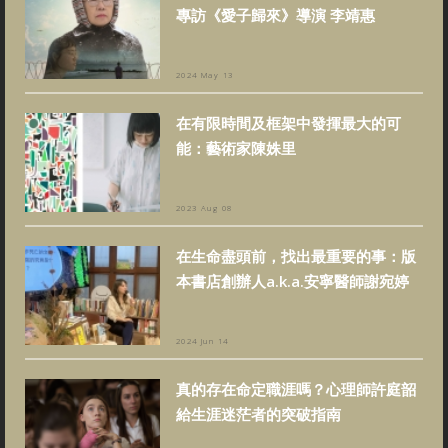
專訪《愛子歸來》導演 李靖惠
2024 May 13
在有限時間及框架中發揮最大的可
能：藝術家陳姝里
2023 Aug 08
在生命盡頭前，找出最重要的事：版
本書店創辦人a.k.a.安寧醫師謝宛婷
2024 Jun 14
真的存在命定職涯嗎？心理師許庭韶
給生涯迷茫者的突破指南