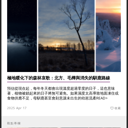
極地暖化下的森林哀歌：北方、毛樺與消失的馴鹿路線
預估從現在起，每年冬天都會出現溫度超過零度的日子，這也意味
著，植物被鎖起來的日子將無可避免。如果濕度太高導致地面凍住或
食物供應不足，母馴鹿甚至會刻意讓未出生的幼崽流產
READ>
2025 Apr 17
收藏
觀點專欄