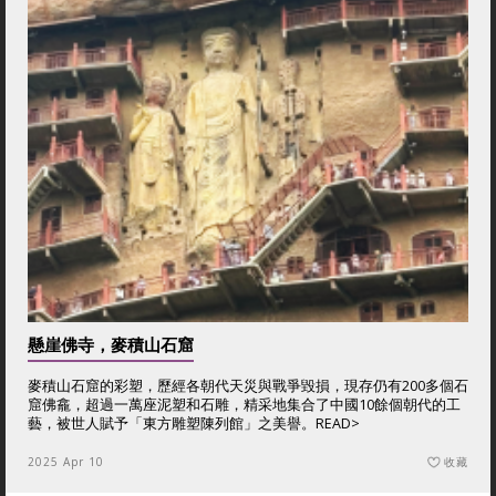
懸崖佛寺，麥積山石窟
麥積山石窟的彩塑，歷經各朝代天災與戰爭毀損，現存仍有200多個石
窟佛龕，超過一萬座泥塑和石雕，精采地集合了中國10餘個朝代的工
藝，被世人賦予「東方雕塑陳列館」之美譽。
READ>
2025 Apr 10
收藏