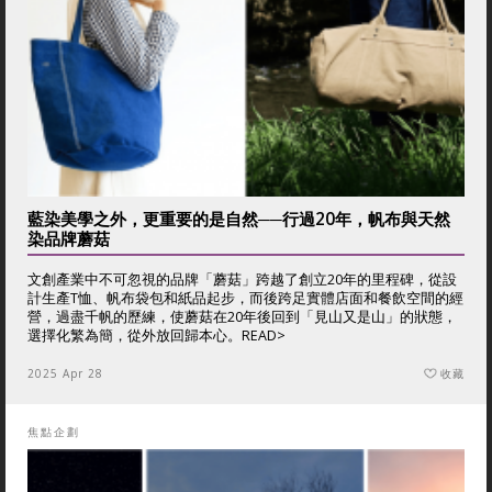
藍染美學之外，更重要的是自然──行過20年，帆布與天然
染品牌蘑菇
文創產業中不可忽視的品牌「蘑菇」跨越了創立20年的里程碑，從設
計生產T恤、帆布袋包和紙品起步，而後跨足實體店面和餐飲空間的經
營，過盡千帆的歷練，使蘑菇在20年後回到「見山又是山」的狀態，
選擇化繁為簡，從外放回歸本心。
READ>
2025 Apr 28
收藏
焦點企劃