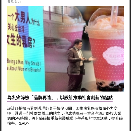
看見女力
為乳癌篩檢「品牌再造」，以設計推動社會創新的起點
設計師楊振甫看到護理師妻子懷孕期間，因推廣乳癌篩檢而心力交
瘁，透過一則社群媒體上的貼文，他成功號召一群台灣設計師投入業
餘的5%時間，將乳癌篩檢重新包裝成喝下午茶般的愜意活動，提升篩
檢率...
READ>