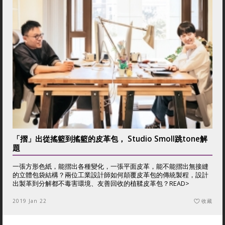
「摺」出從搖籃到搖籃的皮革包， Studio Smoll跳tone解
題
一張方形色紙，能摺出各種變化，一張平面皮革，能不能摺出無接縫
的立體包袋結構？兩位工業設計師如何顛覆皮革包的傳統製程，設計
出製革到分解都不毒害環境、友善回收的植鞣皮革包？
READ>
2019 Jan 22
收藏