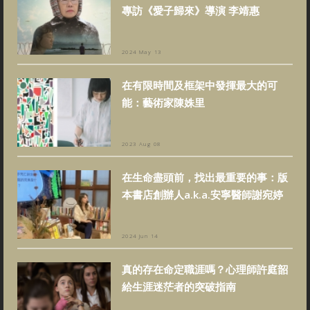
專訪《愛子歸來》導演 李靖惠
2024 May 13
在有限時間及框架中發揮最大的可
能：藝術家陳姝里
2023 Aug 08
在生命盡頭前，找出最重要的事：版
本書店創辦人a.k.a.安寧醫師謝宛婷
2024 Jun 14
真的存在命定職涯嗎？心理師許庭韶
給生涯迷茫者的突破指南