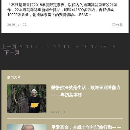
「不只是圖書館2018年度限定票券」以館內的過期雜誌重新設計製
作，22本過期雜誌重新組合拼貼，印製成1600多張紙，再裁切成
10000張票券，創造購票當下的獨特體驗......
READ>
2019 Jan 02
收藏
上一頁
9
10
11
12
13
14
15
16
17
18
19
下一頁
熱門文章
體悟佛法就是生活，歡迎來到菩薩寺
——專訪葉本殊
2024 Jul 12
用愛革命，交織十年的記錄行動——