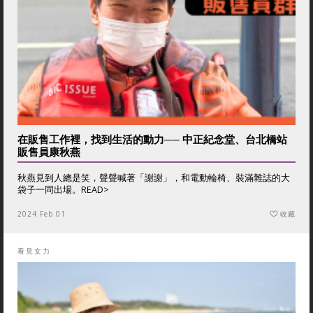
在販售工作裡，找到生活的動力── 中正紀念堂、台北橋站
販售員康秋燕
秋燕見到人總是笑，聲聲喊著「謝謝」，和電動輪椅、裝滿雜誌的大
袋子一同出場。
READ>
2024 Feb 01
收藏
看見女力