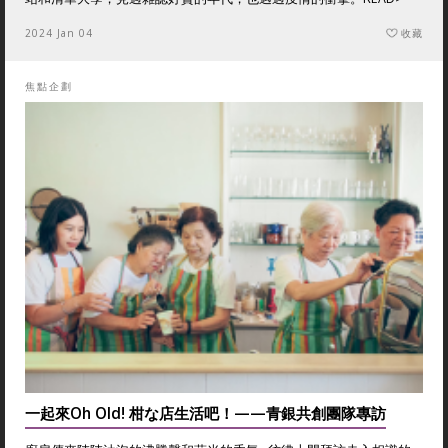
2024 Jan 04
收藏
焦點企劃
一起來Oh Old! 柑な店生活吧！——青銀共創團隊專訪