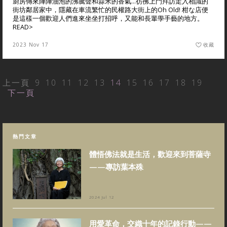
廚房傳來陣陣油泡的沸騰聲和蒜米的香氣…彷彿上門拜訪走入相識的
街坊鄰居家中，隱藏在車流繁忙的民權路大街上的Oh Old! 柑な店便
是這樣一個歡迎人們進來坐坐打招呼，又能和長輩學手藝的地方。
READ>
2023 Nov 17
收藏
上一頁
9
10
11
12
13
14
15
16
17
18
19
下一頁
熱門文章
體悟佛法就是生活，歡迎來到菩薩寺
——專訪葉本殊
2024 Jul 12
用愛革命，交織十年的記錄行動——