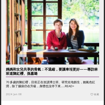
媽媽和女兒共享的骨氣：不退縮，要讓車埕更好——專訪林
班道陳紅櫻、孫嘉璐
70 多歲的陳紅櫻，目前正在攻讀博士班、研究在地創生，她氣色紅
潤，除了腦袋仍在升級，身體也沒停下來......
READ>
2024 Jan 08
收藏