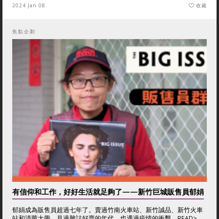
2024 Jan 08
收藏
焦點企劃
有信仰和工作，好好生活就足夠了——新竹巨城販售員郁娟
郁娟成為販售員超過七年了。賣過竹南火車站、新竹誠品、新竹火車
站和清華大學，見過雜誌好賣的年代，也遇過疫情的衝擊。
READ>