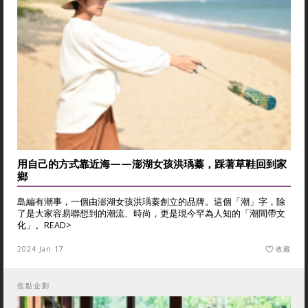
用自己的方式靠近海——澎湖女孩洪瑀蓁，踩著草鞋回到家
鄉
島編有潮事，一個由澎湖女孩洪瑀蓁創立的品牌。這個「潮」字，除
了是大家容易聯想到的潮流、時尚，更是現今罕為人知的「潮間帶文
化」。
READ>
2024 Jan 17
收藏
焦點企劃