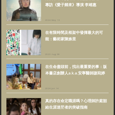
專訪《愛子歸來》導演 李靖惠
2024 May 13
在有限時間及框架中發揮最大的可
能：藝術家陳姝里
2023 Aug 08
在生命盡頭前，找出最重要的事：版
本書店創辦人a.k.a.安寧醫師謝宛婷
2024 Jun 14
真的存在命定職涯嗎？心理師許庭韶
給生涯迷茫者的突破指南