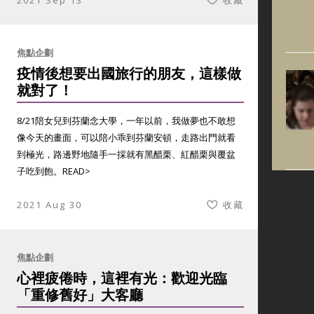
2021 Sep 13
收藏
焦點企劃
疫情後想要出國旅行的朋友，這樣做
就對了！
8/21陪女兒到芬蘭念大學，一年以前，我做夢也不敢想
像今天的畫面，可以陪小乖到芬蘭安頓，走路出門就看
到極光，路邊野地隨手一採就有黑醋栗、紅醋栗與覆盆
子吃到飽。
READ>
2021 Aug 30
收藏
焦點企劃
心裡疲倦時，這裡有光：歡迎光臨
「重修舊好」大客廳