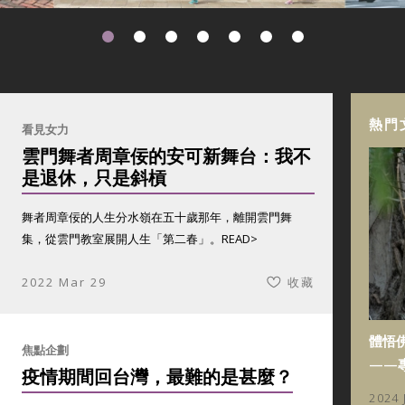
熱門
看見女力
雲門舞者周章佞的安可新舞台：我不
是退休，只是斜槓
舞者周章佞的人生分水嶺在五十歲那年，離開雲門舞
集，從雲門教室展開人生「第二春」。
READ>
2022 Mar 29
收藏
體悟
焦點企劃
——
疫情期間回台灣，最難的是甚麼？
2024 