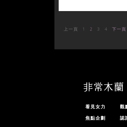
上一頁
1
2
3
4
下一頁
看見女力
觀
焦點企劃
認