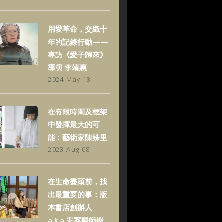
用愛革命，交織十
年的記錄行動——
專訪《愛子歸來》
導演 李靖惠
2024 May 13
在有限時間及框架
中發揮最大的可
能：藝術家陳姝里
2023 Aug 08
在生命盡頭前，找
出最重要的事：版
本書店創辦人
a.k.a.安寧醫師謝