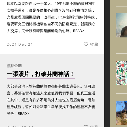
原本以為要跟自己一手帶大、19年形影不離的寶貝獨生
女揮手道別，會是多麼椎心刺骨？沒想到拜疫情之賜，
光是處理回國機票的一改再改，PCR檢測的預約與時效，
還要研究三個轉機機場各自不同的防疫規定，就讓我心
力交瘁，完全沒有時間醞釀離別的心碎。
READ>
2021 Dec 21
收藏
焦點企劃
一張照片，打破芬蘭神話！
大部分台灣人對芬蘭的觀察都把芬蘭太過美化。無可諱
言，芬蘭確實有她過人之處值得我們學習，但真正生活
在其中，還是有許多不足為外人道也的眉眉角角，譬如
種族歧視，譬如對外籍學生畢業後找工作的種種不友善
等等！
READ>