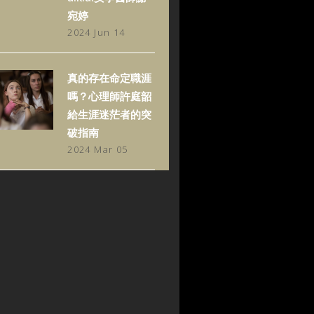
宛婷
2024 Jun 14
真的存在命定職涯
嗎？心理師許庭韶
給生涯迷茫者的突
破指南
2024 Mar 05