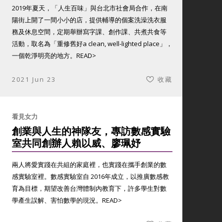
2019年夏天，「人生百味」與台北市社會局合作，在南
陽街上開了一間小小的店，提供輔導的個案洗澡洗衣服
務及休息空間，定期舉辦寫字課、創作課、共煮共食等
活動，取名為「重修舊好a clean, well-lighted place」，
一個乾淨明亮的地方。
READ>
2021 Jun 23
收藏
看見女力
創業與人生的神隊友，專訪數感實驗
室共同創辦人賴以威、廖珮妤
兩人將愛實踐在共組的家庭裡，也實踐在攜手創業的數
感實驗室裡。數感實驗室自 2016年成立，以推廣數感教
育為目標，期望改善台灣體制內教育下，許多學生對數
學產生誤解、害怕數學的現況。
READ>