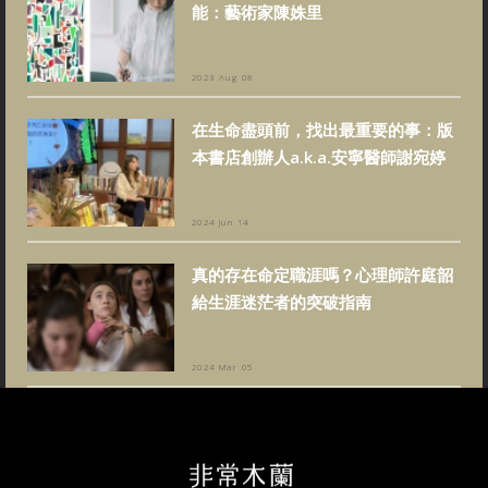
能：藝術家陳姝里
2023 Aug 08
在生命盡頭前，找出最重要的事：版
本書店創辦人a.k.a.安寧醫師謝宛婷
2024 Jun 14
真的存在命定職涯嗎？心理師許庭韶
給生涯迷茫者的突破指南
2024 Mar 05