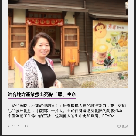
結合地方產業擦出亮點「馨」生命
「給他魚吃，不如教他釣魚！」培養機構人員的職涯能力，並且鼓勵
他們發揮創意，才能闖出一片天。由於自身遺憾所創設的蘭馨婦幼，
不僅彌補了生命中的空缺，也讓他人的生命更加圓滿。
READ>
2013 Apr 17
收藏