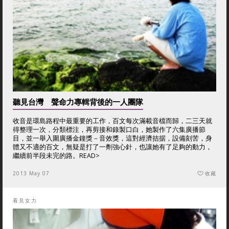
聽見台灣 聲命力專輯背後的一人團隊
收音是環島路程中最重要的工作，百文每次滿載音檔而歸，二三天就
得整理一次，分類標注，再剪接和錄製口白，她製作了六集廣播節
目，並一舉入圍廣播金鐘獎－音效獎，這對經濟拮据，設備刻苦，身
體又不適的百文，無疑是打了一劑強心針，也讓她有了足夠的動力，
繼續前半段未完的路。
READ>
2013 May 07
收藏
看見女力