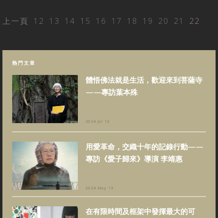
上一頁
12
13
14
15
16
17
18
19
20
21
22
熱門文章
體悟佛法就是生活，歡迎來到菩薩寺
——專訪葉本殊
2024 Jul 12
用愛革命，交織十年的記錄行動——
專訪《愛子歸來》導演 李靖惠
2024 May 13
在有限時間及框架中發揮最大的可