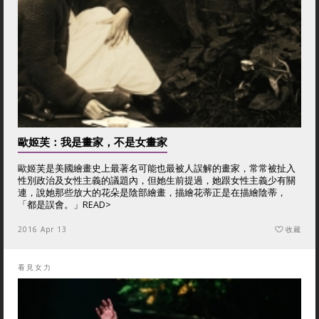
歐姬芙：我是畫家，不是女畫家
歐姬芙是美國繪畫史上最著名可能也最被人誤解的畫家，常常被扯入
性別政治及女性主義的議題內，但她生前提過，她跟女性主義少有關
連，說她那些放大的花朵是陰部繪畫，描繪花蒂正是在描繪陰蒂，
「都是誤會。」
READ>
2016 Apr 13
收藏
看見女力