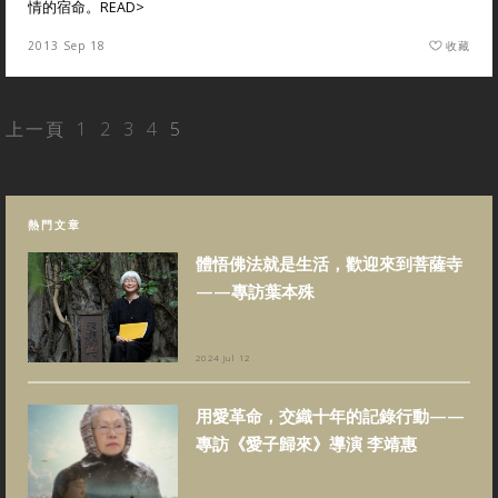
情的宿命。
READ>
2013 Sep 18
收藏
上一頁
1
2
3
4
5
熱門文章
體悟佛法就是生活，歡迎來到菩薩寺
——專訪葉本殊
2024 Jul 12
用愛革命，交織十年的記錄行動——
專訪《愛子歸來》導演 李靖惠