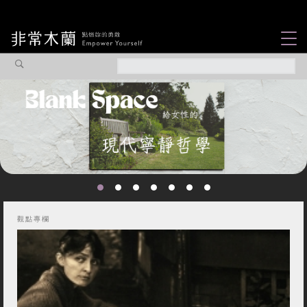
女力故事
觀點專欄
焦點企劃
社會企業
認識我們
觀點專欄