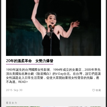
20年的溫柔革命 女勢力爆發
1993年誕生的台灣國際女性影展、1994年成立的女書店，2005年率先
演出美國知名舞台劇《陰道獨白》的V-Day台北。在台灣，說它們是讓
女性議題走入日常生活育樂，促使大眾開始重視女性聲音的先驅，應
不為過。
READ>
2015 Sep 30
收藏
看見女力