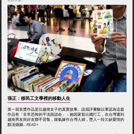
焦點企劃
張正：移民工文學裡的移動人生
第一屆首獎作品是位越南女子的真實故事。該屆評審駱以軍認為這篇
作品有「非常恐怖的平淡跟認命」：她因家貧出國打工，在台灣遭到
越南男友與好友聯手背叛，賭氣嫁作台灣人婦，墮入一段欠缺愛情的
黯淡婚姻...
READ>