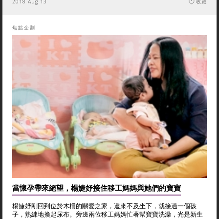
2018 Aug 13
收藏
焦點企劃
當懷孕帶來絕望，楊婕妤接住移工媽媽與她們的寶寶
楊婕妤剛回到位於木柵的關愛之家，還來不及坐下，就接過一個孩
子，熟練地換起尿布。旁邊兩位移工媽媽忙著幫寶寶洗澡，光是新生