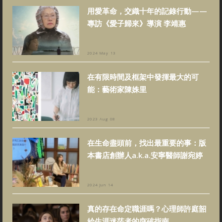
用愛革命，交織十年的記錄行動——
專訪《愛子歸來》導演 李靖惠
2024 May 13
在有限時間及框架中發揮最大的可
能：藝術家陳姝里
2023 Aug 08
在生命盡頭前，找出最重要的事：版
本書店創辦人a.k.a.安寧醫師謝宛婷
2024 Jun 14
真的存在命定職涯嗎？心理師許庭韶
給生涯迷茫者的突破指南