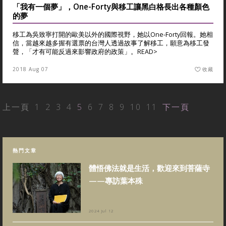
「我有一個夢」，One-Forty與移工讓黑白格長出各種顏色
的夢
移工為吳致寧打開的歐美以外的國際視野，她以One-Forty回報。她相
信，當越來越多握有選票的台灣人透過故事了解移工，願意為移工發
聲，「才有可能反過來影響政府的政策」。
READ>
2018 Aug 07
收藏
上一頁
1
2
3
4
5
6
7
8
9
10
11
下一頁
熱門文章
體悟佛法就是生活，歡迎來到菩薩寺
——專訪葉本殊
2024 Jul 12