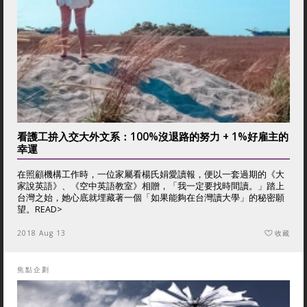
看護工拚入交大外文系：100%沒退路的努力 + 1%好雇主的
幸運
在照顧機構工作時，一位家屬看楊氏娟愛讀報，便以一套過期的《大
家說英語》、《空中英語教室》相贈，「我一定要找時間讀。」踏上
台灣之始，她心底就埋藏著一個「如果能夠在台灣讀大學」的秘密願
望。
READ>
2018 Aug 13
收藏
焦點企劃