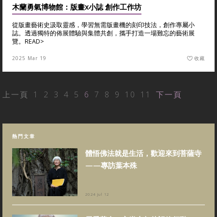
木蘭勇氣博物館：版畫x小誌 創作工作坊
從版畫藝術史汲取靈感，學習無需版畫機的刻印技法，創作專屬小
誌。透過獨特的佈展體驗與集體共創，攜手打造一場難忘的藝術展
覽。
READ>
2025 Mar 19
收藏
上一頁
1
2
3
4
5
6
7
8
9
10
11
下一頁
熱門文章
體悟佛法就是生活，歡迎來到菩薩寺
——專訪葉本殊
2024 Jul 12