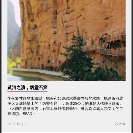
黃河之濱，炳靈石窟
坐落於甘肅省永靖縣，循著宛如連綿水墨畫卷般的水路，抵達黃河北
岸大寺溝峭壁上的「炳靈石窟」，高達28公尺的彌勒大佛映入眼簾。
巨大的自然溶洞內，石窟工藝與佛教藝術，融合為這處人類文明的罕
有遺蹟。
READ>
2025 May 09
收藏