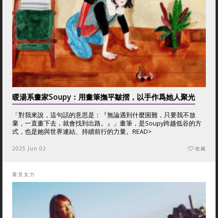
暖湯系畫家Soupy：用畫筆撫平皺摺，以手作爲她人聚光
「對我來說，這句話的意思是：『無論遇到什麼困難，只要我不放
棄，一直畫下去，就會找到出路。』」畫筆，是Soupy跨越低谷的方
式，也是她與世界連結、持續前行的力量。
READ>
2025 Jun 02
收藏
看見女力