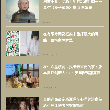
用愛革命，交織十年的記錄行動——
專訪《愛子歸來》導演 李靖惠
2024 May 13
在有限時間及框架中發揮最大的可
能：藝術家陳姝里
2023 Aug 08
在生命盡頭前，找出最重要的事：版
本書店創辦人a.k.a.安寧醫師謝宛婷
2024 Jun 14
真的存在命定職涯嗎？心理師許庭韶
給生涯迷茫者的突破指南