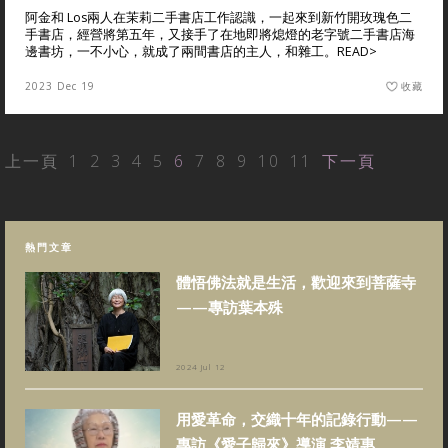
阿金和 Los兩人在茉莉二手書店工作認識，一起來到新竹開玫瑰色二
手書店，經營將第五年，又接手了在地即將熄燈的老字號二手書店海
邊書坊，一不小心，就成了兩間書店的主人，和雜工。
READ>
2023 Dec 19
收藏
上一頁
1
2
3
4
5
6
7
8
9
10
11
下一頁
熱門文章
體悟佛法就是生活，歡迎來到菩薩寺
——專訪葉本殊
2024 Jul 12
用愛革命，交織十年的記錄行動——
專訪《愛子歸來》導演 李靖惠