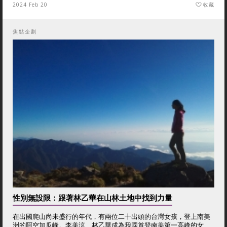
2024 Feb 20
收藏
焦點企劃
性別無設限：跟著林乙華在山林土地中找到力量
在出國爬山尚未盛行的年代，有兩位二十出頭的台灣女孩，登上南美
洲的阿空加瓜峰。李美涼、林乙華成為我國首登南美第一高峰的女