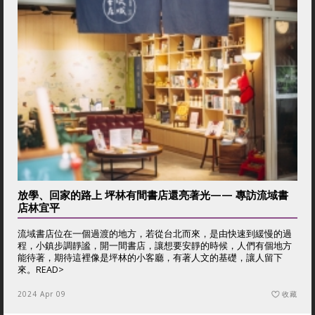
放學、回家的路上 坪林有間書店還亮著光—— 專訪流域書
店林宜平
流域書店位在一個過渡的地方，若從台北而來，是由快速到緩慢的過
程，小鎮步調靜謐，開一間書店，讓想要安靜的時候，人們有個地方
能待著，期待這裡像是坪林的小客廳，有著人文的基礎，讓人留下
來。
READ>
2024 Apr 09
收藏