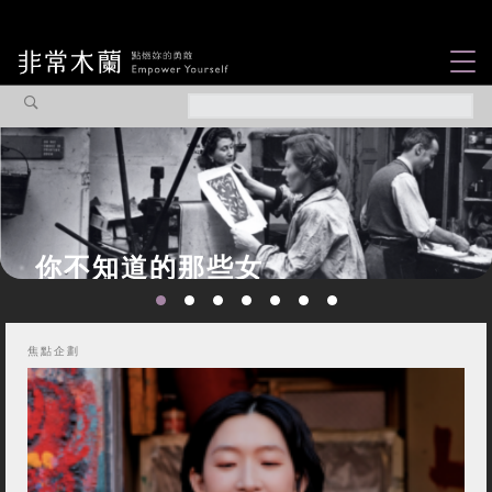
女力故事
觀點專欄
焦點企劃
社會企業
木蘭選片
認識我們
焦點企劃