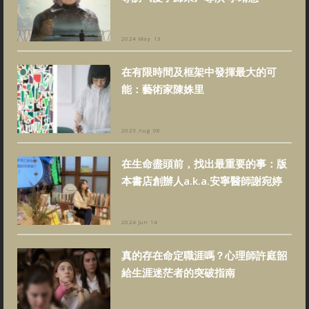
2024 May 13
在有限時間及框架中發揮最大的可
能：藝術家陳姝里
2023 Aug 08
在生命盡頭前，找出最重要的事：版
本書店創辦人a.k.a.安寧醫師謝宛婷
2024 Jun 14
真的存在命定職涯嗎？心理師許庭韶
給生涯迷茫者的突破指南