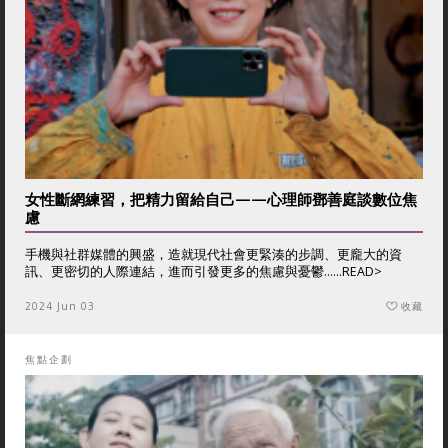
女性斷網練習，把精力留給自己——心理師鄧善庭談數位焦
慮
手機與社群媒體的興盛，造就現代社會更緊湊的步調、更龐大的資
訊、更密切的人際連結，進而引發更多的焦慮與憂鬱......
READ>
2024 Jun 03
收藏
焦點企劃