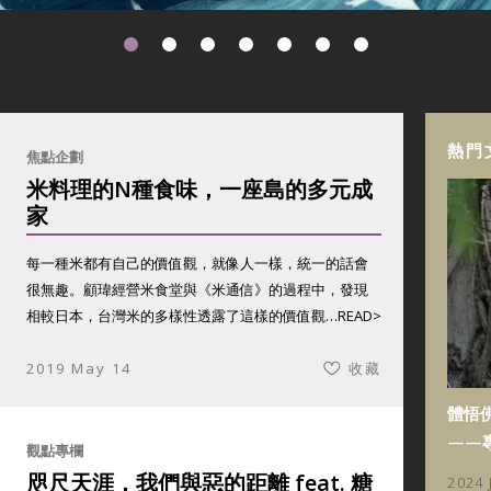
熱門
焦點企劃
米料理的N種食味，一座島的多元成
家
每一種米都有自己的價值觀，就像人一樣，統一的話會
很無趣。顧瑋經營米食堂與《米通信》的過程中，發現
相較日本，台灣米的多樣性透露了這樣的價值觀…
READ>
2019 May 14
收藏
體悟
——
觀點專欄
咫尺天涯，我們與惡的距離 feat. 糖
2024 