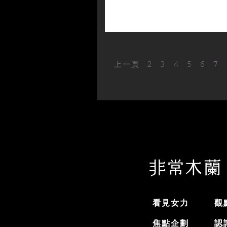
上一頁
2
3
4
5
6
7
看見女力
觀
焦點企劃
認