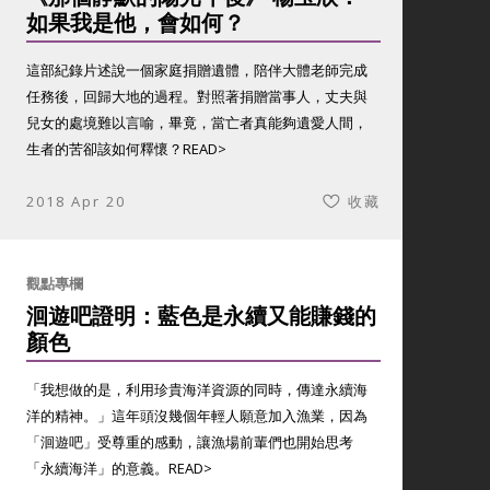
如果我是他，會如何？
這部紀錄片述說一個家庭捐贈遺體，陪伴大體老師完成
任務後，回歸大地的過程。對照著捐贈當事人，丈夫與
兒女的處境難以言喻，畢竟，當亡者真能夠遺愛人間，
生者的苦卻該如何釋懷？
READ>
2018 Apr 20
收藏
觀點專欄
洄遊吧證明：藍色是永續又能賺錢的
顏色
「我想做的是，利用珍貴海洋資源的同時，傳達永續海
洋的精神。」這年頭沒幾個年輕人願意加入漁業，因為
「洄遊吧」受尊重的感動，讓漁場前輩們也開始思考
「永續海洋」的意義。
READ>