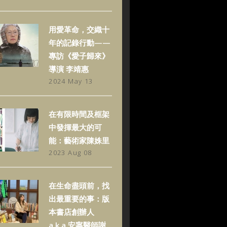
用愛革命，交織十
年的記錄行動——
專訪《愛子歸來》
導演 李靖惠
2024 May 13
在有限時間及框架
中發揮最大的可
能：藝術家陳姝里
2023 Aug 08
在生命盡頭前，找
出最重要的事：版
本書店創辦人
a.k.a.安寧醫師謝