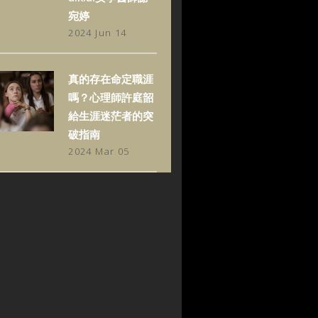
宛婷
2024 Jun 14
真的存在命定職涯
嗎？心理師許庭韶
給生涯迷茫者的突
破指南
2024 Mar 05