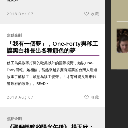
READ>
2018 Dec 07
收藏
焦點企劃
「我有一個夢」，One-Forty與移工
讓黑白格長出各種顏色的夢
移工為吳致寧打開的歐美以外的國際視野，她以One-
Forty回報。她相信，當越來越多握有選票的台灣人透過
故事了解移工，願意為移工發聲，「才有可能反過來影
響政府的政策」。
READ>
2018 Aug 07
收藏
焦點企劃
《那個靜默的陽光午後》 楊玉欣：