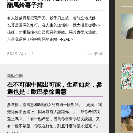
醋馬鈴薯子排
有人說歲月是把殺千刀。殺千刀之後，若能立地成佛，
也算是圓滿的修行。在人生的道場中，我大概是從養小
孩後，才重新檢視自己與惡的距離。惡其實從未遠離。
只是我選擇了擁抱與惡的距離⋯
READ>
2019 Apr 11
收藏
焦點企劃
在不可能中闖出可能，生產如此，參
選也是：歐巴桑徐書慧
參選後，徐書慧和8歲的女兒有過一段對話。「媽媽，我
覺得你不會選上，因為沒有人認識你。」「那你希望我
選上嗎？」「有一點希望，因為你會幫小朋友說話。又
有一點不希望，你現在好忙，到底什麼時候才選完？」