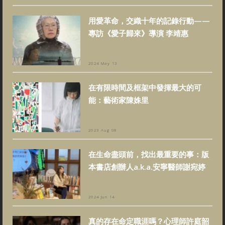
用愛革命，交織十年的記錄行動——
專訪《愛子歸來》導演 李靖惠
2024 May 13
在有限時間及框架中發揮最大的可
能：藝術家陳姝里
2023 Aug 08
在生命盡頭前，找出最重要的事：版
本書店創辦人a.k.a.安寧醫師謝宛婷
2024 Jun 14
真的存在命定職涯嗎？心理師許庭韶