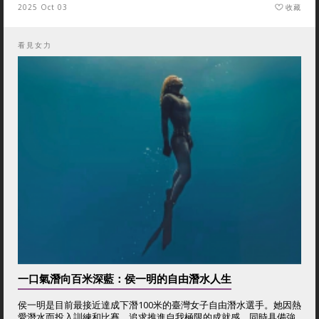
2025 Oct 03
收藏
看見女力
一口氣潛向百米深藍：侯一明的自由潛水人生
侯一明是目前最接近達成下潛100米的臺灣女子自由潛水選手。她因熱
愛潛水而投入訓練和比賽，追求推進自我極限的成就感，同時具備強