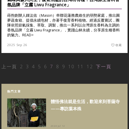
氛品牌「立霧 Liwu Fragrance」
蒔煦創辦人鍾汯佑（Mason）串聯花蓮務農維生的弱勢家庭，推出圓
夢蔬食箱、提倡永續包材，亦著手復育香料植物。經過反覆嘗試，團
隊依照節氣採集、萃取、調製，推出一系列以台灣原生香料為主調的
香氛品牌「立霧 Liwu Fragrance」，實踐山林永續，分享原生種香料
的魅力。
READ>
2025 Sep 26
收藏
上一頁
2
3
4
5
6
7
8
9
10
11
12
下一頁
熱門文章
體悟佛法就是生活，歡迎來到菩薩寺
——專訪葉本殊
2024 Jul 12