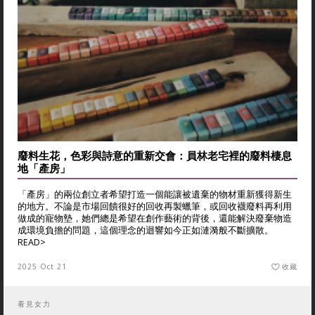
廢料生花，色彩與詩意的重新交會：員林老宅裡的廢料棲息
地「產房」
「產房」的兩位創立者希望打造一個能讓被遺棄的物材重新獲得新生
的地方。不論是市場回饋很好的回收再製蠟筆，或回收襪廢料再利用
做成的寵物墊，她們總是希望在創作藝術的背後，還能解決廢棄物造
成環境負擔的問題，這個理念的迴響如今正如漣漪般不斷擴散。
READ>
2025 Oct 21
收藏
看見女力