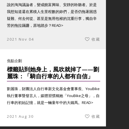
說的淘淘議論者，變成饒富興味、安靜的聆聽者。於是
我想知道還在累積人生里程數的妳們，是否仍拖著困惑
疑難、何去何從、甚至是無用包袱的沈重行李，獨自辛
苦的拖拉蹣跚，原地踏步？
READ>
2021 Nov 04
收藏
焦點企劃
標籤貼到她身上，風吹就掉了——劉
麗珠：「騎自行車的人都有自信」
劉麗珠，財團法人自行車新文化基金會董事長、YouBike
執行董事暨發言人，媒體習慣稱她「YouBike之母」，自
行車的初始記憶，就是一輛童年中的大鐵馬。
READ>
2021 Aug 30
收藏