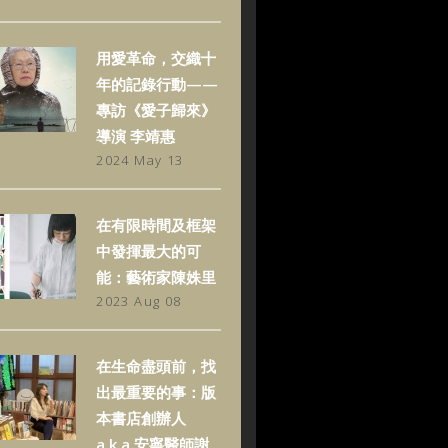
用愛革命，交織十
年的記錄行動——
專訪《愛子歸來》
導演 李靖惠
2024 May 13
在有限時間及框架
中發揮最大的可
能：藝術家陳姝里
2023 Aug 08
在生命盡頭前，找
出最重要的事：版
本書店創辦人
a.k.a.安寧醫師謝