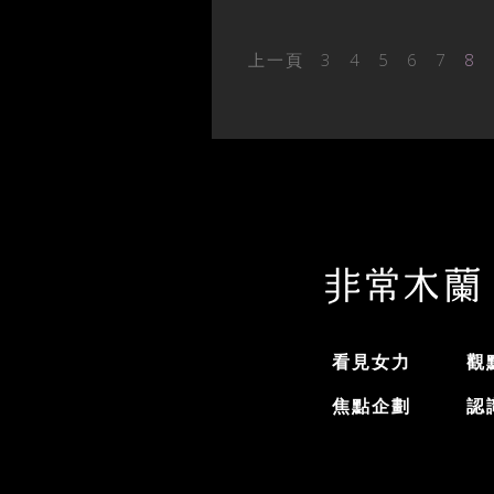
上一頁
3
4
5
6
7
8
看見女力
觀
焦點企劃
認