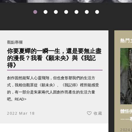
熱門
觀點專欄
你要夏蟬的一瞬一生，還是要無止盡
的漫長？我看《願未央》與《我記
得》
創作固然能幫人心靈飛翔，但也會形塑我們的生活方
式，我相信觀眾從《願未央》、《我記得》裡所能感受
的，有一部分是朱家兩代人因創作而產生的生活力量
吧。
READ>
體悟
2022 Mar 18
收藏
——
2024 