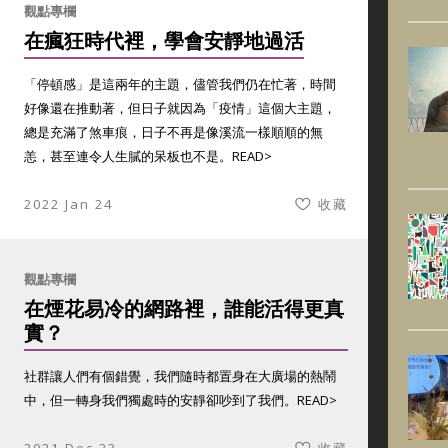
觀點專欄
在瘋狂時代裡，學會安靜地過活
「停頓感」是這兩年的主題，儘管我們仍在忙著，時間
好像還在推動著，但日子就因為「疫情」這個大主題，
總是充滿了煞車痕，日子不再是像溪流一樣順順的無
恙，甚至連令人生膩的呆板也不是。
READ>
2022 Jan 24
收藏
觀點專欄
在煙花易冷的網路裡，誰能活得更真
實？
社群讓人們有個錯覺，我們隨時都置身在大廣場的熱鬧
中，但一轉身我們獨處時的安靜卻吵到了我們。
READ>