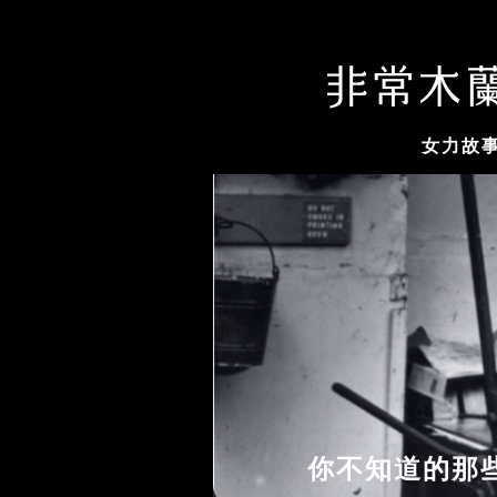
女力故
那些女性故事...