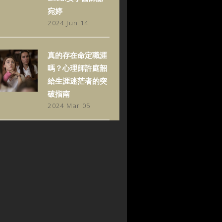
宛婷
2024 Jun 14
真的存在命定職涯
嗎？心理師許庭韶
給生涯迷茫者的突
破指南
2024 Mar 05