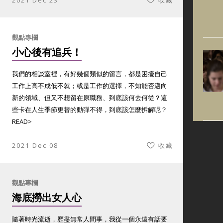
2021 Dec 23
收藏
觀點專欄
小心後有追兵！
我們的相談室裡，有好幾個類似的留言，都是困擾自己
工作上高不成低不就；或是工作的選擇，不知能否邁向
新的領域、但又不想留在原職務、到底該何去何從？這
些卡在人生季節更替的動彈不得，到底該怎麼拆解呢？
READ>
2021 Dec 08
收藏
觀點專欄
海底撈出女人心
隨著時光流逝，歷盡無常人間事，我從一個永遠有話要