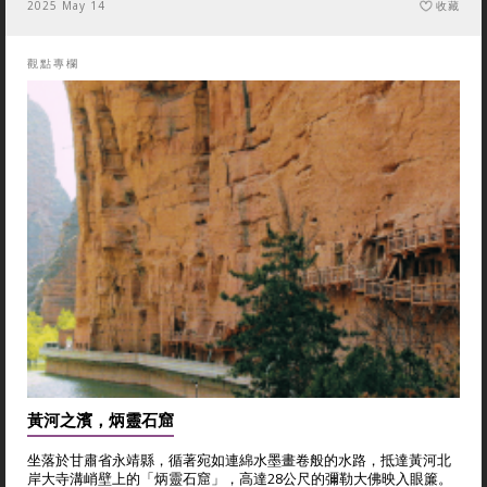
2025 May 14
收藏
觀點專欄
黃河之濱，炳靈石窟
坐落於甘肅省永靖縣，循著宛如連綿水墨畫卷般的水路，抵達黃河北
岸大寺溝峭壁上的「炳靈石窟」，高達28公尺的彌勒大佛映入眼簾。