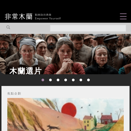
女力故事
觀點專欄
焦點企劃
社會企業
木蘭選片
認識我們
焦點企劃