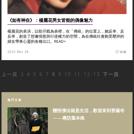
《如有神在》：楊麗花男女皆能的偶像魅力
楊麗花的表演，以歌仔戲為表裡，在「傳統」的位置上，她反串、反
反串，創造了想像情慾與行使權力的空間，為在傳統社會飽受壓抑的
婦女帶來心靈的各種出口。
READ>
2025 Mar 28
收藏
上一頁
3
4
5
6
7
8
9
10
11
12
13
下一頁
熱門文章
體悟佛法就是生活，歡迎來到菩薩寺
——專訪葉本殊