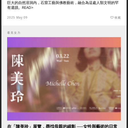
巨大的自然溶洞內，石窟工藝與佛教藝術，融合為這處人類文明的罕
有遺蹟。
READ>
2025 May 09
收藏
看見女力
在「陳美玲」展覽，尋找母親的縮影 ──女性與藝術的日常