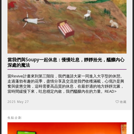
當我們與Soupy一起休息：慢慢吐息，靜靜拾光，醞釀內心
深處的魔法
當Revive計畫來到第三階段，我們邀請大家一同進入大字型的休憩。
走過蓬勃有趣的花季，盡情分享及交流使我們收穫滿載，心境許是興
奮與疲憊交雜，這時需要高品質的休息，在最舒適的地方靜靜沈澱，
當時間緩慢下來，吐息穩定內斂，我們醞釀內在的力量。
READ>
2025 May 27
收藏
焦點企劃