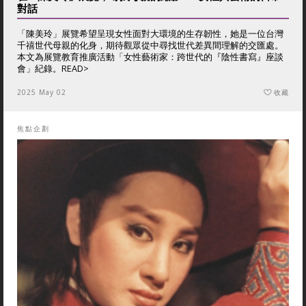
對話
「陳美玲」展覽希望呈現女性面對大環境的生存韌性，她是一位台灣
千禧世代母親的化身，期待觀眾從中尋找世代差異間理解的交匯處。
本文為展覽教育推廣活動「女性藝術家：跨世代的『陰性書寫』座談
會」紀錄。
READ>
2025 May 02
收藏
焦點企劃