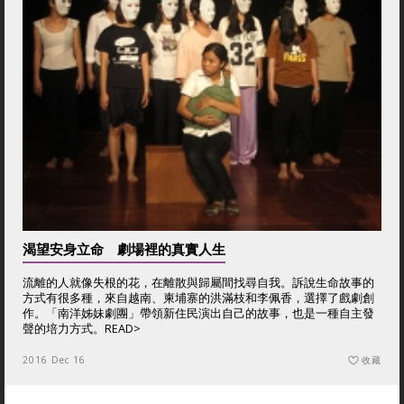
渴望安身立命 劇場裡的真實人生
流離的人就像失根的花，在離散與歸屬間找尋自我。訴說生命故事的
方式有很多種，來自越南、柬埔寨的洪滿枝和李佩香，選擇了戲劇創
作。「南洋姊妹劇團」帶領新住民演出自己的故事，也是一種自主發
聲的培力方式。
READ>
2016 Dec 16
收藏