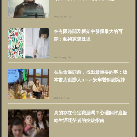
2024 May 13
在有限時間及框架中發揮最大的可
能：藝術家陳姝里
2023 Aug 08
在生命盡頭前，找出最重要的事：版
本書店創辦人a.k.a.安寧醫師謝宛婷
2024 Jun 14
真的存在命定職涯嗎？心理師許庭韶
給生涯迷茫者的突破指南