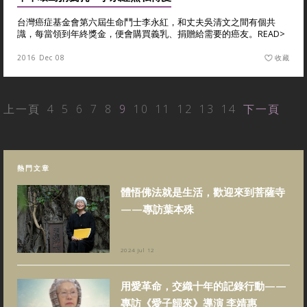
台灣癌症基金會第六屆生命鬥士李永紅，和丈夫吳清文之間有個共
識，每當領到年終獎金，便會購買義乳、捐贈給需要的癌友。
READ>
2016 Dec 08
收藏
上一頁
4
5
6
7
8
9
10
11
12
13
14
下一頁
熱門文章
體悟佛法就是生活，歡迎來到菩薩寺
——專訪葉本殊
2024 Jul 12
用愛革命，交織十年的記錄行動——
專訪《愛子歸來》導演 李靖惠