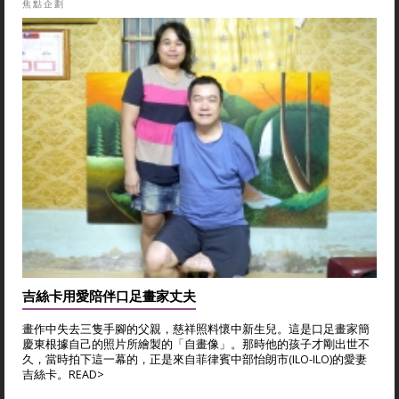
焦點企劃
吉絲卡用愛陪伴口足畫家丈夫
畫作中失去三隻手腳的父親，慈祥照料懷中新生兒。這是口足畫家簡
慶東根據自己的照片所繪製的「自畫像」。那時他的孩子才剛出世不
久，當時拍下這一幕的，正是來自菲律賓中部怡朗市(ILO-ILO)的愛妻
吉絲卡。
READ>