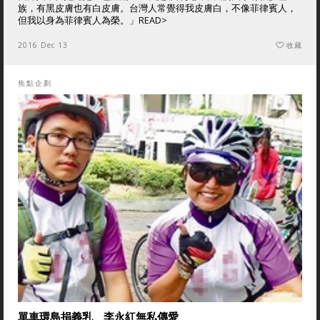
族，有黑皮膚也有白皮膚。台灣人常覺得我皮膚白，不像菲律賓人，
但我以身為菲律賓人為榮。」
READ>
2016 Dec 13
收藏
焦點企劃
單車環島捐義乳 李永紅無私傳愛