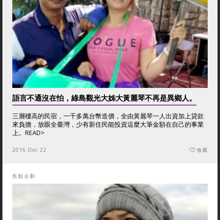
語言不通沒在怕，綠島觀光大姊大黃麗琴不再是異鄉人。
三層樓高的民宿，一千多萬台幣造價，全由黃麗琴一人出資加上貸款
來負擔，放眼全臺灣，少有新住民能投資這麼大筆金額在自己的事業
上。
READ>
2016 Dec 22
收藏
焦點企劃