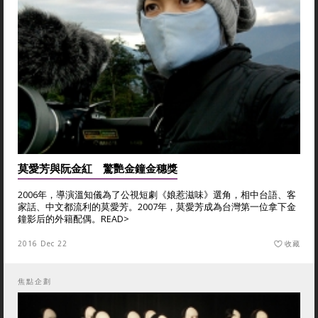
莫愛芳與阮金紅 驚艷金鐘金穗獎
2006年，導演溫知儀為了公視短劇《娘惹滋味》選角，相中台語、客
家話、中文都流利的莫愛芳。2007年，莫愛芳成為台灣第一位拿下金
鐘影后的外籍配偶。
READ>
2016 Dec 22
收藏
焦點企劃