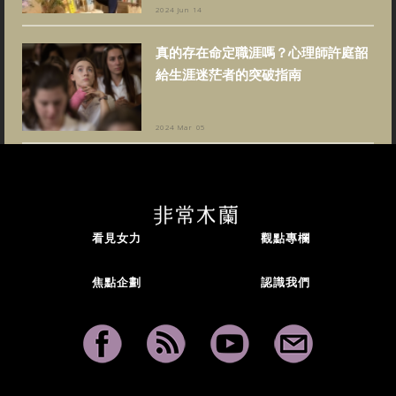
2024 Jun 14
真的存在命定職涯嗎？心理師許庭韶
給生涯迷茫者的突破指南
2024 Mar 05
看見女力
觀點專欄
焦點企劃
認識我們