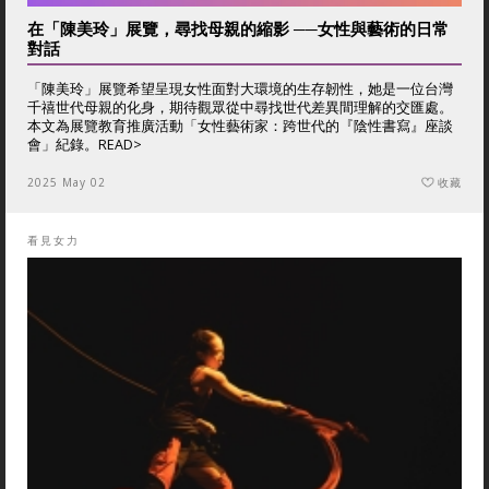
在「陳美玲」展覽，尋找母親的縮影 ──女性與藝術的日常
對話
「陳美玲」展覽希望呈現女性面對大環境的生存韌性，她是一位台灣
千禧世代母親的化身，期待觀眾從中尋找世代差異間理解的交匯處。
本文為展覽教育推廣活動「女性藝術家：跨世代的『陰性書寫』座談
會」紀錄。
READ>
2025 May 02
收藏
看見女力