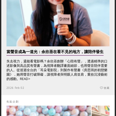
當聲音成為一道光：余欣蓓在看不見的地方，讓陪伴發生
失去視力，還能看電影嗎？余欣蓓創辦「心陪有聲」，透過精準的口
述影像與高品質有聲書，為視障者翻譯畫面細節，也用聲音陪伴需要
的人。從巡迴全台的「耳朵電影院」到製作有聲書《房思琪的初戀樂
園》，她用聲音打破障礙，讓視障者與明眼人肩並肩，重拾沉浸藝術
的感動。
READ>
2026 Feb 02
收藏
焦點企劃