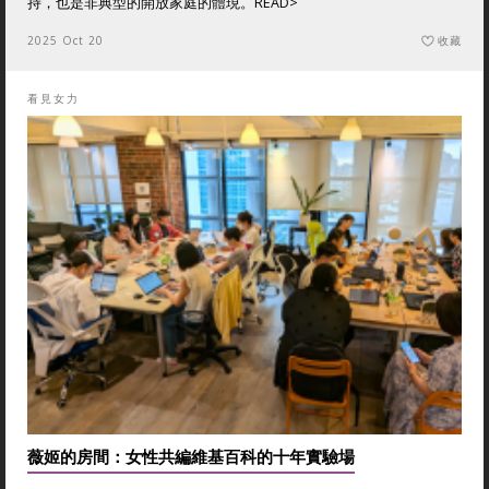
持，也是非典型的開放家庭的體現。
READ>
2025 Oct 20
收藏
看見女力
薇姬的房間：女性共編維基百科的十年實驗場