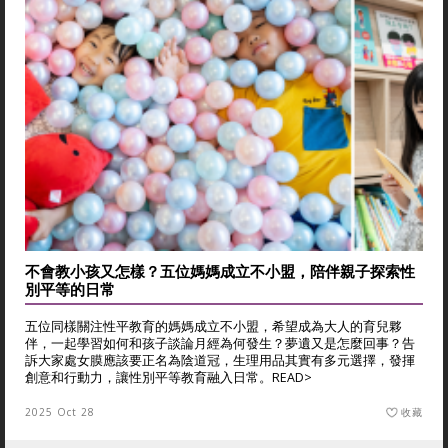
不會教小孩又怎樣？五位媽媽成立不小盟，陪伴親子探索性
別平等的日常
五位同樣關注性平教育的媽媽成立不小盟，希望成為大人的育兒夥
伴，一起學習如何和孩子談論月經為何發生？夢遺又是怎麼回事？告
訴大家處女膜應該要正名為陰道冠，生理用品其實有多元選擇，發揮
創意和行動力，讓性別平等教育融入日常。
READ>
2025 Oct 28
收藏