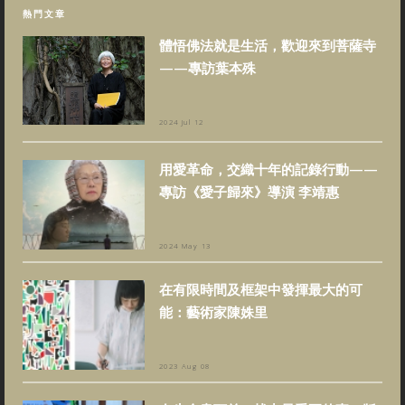
熱門文章
體悟佛法就是生活，歡迎來到菩薩寺
——專訪葉本殊
2024 Jul 12
用愛革命，交織十年的記錄行動——
專訪《愛子歸來》導演 李靖惠
2024 May 13
在有限時間及框架中發揮最大的可
能：藝術家陳姝里
2023 Aug 08