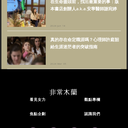
在生命盡頭前，找出最重要的事：版
本書店創辦人a.k.a.安寧醫師謝宛婷
2024 Jun 14
真的存在命定職涯嗎？心理師許庭韶
給生涯迷茫者的突破指南
2024 Mar 05
看見女力
觀點專欄
焦點企劃
認識我們