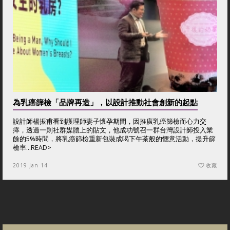
為乳癌篩檢「品牌再造」，以設計推動社會創新的起點
設計師楊振甫看到護理師妻子懷孕期間，因推廣乳癌篩檢而心力交
瘁，透過一則社群媒體上的貼文，他成功號召一群台灣設計師投入業
餘的5%時間，將乳癌篩檢重新包裝成喝下午茶般的愜意活動，提升篩
檢率...
READ>
2019 Jan 14
收藏