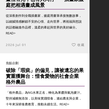
庭把相遇畫成風景
從深夜創作到全職插畫家，嫚庭用畫筆承接無數故事，
以細膩情感解鎖不安的心情、走向世界，將祝福與想說
的話都融進作品裡，溫柔的牽起與世界的美好緣分。
READ>
2026 Jul 01
收藏
焦點企劃
破除「瑕疵」的偏見，讓被遺忘的果
實重獲舞台：惜食愛物的社會企業
格外農品
「格外農品」為NG水果正名，轉化為果醬與氣泡麥汁。
堅持減糖無添加，以美味實踐惜食，連結農友與企業，
十年來深耕食農教育，推動永續生活。
READ>