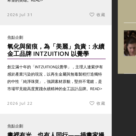
希望的英雄。
READ>
2026 Jul 31
收藏
焦點企劃
氧化與留痕，為「美麗」負責：永續
金工品牌 INTZUITION 以覺學
創立滿十年的「INTZUITION以覺學」，主理人連紫伊有
感於產業污染的現況，以再生金屬與無毒製程打造獨特
的中性「純淨珠寶」，強調素材原貌，堅持不電鍍，是
市場罕見能高度實踐永續精神的金工設計品牌。
READ>
2026 Jul 22
收藏
焦點企劃
畫裡有光，也有人同行——插畫家嫚