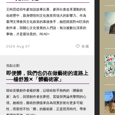
王時思從幼年參加說故事比賽、參與社會改革運動的生
命經歷中，親身體悟到文化無形而強大的影響力。作為
臺灣文博會與文化政策的幕後推手，她想跟面對AI巨浪的
創作者，與關心文化發展的人們說：無法被數位演算的
事物，才是最珍貴的。
READ>
2026 Aug 07
收藏
焦點企劃
即便髒，我們也仍在做藝術的道路上
──楊舒雅✕「髒藝術家」
嘻哈音樂創作者楊舒雅，以嘻哈歌手熱狗的〈髒藝術
家〉為引，回望創作者在夢想、質疑與輿論夾擊間的心
境。她相信，藝術的價值來自為現實折射出更多可能
性，而那些不怕「髒」的藝術家，正是照亮時代、帶來