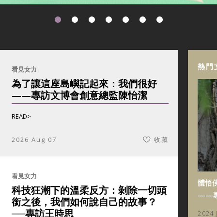
熱門
看見女力
為了讓這座島嶼記起來：我們很好
——專訪文博會創意總監陳怡潔
READ>
2026 Aug 07
收藏
看見女力
體悟
科技狂潮下的溫柔反方：剝除一切頭
——
銜之後，我們如何說自己的故事？
──專訪王時思
2024 