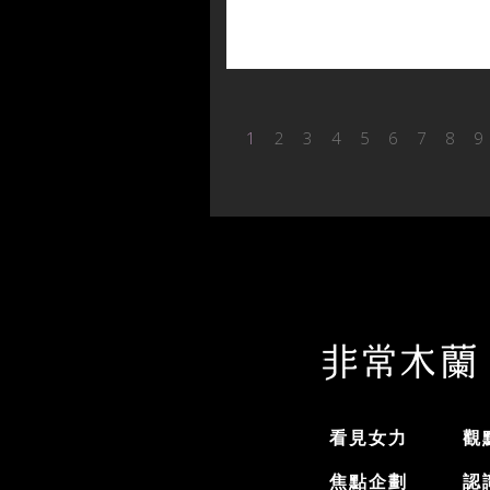
1
2
3
4
5
6
7
8
9
看見女力
觀
焦點企劃
認