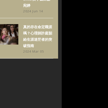
宛婷
2024 Jun 14
真的存在命定職涯
嗎？心理師許庭韶
給生涯迷茫者的突
破指南
2024 Mar 05