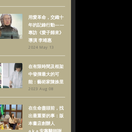
用愛革命，交織十
年的記錄行動——
專訪《愛子歸來》
導演 李靖惠
2024 May 13
在有限時間及框架
中發揮最大的可
能：藝術家陳姝里
2023 Aug 08
在生命盡頭前，找
出最重要的事：版
本書店創辦人
a.k.a.安寧醫師謝