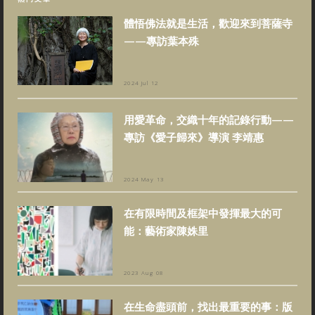
體悟佛法就是生活，歡迎來到菩薩寺
——專訪葉本殊
2024 Jul 12
用愛革命，交織十年的記錄行動——
專訪《愛子歸來》導演 李靖惠
2024 May 13
在有限時間及框架中發揮最大的可
能：藝術家陳姝里
2023 Aug 08
在生命盡頭前，找出最重要的事：版