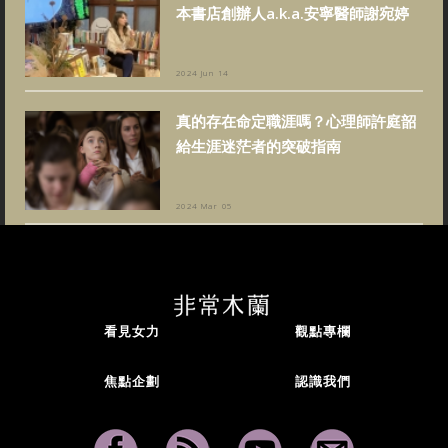
本書店創辦人a.k.a.安寧醫師謝宛婷
2024 Jun 14
真的存在命定職涯嗎？心理師許庭韶
給生涯迷茫者的突破指南
2024 Mar 05
看見女力
觀點專欄
焦點企劃
認識我們