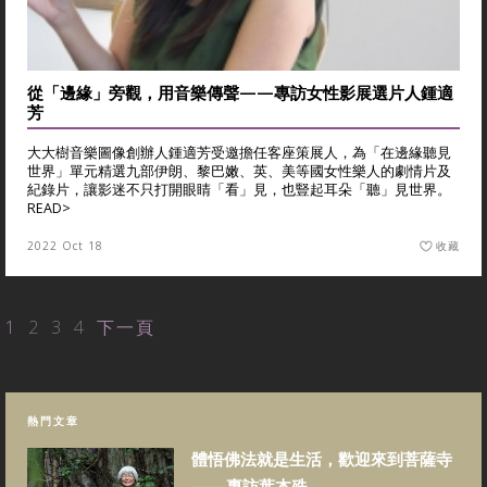
從「邊緣」旁觀，用音樂傳聲——專訪女性影展選片人鍾適
芳
大大樹音樂圖像創辦人鍾適芳受邀擔任客座策展人，為「在邊緣聽見
世界」單元精選九部伊朗、黎巴嫩、英、美等國女性樂人的劇情片及
紀錄片，讓影迷不只打開眼睛「看」見，也豎起耳朵「聽」見世界。
READ>
2022 Oct 18
收藏
1
2
3
4
下一頁
熱門文章
體悟佛法就是生活，歡迎來到菩薩寺
——專訪葉本殊