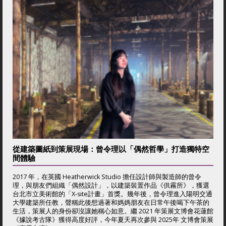
從建築圖紙到策展現場：曾令理以「偶然哲學」打造獨特空
間體驗
2017 年，在英國 Heatherwick Studio 擔任設計師與製造師的曾令
理，與朋友們組織「偶然設計」，以建築裝置作品《供霧所》，獲選
台北市立美術館的「X-site計畫」首獎。幾年後，曾令理進入陽明交通
大學建築所任教，聲稱此後想過著和媽媽朋友在日常午後喝下午茶的
生活，策展人的身份卻沒讓她稱心如意。繼 2021 年策展文博會花蓮館
《據說考古隊》獲得高度好評，今年夏天再次參與 2025年 文博會策展