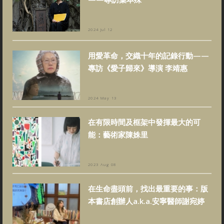
2024 Jul 12
用愛革命，交織十年的記錄行動——
專訪《愛子歸來》導演 李靖惠
2024 May 13
在有限時間及框架中發揮最大的可
能：藝術家陳姝里
2023 Aug 08
在生命盡頭前，找出最重要的事：版
本書店創辦人a.k.a.安寧醫師謝宛婷