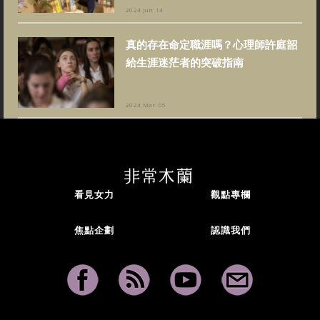
2024 Jun 14
真的存在命定職涯嗎？心理師許庭韶
給生涯迷茫者的突破指南
2024 Mar 05
看見女力
觀點專欄
焦點企劃
認識我們