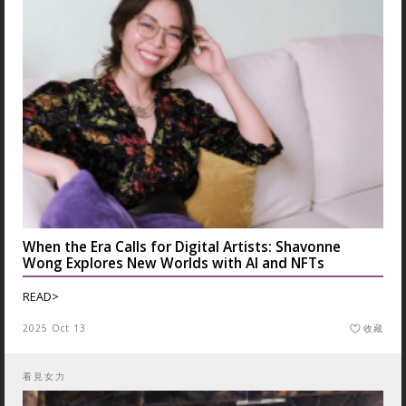
When the Era Calls for Digital Artists: Shavonne
Wong Explores New Worlds with AI and NFTs
READ>
2025 Oct 13
收藏
看見女力