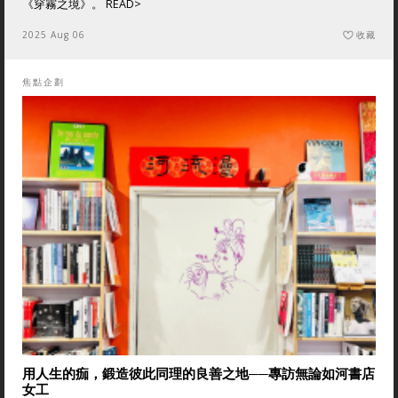
《穿霧之境》。
READ>
2025 Aug 06
收藏
焦點企劃
用人生的痂，鍛造彼此同理的良善之地──專訪無論如河書店
女工