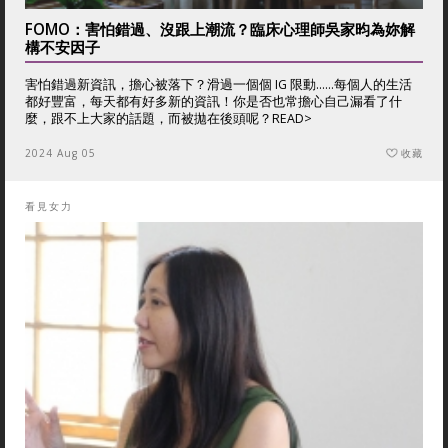
FOMO：害怕錯過、沒跟上潮流？臨床心理師吳家昀為妳解
構不安因子
害怕錯過新資訊，擔心被落下？滑過一個個 IG 限動……每個人的生活
都好豐富，每天都有好多新的資訊！你是否也常擔心自己漏看了什
麼，跟不上大家的話題，而被拋在後頭呢？
READ>
2024 Aug 05
收藏
看見女力