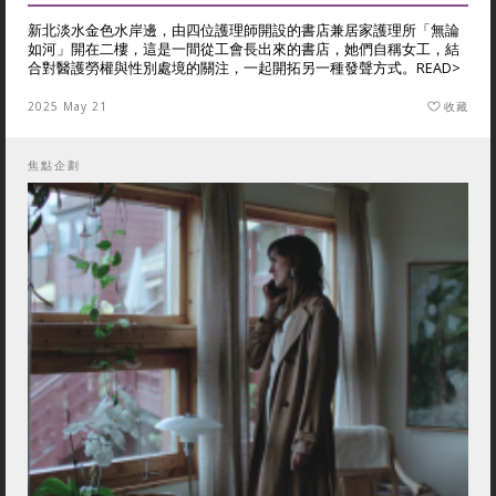
新北淡水金色水岸邊，由四位護理師開設的書店兼居家護理所「無論
如河」開在二樓，這是一間從工會長出來的書店，她們自稱女工，結
合對醫護勞權與性別處境的關注，一起開拓另一種發聲方式。
READ>
2025 May 21
收藏
焦點企劃