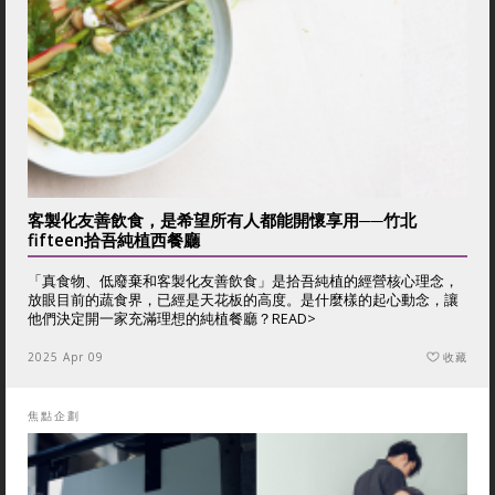
客製化友善飲食，是希望所有人都能開懷享用──竹北
fifteen拾吾純植西餐廳
「真食物、低廢棄和客製化友善飲食」是拾吾純植的經營核心理念，
放眼目前的蔬食界，已經是天花板的高度。是什麼樣的起心動念，讓
他們決定開一家充滿理想的純植餐廳？
READ>
2025 Apr 09
收藏
焦點企劃