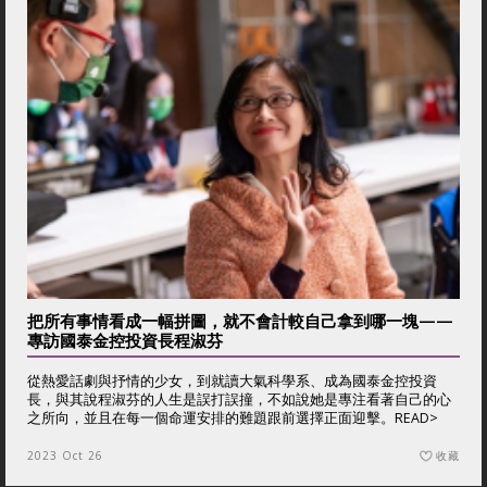
把所有事情看成一幅拼圖，就不會計較自己拿到哪一塊——
專訪國泰金控投資長程淑芬
從熱愛話劇與抒情的少女，到就讀大氣科學系、成為國泰金控投資
長，與其說程淑芬的人生是誤打誤撞，不如說她是專注看著自己的心
之所向，並且在每一個命運安排的難題跟前選擇正面迎擊。
READ>
2023 Oct 26
收藏