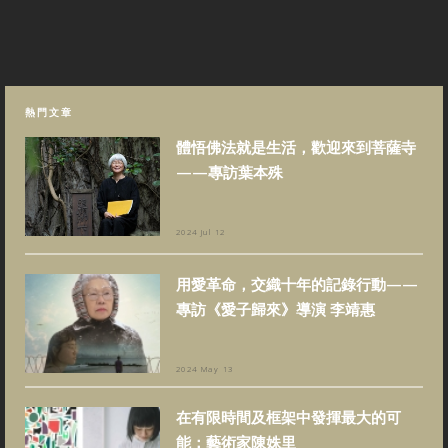
熱門文章
體悟佛法就是生活，歡迎來到菩薩寺
——專訪葉本殊
2024 Jul 12
用愛革命，交織十年的記錄行動——
專訪《愛子歸來》導演 李靖惠
2024 May 13
在有限時間及框架中發揮最大的可
能：藝術家陳姝里