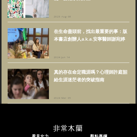
2023 Aug 08
在生命盡頭前，找出最重要的事：版
本書店創辦人a.k.a.安寧醫師謝宛婷
2024 Jun 14
真的存在命定職涯嗎？心理師許庭韶
給生涯迷茫者的突破指南
2024 Mar 05
看見女力
觀點專欄