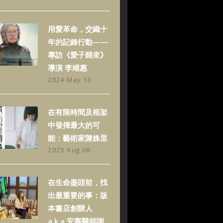
用愛革命，交織十
年的記錄行動——
專訪《愛子歸來》
導演 李靖惠
2024 May 13
在有限時間及框架
中發揮最大的可
能：藝術家陳姝里
2023 Aug 08
在生命盡頭前，找
出最重要的事：版
本書店創辦人
a.k.a.安寧醫師謝