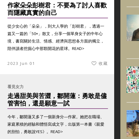
作家朵朵彭樹君：不要為了討人喜歡
而隱藏真實的自己
從少女心的「朵朵」，到大人學的「彭樹君」，透過一
篇又一篇的「50+」散文，分享一個單身女子的中年心
境，書寫關於生活、情感、經濟與思想各方面的獨立，
陪伴讀者挖掘心中那顆開花的星球。
READ>
2023 Jun 01
收藏
看見女力
走過甜美與苦澀，鄒開蓮：勇敢是儘
管害怕，還是願意一試
今年，鄒開蓮又多了一個新身分—作家。她把在職場、
家庭累積的經驗和體悟寫成文字，出版第一本書《親愛
的別怕，勇敢說YES》。
READ>