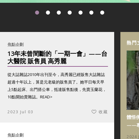
熱門
焦點企劃
13年未曾間斷的「一期一會」——台
大醫院 販售員 高秀麗
從大誌雜誌2010年出刊至今，高秀麗已經販售大誌雜誌
超過十年以上，算是元老級的販售員了。她平日每天早
上5點起床、出門搭公車，抵達販售點後，先賣玉蘭花，
10點開始賣雜誌。
READ>
2023 Jul 03
收藏
體悟
——
焦點企劃
2024 