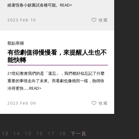
繞著恆春小鎮嘗試各種可能。
READ>
2023 Feb 10
收藏
觀點專欄
有些劇值得慢慢看，來提醒人生也不
能快轉
21世紀教會我們的是「遺忘」，我們都好似忘記了什麼
重要的事情走向了未來。而看劇也像燒田一樣，熱得快
冷得更快......
READ>
2023 Feb 09
收藏
13
14
15
16
17
18
下一頁