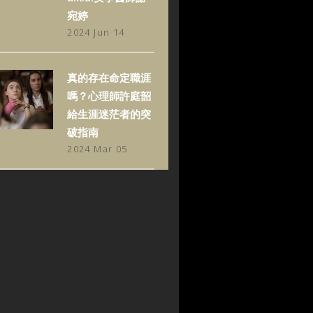
宛婷
2024 Jun 14
真的存在命定職涯
嗎？心理師許庭韶
給生涯迷茫者的突
破指南
2024 Mar 05