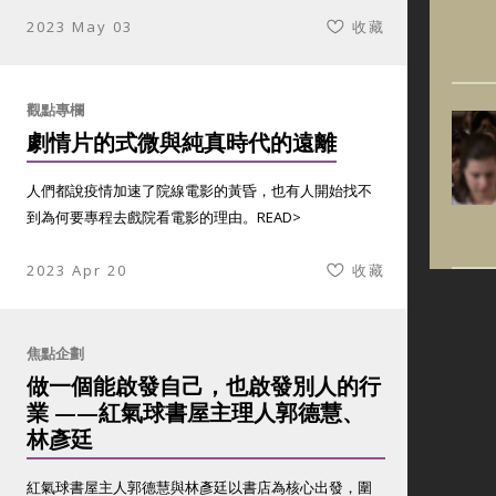
2023 May 03
收藏
觀點專欄
劇情片的式微與純真時代的遠離
人們都說疫情加速了院線電影的黃昏，也有人開始找不
到為何要專程去戲院看電影的理由。
READ>
2023 Apr 20
收藏
焦點企劃
做一個能啟發自己，也啟發別人的行
業 ——紅氣球書屋主理人郭德慧、
林彥廷
紅氣球書屋主人郭德慧與林彥廷以書店為核心出發，圍