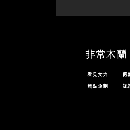
看見女力
觀
焦點企劃
認