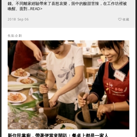
錢。不同離家經驗帶來了喜怒哀樂，箇中的酸甜苦辣，在工作坊裡被
喚醒、面對...
READ>
2018 Sep 06
收藏
焦點企劃
新住民掌廚，帶著便當來開趴：餐桌上都是一家人