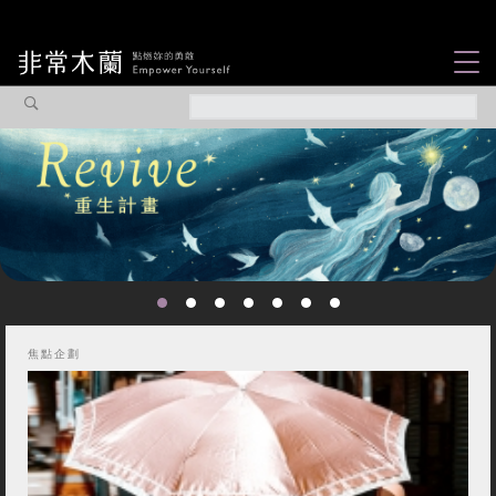
女力故事
觀點專欄
焦點企劃
社會企業
你不知道的那些女
認識我們
性故事...
焦點企劃