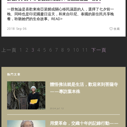
一群無論是喜歡東南亞菜餚或關心移民議題的人，選擇了七夕前一
晚、同時也是印尼國慶日這天，和來自印尼、泰國的新住民共享晚
餐，聆聽她們的生命故事。
READ>
2018 Sep 06
收藏
上一頁
1
2
3
4
5
6
7
8
9
10
11
下一頁
熱門文章
體悟佛法就是生活，歡迎來到菩薩寺
——專訪葉本殊
2024 Jul 12
用愛革命，交織十年的記錄行動——