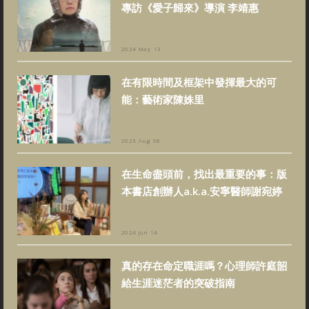
專訪《愛子歸來》導演 李靖惠
2024 May 13
在有限時間及框架中發揮最大的可
能：藝術家陳姝里
2023 Aug 08
在生命盡頭前，找出最重要的事：版
本書店創辦人a.k.a.安寧醫師謝宛婷
2024 Jun 14
真的存在命定職涯嗎？心理師許庭韶
給生涯迷茫者的突破指南