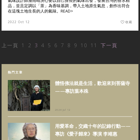
氣味設計師潘雨晴決心要以自己擅長的氣味出發，發展台灣的香水精
品，並且定調以「茶」為香味基調，帶入土地原生氣息，創作出符合
在這塊土地生長的人的氣味。
READ>
2022 Oct 12
收藏
上一頁
1
2
3
4
5
6
7
8
9
10
11
下一頁
熱門文章
體悟佛法就是生活，歡迎來到菩薩寺
——專訪葉本殊
2024 Jul 12
用愛革命，交織十年的記錄行動——
專訪《愛子歸來》導演 李靖惠