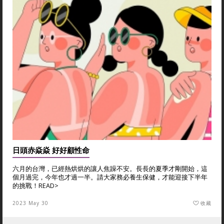
日頭赤焱焱 好好顧性命
六月的台灣，已經熱烘烘的讓人焦躁不安。長長的夏季才剛開始，這
個月過完，今年也才過一半。請大家務必養生保健，才能迎接下半年
的挑戰！
READ>
2023 May 30
收藏