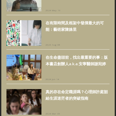
2024 May 13
在有限時間及框架中發揮最大的可
能：藝術家陳姝里
2023 Aug 08
在生命盡頭前，找出最重要的事：版
本書店創辦人a.k.a.安寧醫師謝宛婷
2024 Jun 14
真的存在命定職涯嗎？心理師許庭韶
給生涯迷茫者的突破指南
2024 Mar 05