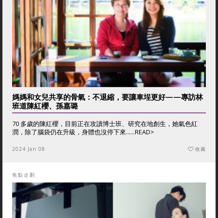
媽媽和女兒共享的骨氣：不退縮，要讓車埕更好——專訪林
班道陳紅櫻、孫嘉璐
70 多歲的陳紅櫻，目前正在攻讀博士班、研究在地創生，她氣色紅
潤，除了腦袋仍在升級，身體也沒停下來......
READ>
2024 Jan 08
收藏
焦點企劃