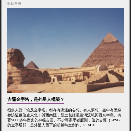
觀點專欄
吉蕯金字塔，是外星人構築？
很多人對「埃及金字塔」都存有痴迷的妄想。有人夢想一生中有因緣
參訪這個位處東北非與西南亞，領土包括尼羅河流域與西奈半島、有
著5000多年歷史的神秘古國。不少專家學者臆測，位於吉蕯（Giza）
的金字塔群，是外星人留下的超越時空創作。
READ>