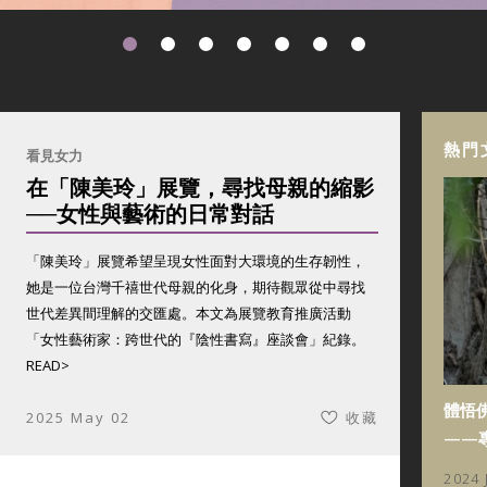
熱門
看見女力
在「陳美玲」展覽，尋找母親的縮影
──女性與藝術的日常對話
「陳美玲」展覽希望呈現女性面對大環境的生存韌性，
她是一位台灣千禧世代母親的化身，期待觀眾從中尋找
世代差異間理解的交匯處。本文為展覽教育推廣活動
「女性藝術家：跨世代的『陰性書寫』座談會」紀錄。
READ>
體悟
2025 May 02
收藏
——
2024 