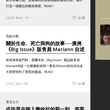
創作專屬小誌。透過獨特的佈展體驗與集體共創，攜手
打造一場難忘的藝術展覽。
READ>
2025 Mar 19
收藏
焦點企劃
關於生命、死亡與狗的故事──澳洲
《Big Issue》販售員 Mariann 自述
當死神來敲門時，墨爾本的《Big Issue》雜誌販售員
MariannB從一位圖書館員和一隻名叫Kevin的拉布拉多
犬那裡得到了寶貴的建議。
READ>
2025 Jan 24
收藏
看見女力
也許早在踏入撒哈拉的那一刻，答案