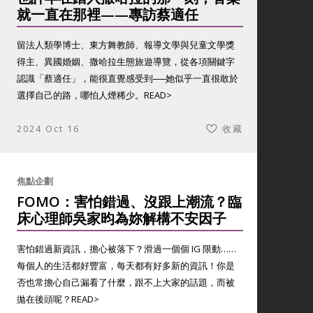
就一直在那裡——專訪蔡適任
留法人類學博士、東方舞教師、報導文學與兒童文學獎
得主、異國婚姻、撒哈拉生態旅遊導覽，從各項關鍵字
認識「蔡適任」，能很直覺感受到──她似乎一直很敢於
選擇自己的路，哪怕人煙稀少。
READ>
2024 Oct 16
收藏
焦點企劃
FOMO：害怕錯過、沒跟上潮流？臨
床心理師吳家昀為妳解構不安因子
害怕錯過新資訊，擔心被落下？滑過一個個 IG 限動……
每個人的生活都好豐富，每天都有好多新的資訊！你是
否也常擔心自己漏看了什麼，跟不上大家的話題，而被
拋在後頭呢？
READ>