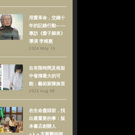
用愛革命，交織十
年的記錄行動——
專訪《愛子歸來》
導演 李靖惠
2024 May 13
在有限時間及框架
中發揮最大的可
能：藝術家陳姝里
2023 Aug 08
在生命盡頭前，找
出最重要的事：版
本書店創辦人
a.k.a.安寧醫師謝