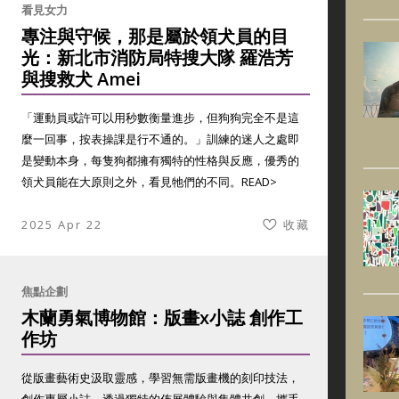
看見女力
專注與守候，那是屬於領犬員的目
光：新北市消防局特搜大隊 羅浩芳
與搜救犬 Amei
「運動員或許可以用秒數衡量進步，但狗狗完全不是這
麼一回事，按表操課是行不通的。」訓練的迷人之處即
是變動本身，每隻狗都擁有獨特的性格與反應，優秀的
領犬員能在大原則之外，看見牠們的不同。
READ>
2025 Apr 22
收藏
焦點企劃
木蘭勇氣博物館：版畫x小誌 創作工
作坊
從版畫藝術史汲取靈感，學習無需版畫機的刻印技法，