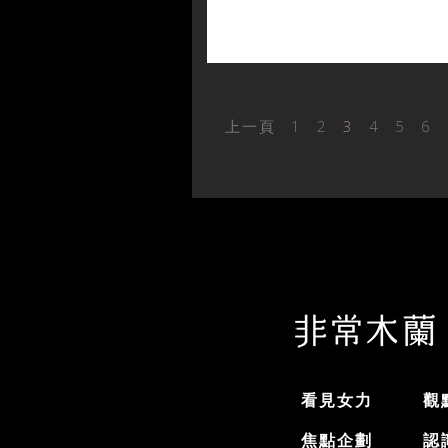
上一頁
1
2
3
4
5
6
看見女力
觀
焦點企劃
認