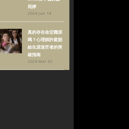
宛婷
2024 Jun 14
真的存在命定職涯
嗎？心理師許庭韶
給生涯迷茫者的突
破指南
2024 Mar 05