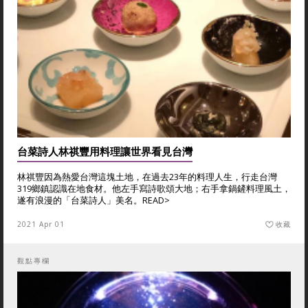
台菜詩人林祺豐用料理讓世界看見台灣
林祺豐因為熱愛台灣這塊土地，在過去23年的料理人生，行走台灣
319鄉鎮認識在地食材。他左手寫詩歌頌大地；右手拿鍋鏟料理風土，
遂有浪漫的「台菜詩人」美名。
READ>
2021 Apr 01
收藏
觀點專欄