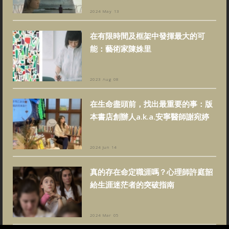
2024 May 13
在有限時間及框架中發揮最大的可
能：藝術家陳姝里
2023 Aug 08
在生命盡頭前，找出最重要的事：版
本書店創辦人a.k.a.安寧醫師謝宛婷
2024 Jun 14
真的存在命定職涯嗎？心理師許庭韶
給生涯迷茫者的突破指南
2024 Mar 05