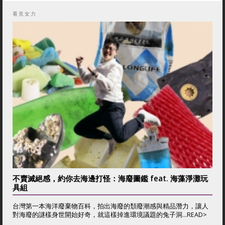
看見女力
不賣滅絕感，約你去海邊打怪：海廢圖鑑 feat. 海藻淨灘玩
具組
台灣第一本海洋廢棄物百科，拍出海廢的頹廢潮感與精品潛力，讓人
對海廢的謎樣身世開始好奇，就這樣掉進環境議題的兔子洞...
READ>