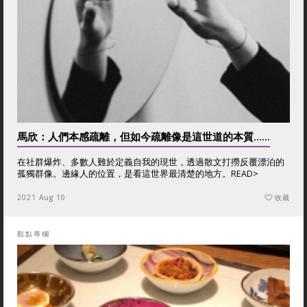
馬欣：人們本感疏離，但如今疏離像是這世道的本質......
在社群爆炸、多數人難於定義自我的現世，透過散文打撈反覆漂泊的
孤獨群像。邊緣人的位置，是看這世界最清楚的地方。
READ>
2021 Aug 10
收藏
觀點專欄