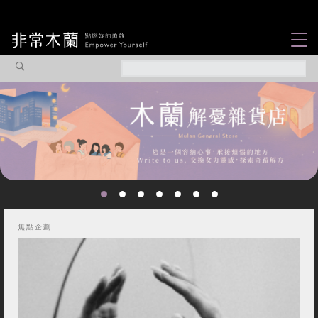
女力故事
觀點專欄
焦點企劃
社會企業
你不知道的那些女
認識我們
性故事...
焦點企劃