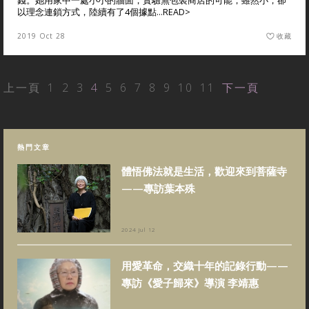
錢。她用家中一處小小的牆面，實驗無包裝商店的可能，雖然小，卻
以理念連鎖方式，陸續有了4個據點...
READ>
2019 Oct 28
收藏
上一頁
1
2
3
4
5
6
7
8
9
10
11
下一頁
熱門文章
體悟佛法就是生活，歡迎來到菩薩寺
——專訪葉本殊
2024 Jul 12
用愛革命，交織十年的記錄行動——
專訪《愛子歸來》導演 李靖惠