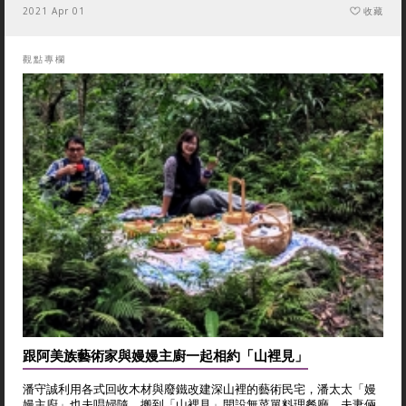
2021 Apr 01
收藏
觀點專欄
跟阿美族藝術家與嫚嫚主廚一起相約「山裡見」
潘守誠利用各式回收木材與廢鐵改建深山裡的藝術民宅，潘太太「嫚
嫚主廚」也夫唱婦隨，搬到「山裡見」開設無菜單料理餐廳，夫妻倆