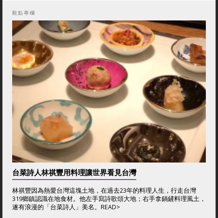
觀點專欄
台菜詩人林祺豐用料理讓世界看見台灣
林祺豐因為熱愛台灣這塊土地，在過去23年的料理人生，行走台灣
319鄉鎮認識在地食材。他左手寫詩歌頌大地；右手拿鍋鏟料理風土，
遂有浪漫的「台菜詩人」美名。
READ>