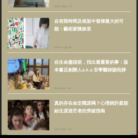
2024 May 13
在有限時間及框架中發揮最大的可
能：藝術家陳姝里
2023 Aug 08
在生命盡頭前，找出最重要的事：版
本書店創辦人a.k.a.安寧醫師謝宛婷
2024 Jun 14
真的存在命定職涯嗎？心理師許庭韶
給生涯迷茫者的突破指南
2024 Mar 05