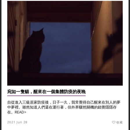
宛如一隻貓，醒來在一個集體防疫的夜晚
自從進入三級居家防疫後，日子一久，我常覺得自己醒來在別人的夢
中夢裡。雖然知道人們還在運行著，但外界驟然關機的錯覺隱隱存
在。
READ>
2021 Jun 28
收藏