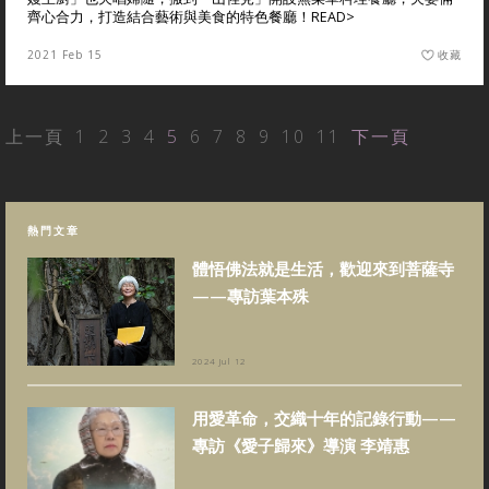
齊心合力，打造結合藝術與美食的特色餐廳！
READ>
2021 Feb 15
收藏
上一頁
1
2
3
4
5
6
7
8
9
10
11
下一頁
熱門文章
體悟佛法就是生活，歡迎來到菩薩寺
——專訪葉本殊
2024 Jul 12
用愛革命，交織十年的記錄行動——
專訪《愛子歸來》導演 李靖惠