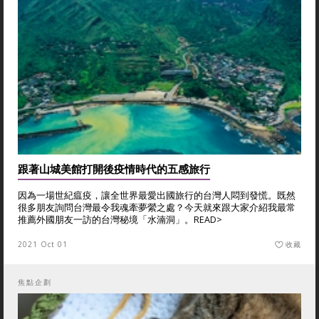
跟著山城美館打開後疫情時代的五感旅行
因為一場世紀瘟疫，讓全世界最愛出國旅行的台灣人悶到發慌。既然
很多朋友詢問台灣最令我魂牽夢縈之處？今天就來跟大家介紹我最常
推薦外國朋友一訪的台灣秘境「水湳洞」。
READ>
2021 Oct 01
收藏
焦點企劃