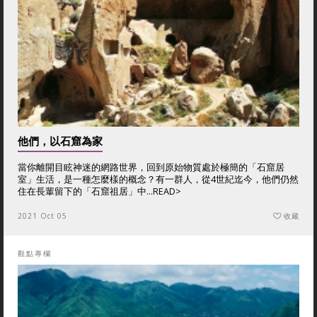
他們，以石窟為家
當你離開目眩神迷的網路世界，回到原始物質處於極簡的「石窟居
室」生活，是一種怎麼樣的概念？有一群人，從4世紀迄今，他們仍然
住在長輩留下的「石窟祖居」中...
READ>
2021 Oct 05
收藏
觀點專欄