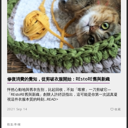
修復消費的覺知，從剪破衣服開始：REstoRE舊與新織
怦然心動地與舊衣告別，比起回收，不如「喀擦」一刀剪破它—
「REstoRE舊與新織」創辦人許紓語指出，這可能是你第一次認真凝
視這件衣服本質的時刻...
READ>
2021 Sep 14
收藏
觀點專欄