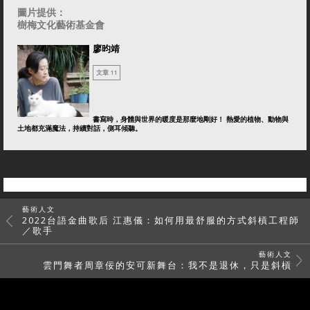
圖片提供：
樹梅文化藝術基金會
廖昀靖
文章 11
書寫時，身體與世界的暖度是那麼地剛好！ 熱愛的植物、動物與
土地都充滿魔法，持續對話，側耳傾聽。
藝術人文
2022台語金曲歌后 江惠儀：如何用最舒服的方式斜槓工程師
／歌手
藝術人文
雲門舞者周章佞的安可新舞台：我不是退休，只是斜槓