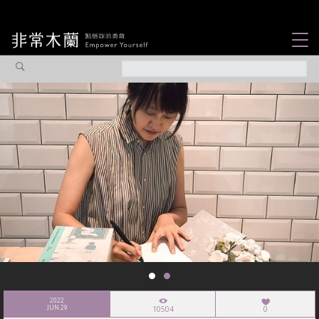
女力故事
觀點專欄
焦點企劃
社會企業
認識我們
2022
JUN 29
10504
0