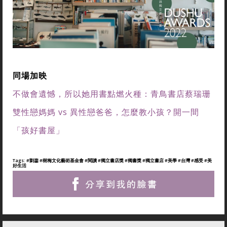
同場加映
不做會遺憾，所以她用書點燃火種：青鳥書店蔡瑞珊
雙性戀媽媽 vs 異性戀爸爸，怎麼教小孩？開一間
「孩好書屋」
Tags:
#劉鋆
#樹梅文化藝術基金會
#閱讀
#獨立書店獎
#獨書獎
#獨立書店
#美學
#台灣
#感受
#美
好生活