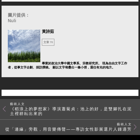
圖片提供：
Nuli
黃詩茹
文章 70
畢業於政治大學中國文學系、宗教研究所。 現為自由文字工作
者，從事文字企劃、採訪撰稿。 願以文字堆疊出一條小徑，通往有光的地方。
藝術人文
《稻浪上的夢想家》導演蕭菊貞：池上的好，是雙腳扎在泥
土裡耕耘出來的
藝術人文
從「邊緣」旁觀，用音樂傳聲——專訪女性影展選片人鍾適芳