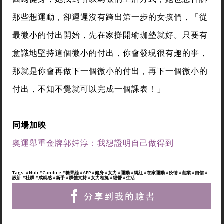
那些想運動，卻遲遲沒有跨出第一步的女孩們，「從
最微小的付出開始，先在家攤開瑜珈墊就好。只要有
意識地堅持這個微小的付出，你會發現很有趣的事，
那就是你會再做下一個微小的付出，再下一個微小的
付出，不知不覺就可以完成一個課表！」
同場加映
奧運舉重金牌郭婞淳：我想證明自己做得到
Tags:
#Nuli
#Candice
#糖果絲
#APP
#健身
#女力
#運動
#網紅
#在家運動
#疫情
#創業
#自信
#
設計
#社群
#成就感
#新手
#群體支持
#女力相挺
#經營
#生活