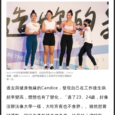
Nuli APP女性健身網紅教練們，右起依序為May(劉雨涵)、Hana
漢娜、創辦人Candice，她們透過數位工具陪伴女性踏出運動的
第一步。
過去與健身無緣的Candice，發現自己在工作後生病
頻率變高，體態也有了變化，「過了23、24歲，好像
沒辦法像大學一樣，大吃宵夜也不會胖」。雖然想嘗