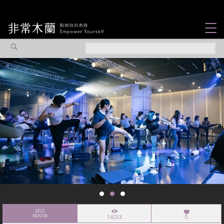
女力故事
觀點專欄
焦點企劃
社會企業
認識我們
2022
NOV 09
14253
0