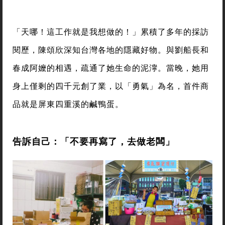
「天哪！這工作就是我想做的！」累積了多年的採訪
閱歷，陳頌欣深知台灣各地的隱藏好物。與劉船長和
春成阿嬤的相遇，疏通了她生命的泥濘。當晚，她用
身上僅剩的四千元創了業，以「勇氣」為名，首件商
品就是屏東四重溪的鹹鴨蛋。
告訴自己：「不要再寫了，去做老闆」