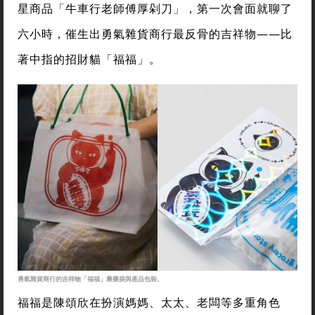
星商品「牛車行老師傅厚剁刀」，第一次會面就聊了
六小時，催生出勇氣雜貨商行最反骨的吉祥物——比
著中指的招財貓「福福」。
勇氣雜貨商行的吉祥物「福福」農藥袋與產品包裝。
福福是陳頌欣在扮演媽媽、太太、老闆等多重角色