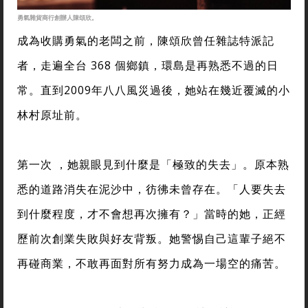
勇氣雜貨商行創辦人陳頌欣。
成為收購勇氣的老闆之前，陳頌欣曾任雜誌特派記
者，走遍全台 368 個鄉鎮，環島是再熟悉不過的日
常。直到2009年八八風災過後，她站在幾近覆滅的小
林村原址前。
第一次 ，她親眼見到什麼是「極致的失去」。原本熟
悉的道路消失在泥沙中，彷彿未曾存在。「人要失去
到什麼程度，才不會想再次擁有？」當時的她，正經
歷前次創業失敗與好友背叛。她警惕自己這輩子絕不
再碰商業，不敢再面對所有努力成為一場空的痛苦。