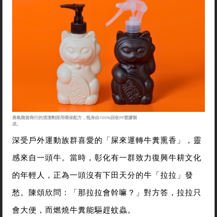
勇氣雜貨商行的清潔劑採用環保配方，瓶身由100%回收PP塑膠製
成。
深受戶外運動族群喜愛的「屎來運轉牛糞熏香」，靈
感來自一頭牛。當時，彰化有一群致力復興牛耕文化
的年輕人，正為一頭沒有下田天分的牛「拉拉」發
愁。陳頌欣問：「那拉拉會幹嘛？」對方答，拉拉只
會大便，而燃燒牛糞能驅趕蚊蟲。