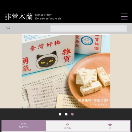
女力故事
觀點專欄
焦點企劃
社會企業
認識我們
2026
MAY 27
4196
0