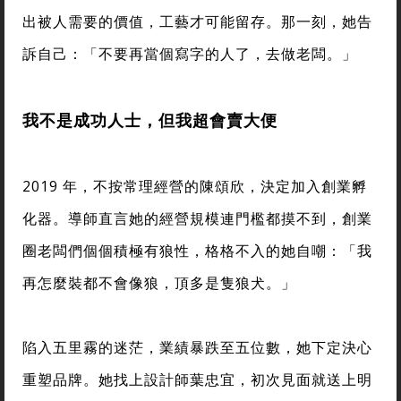
出被人需要的價值，工藝才可能留存。那一刻，她告
訴自己：「不要再當個寫字的人了，去做老闆。」
我不是成功人士，但我超會賣大便
2019 年，不按常理經營的陳頌欣，決定加入創業孵
化器。導師直言她的經營規模連門檻都摸不到，創業
圈老闆們個個積極有狼性，格格不入的她自嘲：「我
再怎麼裝都不會像狼，頂多是隻狼犬。」
陷入五里霧的迷茫，業績暴跌至五位數，她下定決心
重塑品牌。她找上設計師葉忠宜，初次見面就送上明