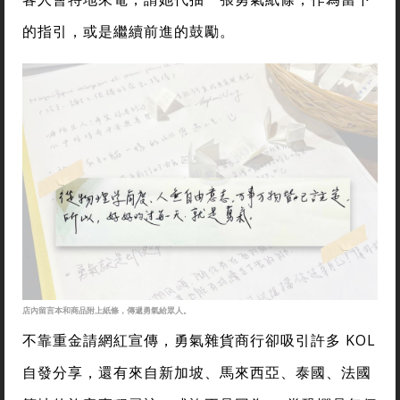
的指引，或是繼續前進的鼓勵。
店內留言本和商品附上紙條，傳遞勇氣給眾人。
不靠重金請網紅宣傳，勇氣雜貨商行卻吸引許多 KOL
自發分享，還有來自新加坡、馬來西亞、泰國、法國