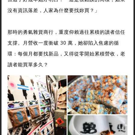
沒有資訊落差，人家為什麼要找妳買？」
那時的勇氣雜貨商行，重度仰賴過往累積的讀者信任
支撐。月營收一度衝破 30 萬，她卻陷入焦慮的循
環：每個月都要找新品，又得從零開始累積營收，老
讀者能買單多久？