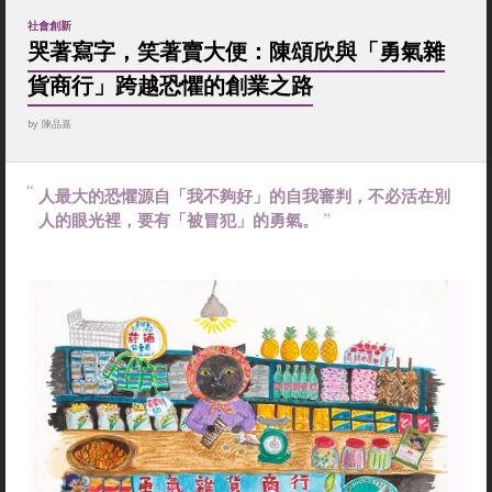
社會創新
哭著寫字，笑著賣大便：陳頌欣與「勇氣雜
貨商行」跨越恐懼的創業之路
by
陳品嘉
人最大的恐懼源自「我不夠好」的自我審判，不必活在別
人的眼光裡，要有「被冒犯」的勇氣。