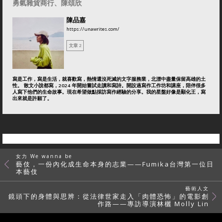
勇氣雜貨商行、陳頌欣
陳品嘉
https://unawrites.com/
文章 2
寫是工作，寫是生活，就喜歡寫，熱情還沒死滅的文字服務業，北漂中盡量保留高雄的土
性。 散文小說都寫，2024 年開始嘗試走讀和寫詩。開設過寫作工作坊和講座，陪伴很多
人寫下他們的生命故事。現在希望做點採訪寫作經驗的分享。我的星盤好像是顯化王，寫
出來就是許願了。
女力 We wanna be
藝伎，一份內化成生命本身的志業——Fumika台灣第一位日
本藝伎
藝術人文
鏡頭下的身體與思辨：從法律世家走入「肉體恐怖」的電影創
作路——專訪導演林欐 Molly Lin