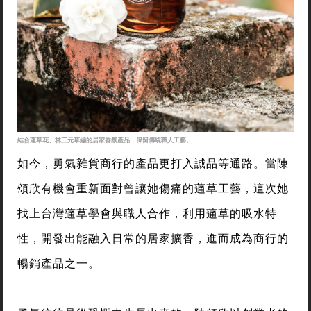
結合蓪草花、林三元草編的居家香氛產品，保留傳統職人工藝。
如今，勇氣雜貨商行的產品更打入誠品等通路。當陳
頌欣有機會重新面對曾讓她傷痛的蓪草工藝，這次她
找上台灣蓪草學會與職人合作，利用蓪草的吸水特
性，開發出能融入日常的居家擴香，進而成為商行的
暢銷產品之一。