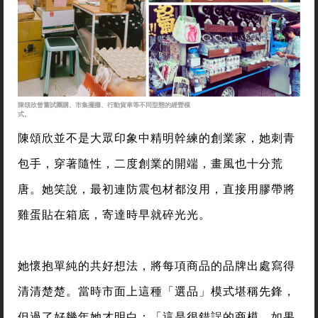
陳頌欣曾嘗試團購、市集擺攤、行動貨車等不同型態的經營模
式。
陳頌欣並不是大眾印象中精明幹練的創業家，她刺青
包手，穿著隨性，二度創業的開端，畫風也十分荒
唐。她笑說，最初連防震包材都沒用，直接用膠帶將
雞蛋貼在箱底，寄達時早就碎光光。
她懷抱單純的共好想法，將每項商品的品牌出處寫得
清清楚楚。當時市面上這種「選品」模式堪稱先鋒，
但過了好幾年她才明白：「這是很錯誤的商模，如果