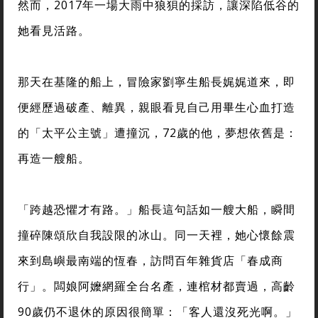
然而，2017年一場大雨中狼狽的採訪，讓深陷低谷的
她看見活路。
那天在基隆的船上，冒險家劉寧生船長娓娓道來，即
便經歷過破產、離異，親眼看見自己用畢生心血打造
的「太平公主號」遭撞沉，72歲的他，夢想依舊是：
再造一艘船。
「跨越恐懼才有路。」船長這句話如一艘大船，瞬間
撞碎陳頌欣自我設限的冰山。同一天裡，她心懷餘震
來到島嶼最南端的恆春，訪問百年雜貨店「春成商
行」。闆娘阿嬤網羅全台名產，連棺材都賣過，高齡
90歲仍不退休的原因很簡單：「客人還沒死光啊。」