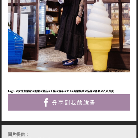
Tags:
#女性創業家
#創業
#選品
#工藝
#蓪草
#311
#商業模式
#品牌
#勇氣
#八八風災
圖片提供：