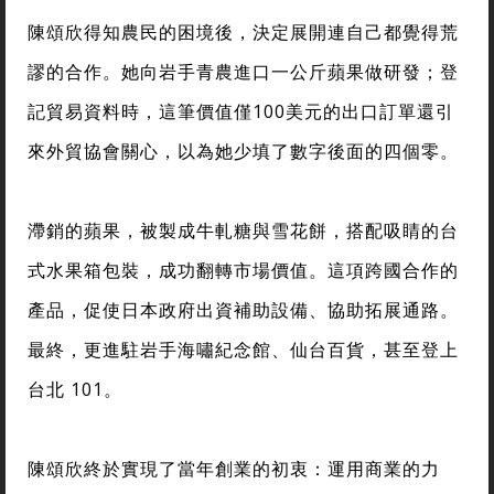
陳頌欣得知農民的困境後，決定展開連自己都覺得荒
謬的合作。她向岩手青農進口一公斤蘋果做研發；登
記貿易資料時，這筆價值僅100美元的出口訂單還引
來外貿協會關心，以為她少填了數字後面的四個零。
滯銷的蘋果，被製成牛軋糖與雪花餅，搭配吸睛的台
式水果箱包裝，成功翻轉市場價值。這項跨國合作的
產品，促使日本政府出資補助設備、協助拓展通路。
最終，更進駐岩手海嘯紀念館、仙台百貨，甚至登上
台北 101。
陳頌欣終於實現了當年創業的初衷：運用商業的力