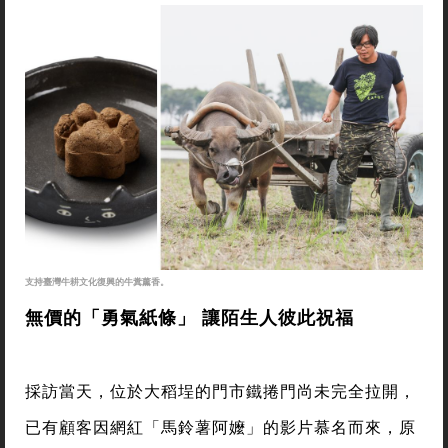
支持臺灣牛耕文化復興的牛糞薰香。
無價的「勇氣紙條」 讓陌生人彼此祝福
採訪當天，位於大稻埕的門市鐵捲門尚未完全拉開，
已有顧客因網紅「馬鈴薯阿嬤」的影片慕名而來，原