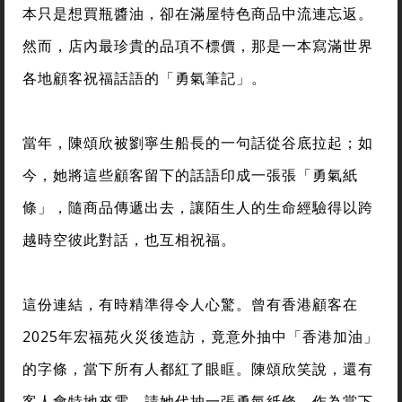
本只是想買瓶醬油，卻在滿屋特色商品中流連忘返。
然而，店內最珍貴的品項不標價，那是一本寫滿世界
各地顧客祝福話語的「勇氣筆記」。
當年，陳頌欣被劉寧生船長的一句話從谷底拉起；如
今，她將這些顧客留下的話語印成一張張「勇氣紙
條」，隨商品傳遞出去，讓陌生人的生命經驗得以跨
越時空彼此對話，也互相祝福。
這份連結，有時精準得令人心驚。曾有香港顧客在
2025年宏福苑火災後造訪，竟意外抽中「香港加油」
的字條，當下所有人都紅了眼眶。陳頌欣笑說，還有
客人會特地來電，請她代抽一張勇氣紙條，作為當下