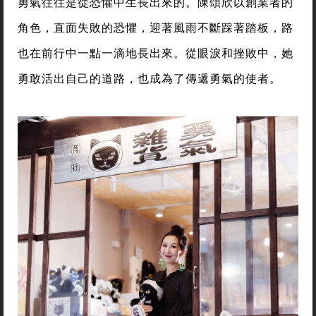
勇氣往往是從恐懼中生長出來的。陳頌欣以創業者的
角色，直面失敗的恐懼，迎著風雨不斷踩著踏板，路
也在前行中一點一滴地長出來。從眼淚和挫敗中，她
勇敢活出自己的道路，也成為了傳遞勇氣的使者。