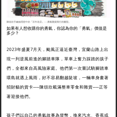
陳頌欣手繪她理想中的「百年老店」──勇氣雜貨商行的雛型。
如果有人想收購你的勇氣，你認為你的「勇氣」價值是
多少？
2023年盛夏7月天，颱風正逼近臺灣，宜蘭山路上出
現一列逆風前進的腳踏車隊，單車上奮力踩踏的孩子
們，全都來自高風險家庭。他們第一次嘗試騎腳踏車
環島就遇上風雨，好不容易翻越陡坡，一輛車身畫著
招財貓的貨卡──陳頌欣載滿整車零食和雜貨──正等
著迎接他們。
孩子們以自己的勇氣故事為貨幣，換來汽水、香蕉或