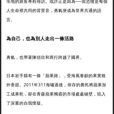
等地的旅客專程尋訪。或許正是因為──當恐懼是每個
人生命裡共同的背景音，勇氣便成為世界共通的語
言。
為自己，也為別人走出一條活路
勇氣，也帶著陳頌欣和商行跨越了國界。
日本岩手縣有一條「蘋果路」，受海風眷顧的果實格
外香甜。2011年311海嘯過後，倖存的農民將蘋果加
工成果乾，卻在青森蘋果獨霸的市場處處碰壁，陷入
了深重的自我懷疑。