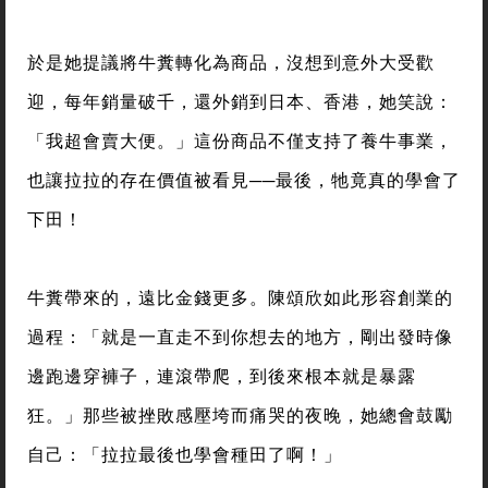
於是她提議將牛糞轉化為商品，沒想到意外大受歡
迎，每年銷量破千，還外銷到日本、香港，她笑說：
「我超會賣大便。」這份商品不僅支持了養牛事業，
也讓拉拉的存在價值被看見──最後，牠竟真的學會了
下田！
牛糞帶來的，遠比金錢更多。陳頌欣如此形容創業的
過程：「就是一直走不到你想去的地方，剛出發時像
邊跑邊穿褲子，連滾帶爬，到後來根本就是暴露
狂。」那些被挫敗感壓垮而痛哭的夜晚，她總會鼓勵
自己：「拉拉最後也學會種田了啊！」