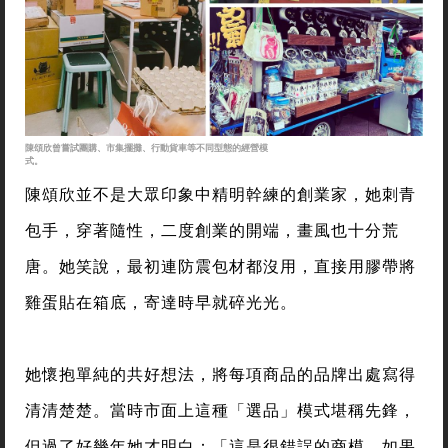
陳頌欣曾嘗試團購、市集擺攤、行動貨車等不同型態的經營模
式。
陳頌欣並不是大眾印象中精明幹練的創業家，她刺青
包手，穿著隨性，二度創業的開端，畫風也十分荒
唐。她笑說，最初連防震包材都沒用，直接用膠帶將
雞蛋貼在箱底，寄達時早就碎光光。
她懷抱單純的共好想法，將每項商品的品牌出處寫得
清清楚楚。當時市面上這種「選品」模式堪稱先鋒，
但過了好幾年她才明白：「這是很錯誤的商模，如果