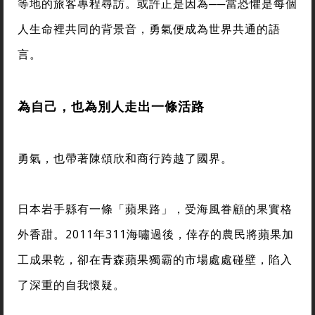
等地的旅客專程尋訪。或許正是因為──當恐懼是每個
人生命裡共同的背景音，勇氣便成為世界共通的語
言。
為自己，也為別人走出一條活路
勇氣，也帶著陳頌欣和商行跨越了國界。
日本岩手縣有一條「蘋果路」，受海風眷顧的果實格
外香甜。2011年311海嘯過後，倖存的農民將蘋果加
工成果乾，卻在青森蘋果獨霸的市場處處碰壁，陷入
了深重的自我懷疑。