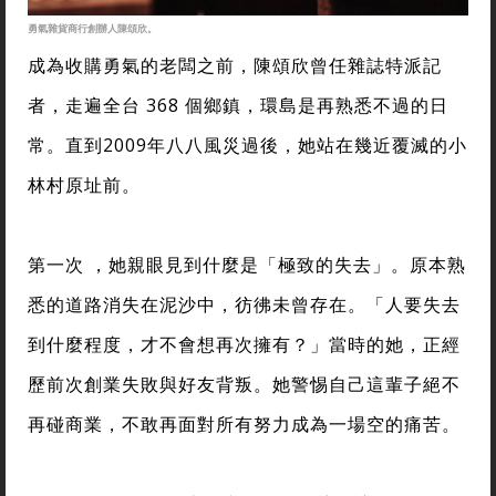
勇氣雜貨商行創辦人陳頌欣。
成為收購勇氣的老闆之前，陳頌欣曾任雜誌特派記
者，走遍全台 368 個鄉鎮，環島是再熟悉不過的日
常。直到2009年八八風災過後，她站在幾近覆滅的小
林村原址前。
第一次 ，她親眼見到什麼是「極致的失去」。原本熟
悉的道路消失在泥沙中，彷彿未曾存在。「人要失去
到什麼程度，才不會想再次擁有？」當時的她，正經
歷前次創業失敗與好友背叛。她警惕自己這輩子絕不
再碰商業，不敢再面對所有努力成為一場空的痛苦。