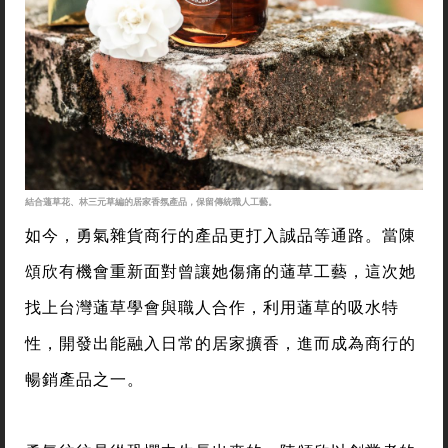
結合蓪草花、林三元草編的居家香氛產品，保留傳統職人工藝。
如今，勇氣雜貨商行的產品更打入誠品等通路。當陳
頌欣有機會重新面對曾讓她傷痛的蓪草工藝，這次她
找上台灣蓪草學會與職人合作，利用蓪草的吸水特
性，開發出能融入日常的居家擴香，進而成為商行的
暢銷產品之一。