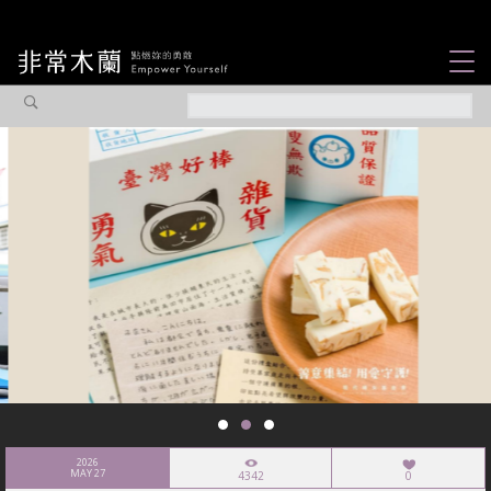
女力故事
觀點專欄
焦點企劃
社會企業
認識我們
2026
MAY 27
4342
0