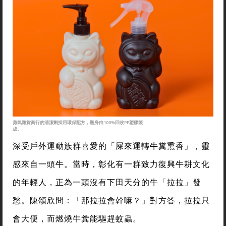
勇氣雜貨商行的清潔劑採用環保配方，瓶身由100%回收PP塑膠製
成。
深受戶外運動族群喜愛的「屎來運轉牛糞熏香」，靈
感來自一頭牛。當時，彰化有一群致力復興牛耕文化
的年輕人，正為一頭沒有下田天分的牛「拉拉」發
愁。陳頌欣問：「那拉拉會幹嘛？」對方答，拉拉只
會大便，而燃燒牛糞能驅趕蚊蟲。