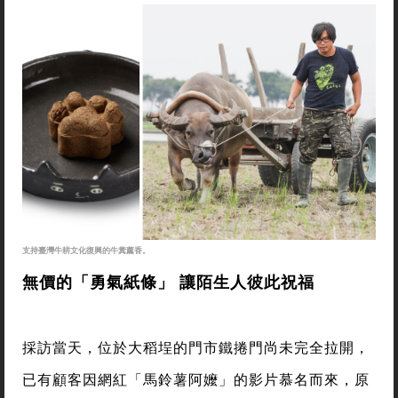
支持臺灣牛耕文化復興的牛糞薰香。
無價的「勇氣紙條」 讓陌生人彼此祝福
採訪當天，位於大稻埕的門市鐵捲門尚未完全拉開，
已有顧客因網紅「馬鈴薯阿嬤」的影片慕名而來，原