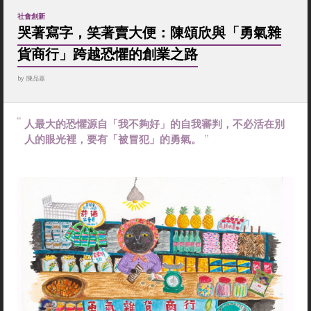
社會創新
哭著寫字，笑著賣大便：陳頌欣與「勇氣雜
貨商行」跨越恐懼的創業之路
by
陳品嘉
人最大的恐懼源自「我不夠好」的自我審判，不必活在別
人的眼光裡，要有「被冒犯」的勇氣。