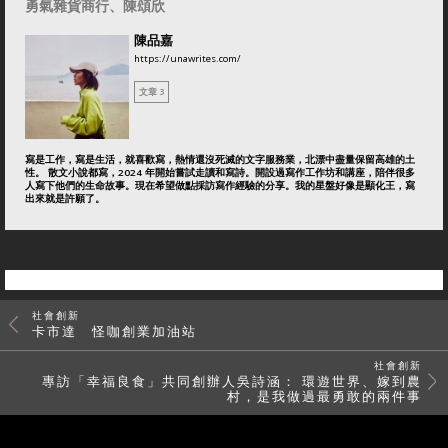
勇氣雜貨商行、陳頌欣
陳品嘉
https://unawrites.com/
文章 3
寫是工作，寫是生活，就喜歡寫，熱情還沒死滅的文字服務業，北漂中盡量保留高雄的土
性。 散文小說都寫，2024 年開始嘗試走讀和寫詩。開設過寫作工作坊和講座，陪伴很多
人寫下他們的生命故事。現在希望做點採訪寫作經驗的分享。我的星盤好像是顯化王，寫
出來就是許願了。
社會創新
卡市達 怪咖創業加油站
社會創新
專訪「幸福良食」共同創辦人吳詩涵： 環遊世界、嫁到農
村，是我做過最勇敢的兩件事