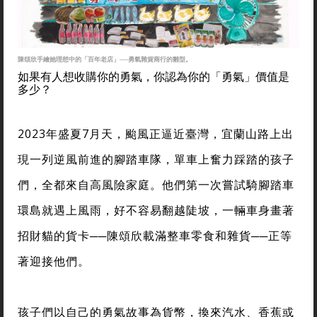
陳頌欣手繪她理想中的「百年老店」──勇氣雜貨商行的雛型。
如果有人想收購你的勇氣，你認為你的「勇氣」價值是
多少？
2023年盛夏7月天，颱風正逼近臺灣，宜蘭山路上出
現一列逆風前進的腳踏車隊，單車上奮力踩踏的孩子
們，全都來自高風險家庭。他們第一次嘗試騎腳踏車
環島就遇上風雨，好不容易翻越陡坡，一輛車身畫著
招財貓的貨卡──陳頌欣載滿整車零食和雜貨──正等
著迎接他們。
孩子們以自己的勇氣故事為貨幣，換來汽水、香蕉或