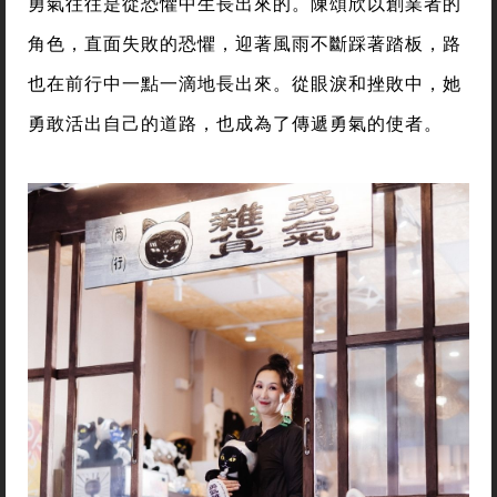
勇氣往往是從恐懼中生長出來的。陳頌欣以創業者的
角色，直面失敗的恐懼，迎著風雨不斷踩著踏板，路
也在前行中一點一滴地長出來。從眼淚和挫敗中，她
勇敢活出自己的道路，也成為了傳遞勇氣的使者。