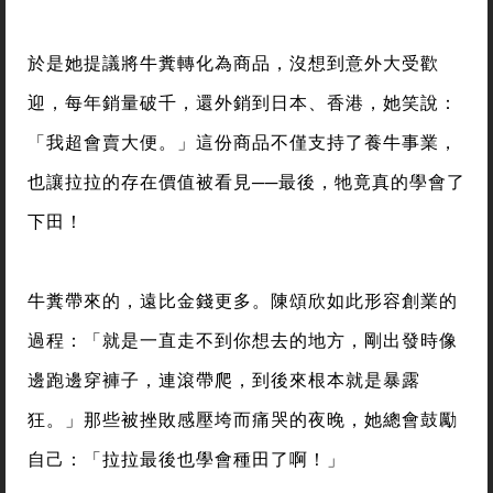
於是她提議將牛糞轉化為商品，沒想到意外大受歡
迎，每年銷量破千，還外銷到日本、香港，她笑說：
「我超會賣大便。」這份商品不僅支持了養牛事業，
也讓拉拉的存在價值被看見──最後，牠竟真的學會了
下田！
牛糞帶來的，遠比金錢更多。陳頌欣如此形容創業的
過程：「就是一直走不到你想去的地方，剛出發時像
邊跑邊穿褲子，連滾帶爬，到後來根本就是暴露
狂。」那些被挫敗感壓垮而痛哭的夜晚，她總會鼓勵
自己：「拉拉最後也學會種田了啊！」