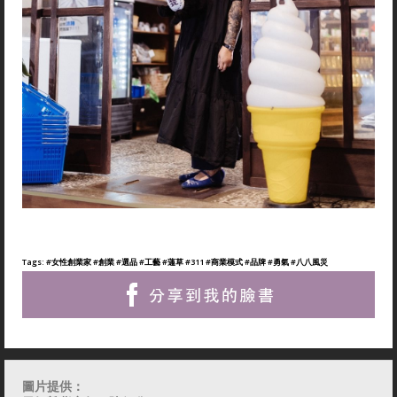
Tags:
#女性創業家
#創業
#選品
#工藝
#蓪草
#311
#商業模式
#品牌
#勇氣
#八八風災
圖片提供：