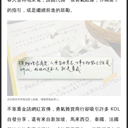
的指引，或是繼續前進的鼓勵。
店內留言本和商品附上紙條，傳遞勇氣給眾人。
不靠重金請網紅宣傳，勇氣雜貨商行卻吸引許多 KOL
自發分享，還有來自新加坡、馬來西亞、泰國、法國