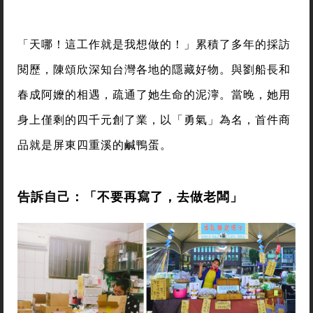
「天哪！這工作就是我想做的！」累積了多年的採訪
閱歷，陳頌欣深知台灣各地的隱藏好物。與劉船長和
春成阿嬤的相遇，疏通了她生命的泥濘。當晚，她用
身上僅剩的四千元創了業，以「勇氣」為名，首件商
品就是屏東四重溪的鹹鴨蛋。
告訴自己：「不要再寫了，去做老闆」