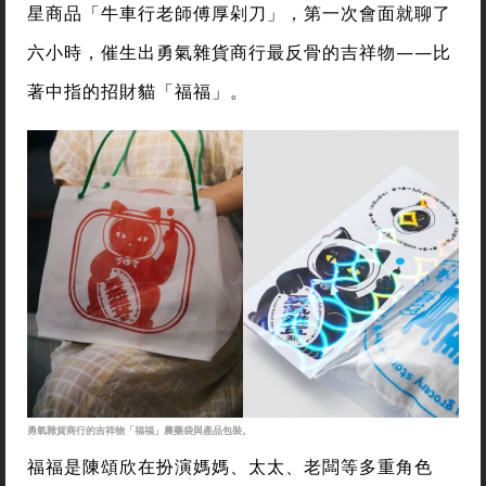
星商品「牛車行老師傅厚剁刀」，第一次會面就聊了
六小時，催生出勇氣雜貨商行最反骨的吉祥物——比
著中指的招財貓「福福」。
勇氣雜貨商行的吉祥物「福福」農藥袋與產品包裝。
福福是陳頌欣在扮演媽媽、太太、老闆等多重角色