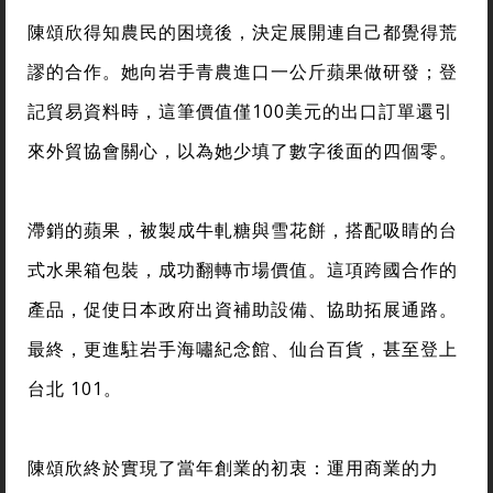
陳頌欣得知農民的困境後，決定展開連自己都覺得荒
謬的合作。她向岩手青農進口一公斤蘋果做研發；登
記貿易資料時，這筆價值僅100美元的出口訂單還引
來外貿協會關心，以為她少填了數字後面的四個零。
滯銷的蘋果，被製成牛軋糖與雪花餅，搭配吸睛的台
式水果箱包裝，成功翻轉市場價值。這項跨國合作的
產品，促使日本政府出資補助設備、協助拓展通路。
最終，更進駐岩手海嘯紀念館、仙台百貨，甚至登上
台北 101。
陳頌欣終於實現了當年創業的初衷：運用商業的力