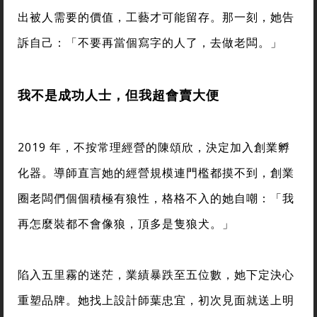
出被人需要的價值，工藝才可能留存。那一刻，她告
訴自己：「不要再當個寫字的人了，去做老闆。」
我不是成功人士，但我超會賣大便
2019 年，不按常理經營的陳頌欣，決定加入創業孵
化器。導師直言她的經營規模連門檻都摸不到，創業
圈老闆們個個積極有狼性，格格不入的她自嘲：「我
再怎麼裝都不會像狼，頂多是隻狼犬。」
陷入五里霧的迷茫，業績暴跌至五位數，她下定決心
重塑品牌。她找上設計師葉忠宜，初次見面就送上明