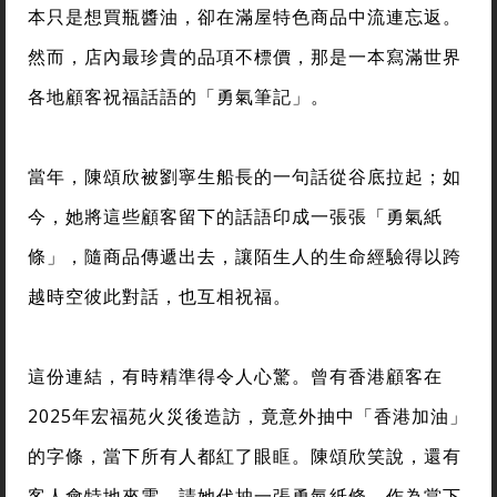
本只是想買瓶醬油，卻在滿屋特色商品中流連忘返。
然而，店內最珍貴的品項不標價，那是一本寫滿世界
各地顧客祝福話語的「勇氣筆記」。
當年，陳頌欣被劉寧生船長的一句話從谷底拉起；如
今，她將這些顧客留下的話語印成一張張「勇氣紙
條」，隨商品傳遞出去，讓陌生人的生命經驗得以跨
越時空彼此對話，也互相祝福。
這份連結，有時精準得令人心驚。曾有香港顧客在
2025年宏福苑火災後造訪，竟意外抽中「香港加油」
的字條，當下所有人都紅了眼眶。陳頌欣笑說，還有
客人會特地來電，請她代抽一張勇氣紙條，作為當下