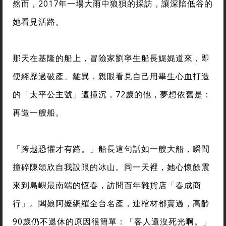
然而，2017年一場大雨中狼狽的採訪，讓深陷低谷的
她看見活路。
那天在基隆的船上，冒險家劉寧生船長娓娓道來，即
便經歷過破產、離異，親眼看見自己用畢生心血打造
的「太平公主號」遭撞沉，72歲的他，夢想依舊是：
再造一艘船。
「跨越恐懼才有路。」船長這句話如一艘大船，瞬間
撞碎陳頌欣自我設限的冰山。同一天裡，她心懷餘震
來到島嶼最南端的恆春，訪問百年雜貨店「春成商
行」。闆娘阿嬤網羅全台名產，連棺材都賣過，高齡
90歲仍不退休的原因很簡單：「客人還沒死光啊。」