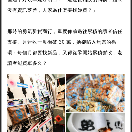
沒有資訊落差，人家為什麼要找妳買？」
那時的勇氣雜貨商行，重度仰賴過往累積的讀者信任
支撐。月營收一度衝破 30 萬，她卻陷入焦慮的循
環：每個月都要找新品，又得從零開始累積營收，老
讀者能買單多久？