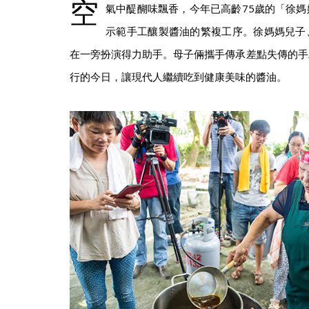
空
氣中醍醐味飄香，今年已高齡75歲的「徐
示範手工釀製醬油的繁複工序。徐媽媽兒子
在一旁扮演得力助手。母子倆攜手傳承差點失傳的手
行的今日，讓現代人繼續吃到健康美味的醬油。