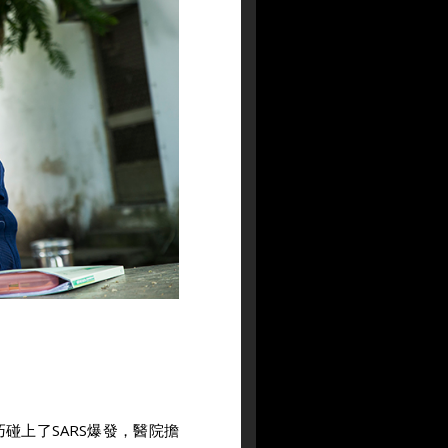
碰上了SARS爆發，醫院擔