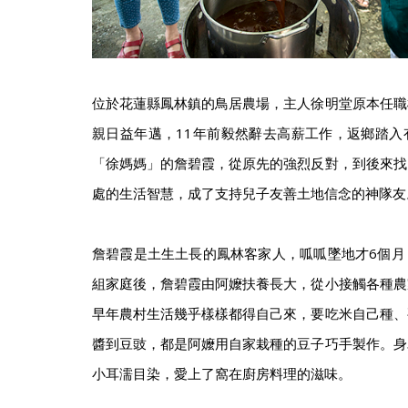
位於花蓮縣鳳林鎮的鳥居農場，主人徐明堂原本任職
親日益年邁，11年前毅然辭去高薪工作，返鄉踏入
「徐媽媽」的詹碧霞，從原先的強烈反對，到後來找
處的生活智慧，成了支持兒子友善土地信念的神隊友
詹碧霞是土生土長的鳳林客家人，呱呱墜地才6個月
組家庭後，詹碧霞由阿嬤扶養長大，從小接觸各種農
早年農村生活幾乎樣樣都得自己來，要吃米自己種、
醬到豆豉，都是阿嬤用自家栽種的豆子巧手製作。身
小耳濡目染，愛上了窩在廚房料理的滋味。