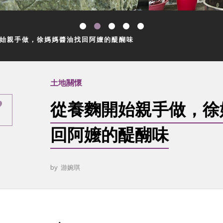
始親手做，徐媽媽醬油找回阿嬤的醍醐味
土地關懷
從養麴開始親手做，徐
回阿嬤的醍醐味
by
游婉琪