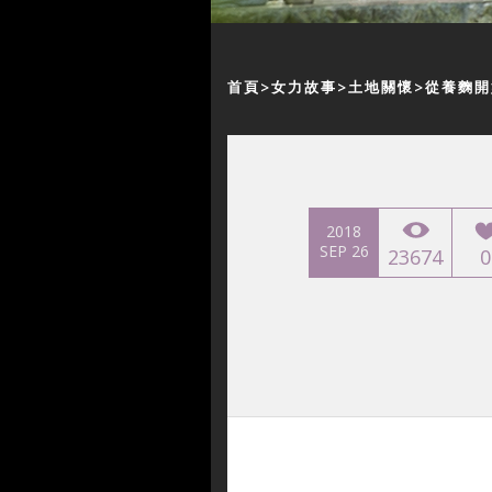
首頁
女力故事
土地關懷
從養麴開
2018
SEP 26
23674
0