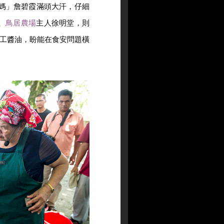
媽媽」詹碧霞滿頭大汗，仔細
、
鳥居農場
主人徐明堂，則
工醬油，盼能在食安問題橫