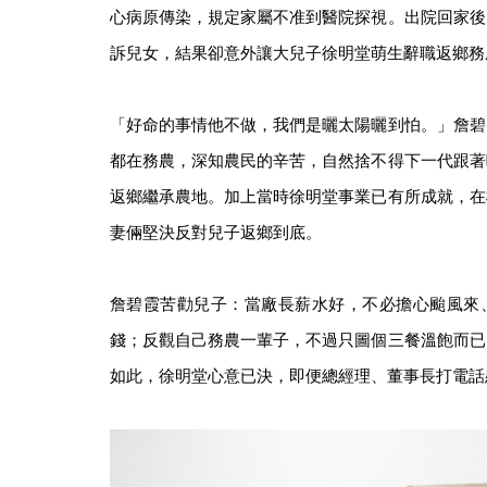
心病原傳染，規定家屬不准到醫院探視。出院回家後
訴兒女，結果卻意外讓大兒子徐明堂萌生辭職返鄉務
「好命的事情他不做，我們是曬太陽曬到怕。」詹碧
都在務農，深知農民的辛苦，自然捨不得下一代跟著
返鄉繼承農地。加上當時徐明堂事業已有所成就，在
妻倆堅決反對兒子返鄉到底。
詹碧霞苦勸兒子：當廠長薪水好，不必擔心颱風來
錢；反觀自己務農一輩子，不過只圖個三餐溫飽而已
如此，徐明堂心意已決，即便總經理、董事長打電話