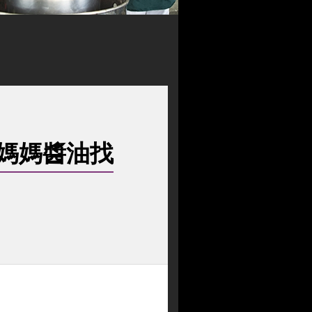
媽媽醬油找