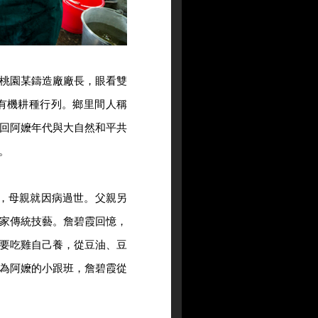
桃園某鑄造廠廠長，眼看雙
有機耕種行列。鄉里間人稱
回阿嬤年代與大自然和平共
。
，母親就因病過世。父親另
家傳統技藝。詹碧霞回憶，
要吃雞自己養，從豆油、豆
為阿嬤的小跟班，詹碧霞從