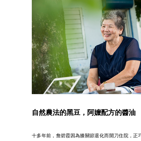
自然農法的黑豆，阿嬤配方的醬油
十多年前，詹碧霞因為膝關節退化而開刀住院，正巧