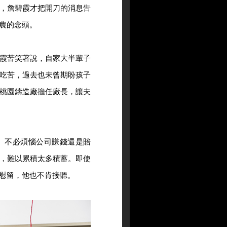
，詹碧霞才把開刀的消息告
農的念頭。
霞苦笑著說，自家大半輩子
吃苦，過去也未曾期盼孩子
桃園鑄造廠擔任廠長，讓夫
、不必煩惱公司賺錢還是賠
，難以累積太多積蓄。即使
慰留，他也不肯接聽。