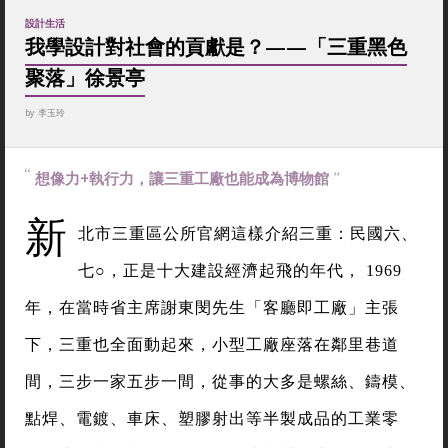
設計生活
我學設計對社會的貢獻是？——「三重黑色
聚落」徐景亭
by
李玉玲
想像力+執行力，讓三重工廠也能成為博物館
新
北市三重區公所官網這樣介紹三重：
民國六、
七○，正是十大建設經濟起飛的年代， 1969
年，在當時省主席謝東閔先生「客廳即工廠」主張
下，三重也全面動起來，小型工廠座落在鄰里巷道
間，三步一家五步一間，從事的大多是螺絲、鑄模、
點焊、電鍍、車床、塑膠射出等半製成品的工業零