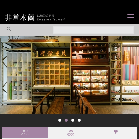
女力故事
觀點專欄
焦點企劃
社會企業
認識我們
2023
JAN 06
9227
0