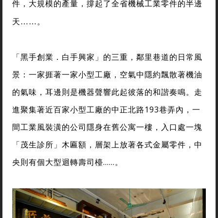
件，大規模的產量，撐起了全省機械工業零件的半邊
天……。
「黑手創業．白手興家」的三重，鄰里巷道的日常風
景：一家捱著一家小型工廠，空氣中隱約飄散著機油
的氣味，耳邊則是機器聲響此起彼落的和諧奏鳴。走
進聚集著近百家小型工廠的中正北路193巷弄內，一
間工業風裝潢的公司隱身在舊公寓一樓，入口處一塊
「茂生診所」木匾額，層架上放著各式金屬零件，中
央則有個大型迴轉壽司檯……。