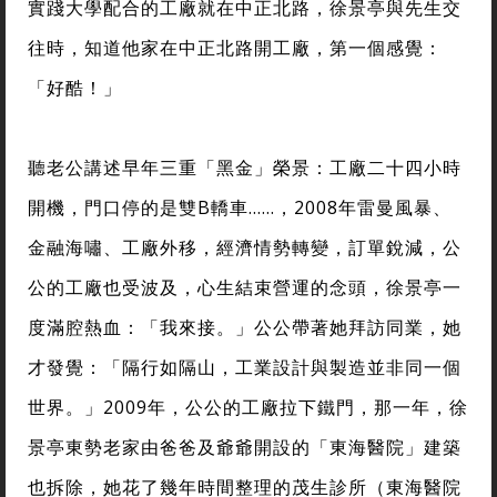
實踐大學配合的工廠就在中正北路，徐景亭與先生交
往時，知道他家在中正北路開工廠，第一個感覺：
「好酷！」
聽老公講述早年三重「黑金」榮景：工廠二十四小時
開機，門口停的是雙B轎車……，2008年雷曼風暴、
金融海嘯、工廠外移，經濟情勢轉變，訂單銳減，公
公的工廠也受波及，心生結束營運的念頭，徐景亭一
度滿腔熱血：「我來接。」公公帶著她拜訪同業，她
才發覺：「隔行如隔山，工業設計與製造並非同一個
世界。」2009年，公公的工廠拉下鐵門，那一年，徐
景亭東勢老家由爸爸及爺爺開設的「東海醫院」建築
也拆除，她花了幾年時間整理的茂生診所（東海醫院