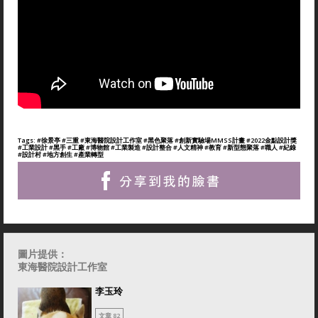
Tags:
#徐景亭
#三重
#東海醫院設計工作室
#黑色聚落
#創新實驗場MMSS計畫
#2022金點設計獎
#工業設計
#黑手
#工廠
#博物館
#工業製造
#設計整合
#人文精神
#教育
#新型態聚落
#職人
#紀錄
#設計村
#地方創生
#產業轉型
圖片提供：
東海醫院設計工作室
李玉玲
文章 82