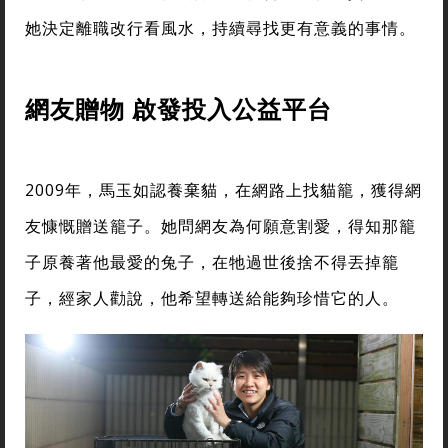
她決定離職改行看風水，持續尋找更有意義的事情。
網友贈物 啟發投入公益平台
2009年，馬玉如認養棄貓，在網路上找貓籠，獲得網
友慷慨贈送籠子。她問網友為何願意割愛，得知那籠
子原養著他最愛的兔子，在牠過世後捨不得丟掉籠
子，經家人勸說，他希望轉送給能夠珍惜它的人。