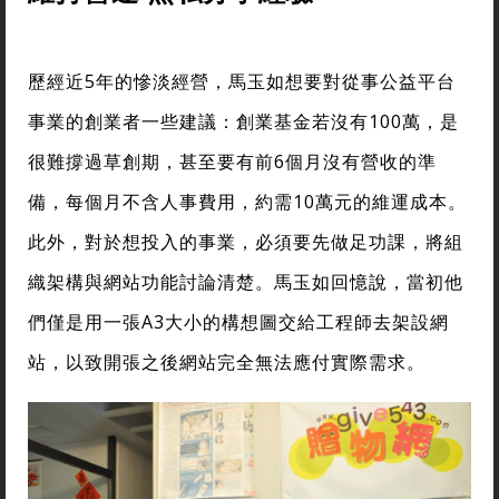
歷經近5年的慘淡經營，馬玉如想要對從事公益平台
事業的創業者一些建議：創業基金若沒有100萬，是
很難撐過草創期，甚至要有前6個月沒有營收的準
備，每個月不含人事費用，約需10萬元的維運成本。
此外，對於想投入的事業，必須要先做足功課，將組
織架構與網站功能討論清楚。馬玉如回憶說，當初他
們僅是用一張A3大小的構想圖交給工程師去架設網
站，以致開張之後網站完全無法應付實際需求。