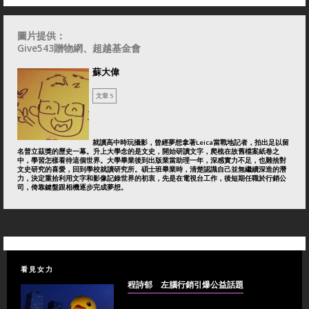
圖片提供：
Give543贈物網、超越基金會
蘇大偉
文章 5
就讀高中時玩攝影，曾經夢想拿著Leica當戰地記者，拍出足以留
名普立茲獎的歷史一幕。升上大學念的是文史，開始研讀文字，爬梳在故舊檔案紙卷之
中，學習怎樣看待這個世界。大學畢業後到出版業當助理一年，深感實力不足，也難捨對
文史研究的喜愛，回到學校就讀研究所。碩士班畢業時，清楚認識自己並無繼續深造的潛
力，決定重拾利用文字和影像記錄世界的初衷，先是在電視台工作，後短期任職於行銷公
司，倚靠鍵盤跟相機逐步完成夢想。
看見女力
程詩郁 左腦行銷引爆公益話題