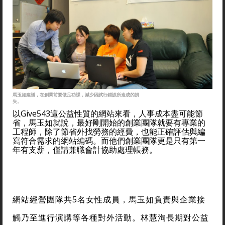
馬玉如建議，在創業前要做足功課，減少因試行錯誤所造成的損
失。
以Give543這公益性質的網站來看，人事成本盡可能節
省，馬玉如就說，最好剛開始的創業團隊就要有專業的
工程師，除了節省外找勞務的經費，也能正確評估與編
寫符合需求的網站編碼。而他們創業團隊更是只有第一
年有支薪，僅請兼職會計協助處理帳務。
網站經營團隊共5名女性成員，馬玉如負責與企業接
觸乃至進行演講等各種對外活動。林慧洵長期對公益