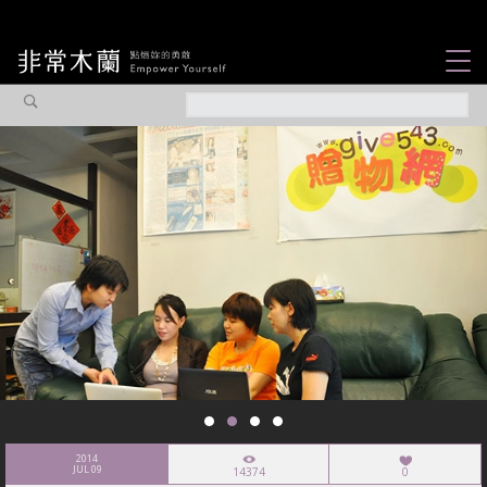
女力故事
觀點專欄
焦點企劃
社會企業
認識我們
2014
JUL 09
14374
0