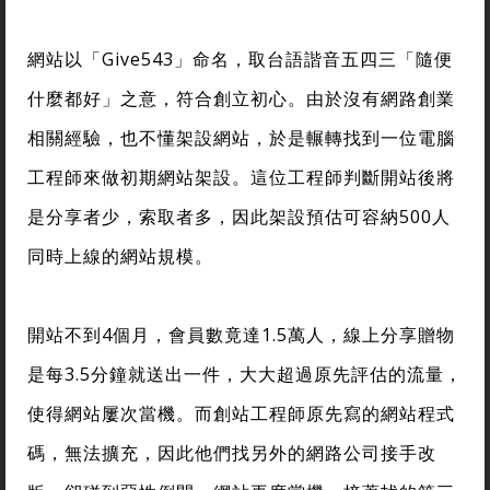
網站以「Give543」命名，取台語諧音五四三「隨便
什麼都好」之意，符合創立初心。由於沒有網路創業
相關經驗，也不懂架設網站，於是輾轉找到一位電腦
工程師來做初期網站架設。這位工程師判斷開站後將
是分享者少，索取者多，因此架設預估可容納500人
同時上線的網站規模。
開站不到4個月，會員數竟達1.5萬人，線上分享贈物
是每3.5分鐘就送出一件，大大超過原先評估的流量，
使得網站屢次當機。而創站工程師原先寫的網站程式
碼，無法擴充，因此他們找另外的網路公司接手改