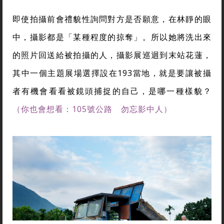
即使拍攝前會禮貌性詢問對方是否願意，在林靜的眼
中，攝影都是「某種程度的掠奪」。所以她將洗出來
的照片回送給被拍攝的人，攝影展巡迴到末站花蓮，
其中一個主題展場選擇設在193當地，就是要讓被攝
者有機會看看被鏡頭捕捉的自己，是哪一種樣貌？
（你也會想看：105號公路 勿忘影中人）