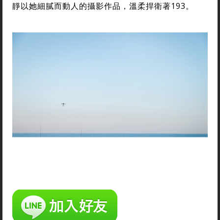
靜以她細膩而動人的攝影作品，溫柔捍衛著193。