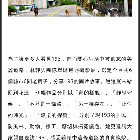
為了讓更多人看見193，進而關心生活中被遺忘的美
麗道路，林靜與團隊舉辦巡迴攝影展，選定全台共6
個縣市6間老房子，分享193的圖片故事。巡迴展末站
回到花蓮，36幅作品分別以「家的樣貌」、「靜靜守
候」、「不只是一條路」、「另一種存在」、「止住
的時光」、「溫柔的捍衛」，分別呈現193的居民、
防風林、動物、移工、廢墟與拓寬議題。她更邀請大
家親自走訪193，感受鏡頭中這條道路的真實樣貌。