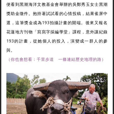
便看到黑潮海洋文教基金會舉辦的吳鄭秀玉女士黑潮
獎助金徵件。抱持著試試看的心情投稿，結果雀屏中
選，這筆獎金成為193拍攝計畫的開端。後來又報名
花蓮地方刊物「寫寫字採編學堂」課程，意外讓紀錄
193的計畫，從她個人的投入，演變成一群人的參
與。
（你也會想看：千里步道 一條連結歷史地理的路）