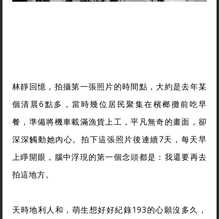
林靜回憶，拍攝第一張照片的時間點，大約是去年某
個清晨6點多，當時幾位居民聚集在檳榔攤前吃早
餐，準備將機車載滿漁貨上工，平凡無奇的畫面，卻
深深觸動她內心。拍下這張照片後連續7天，每天早
上睜開眼，腦中浮現的第一個念頭都是：我還要再去
拍這地方。
天時地利人和，萌生想好好紀錄193的心願沒多久，