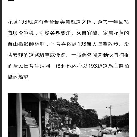
花蓮193縣道有全台最美麗縣道之稱，過去一年因拓
寬與否爭議，引發各界關注。來自宜蘭、定居花蓮的
自由攝影師林靜，平常喜歡到193無人海灘散步、沿
著安靜的道路騎車或慢跑。一張偶然間閃動快門捕捉
的居民日常生活照，喚起她內心以193縣道為主題拍
攝的渴望