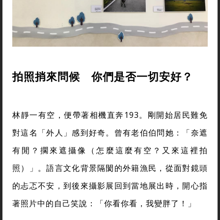
拍照捎來問候 你們是否一切安好？
林靜一有空，便帶著相機直奔193。剛開始居民難免
對這名「外人」感到好奇。曾有老伯伯問她：「奈遮
有閒？擱來遮攝像（怎麼這麼有空？又來這裡拍
照）」。語言文化背景隔閡的外籍漁民，從面對鏡頭
的忐忑不安，到後來攝影展回到當地展出時，開心指
著照片中的自己笑說：「你看你看，我變胖了！」