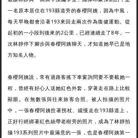
一名原本居住在193縣道旁的春櫻阿姨，因為中風，
每天早晚都會沿著193來回走兩次作為復健運動。從
起初的一小段到後來的2公里，已經連續走了8年。一
次林靜停下腳步與春櫻阿姨聊天，才知道她早已是地
方知名人物。
春櫻阿姨說，常有過路客搖下車窗詢問要不要載她一
程，曾經有好心人送她紅色外套，穿著走在路上比較
顯眼。在無數張與往來旅客合照、被人拍攝的照片
中，一張春櫻阿姨拄著拐杖、緩慢走在193縣道上，
正好行經綁著紅色絲帶老樹旁的照片，成為了林靜拍
攝193系列照片中最滿意的一張，也是春櫻阿姨第一