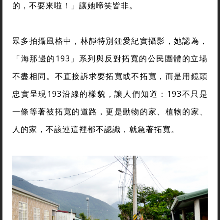
的，不要來啦！」讓她啼笑皆非。
眾多拍攝風格中，林靜特別鍾愛紀實攝影，她認為，
「海那邊的193」系列與反對拓寬的公民團體的立場
不盡相同。不直接訴求要拓寬或不拓寬，而是用鏡頭
忠實呈現193沿線的樣貌，讓人們知道：193不只是
一條等著被拓寬的道路，更是動物的家、植物的家、
人的家，不該連這裡都不認識，就急著拓寬。