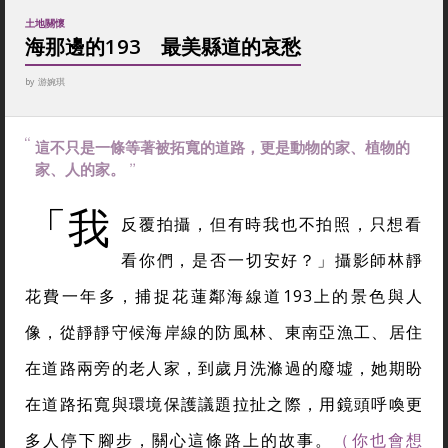
土地關懷
海那邊的193 最美縣道的哀愁
by
游婉琪
這不只是一條等著被拓寬的道路，更是動物的家、植物的
家、人的家。
「我
反覆拍攝，但有時我也不拍照，只想看
看你們，是否一切安好？」攝影師林靜
花費一年多，捕捉花蓮鄰海線道193上的景色與人
像，從靜靜守候海岸線的防風林、東南亞漁工、居住
在道路兩旁的老人家，到歲月洗滌過的廢墟，她期盼
在道路拓寬與環境保護議題拉扯之際，用鏡頭呼喚更
多人停下腳步，關心這條路上的故事。
（你也會想