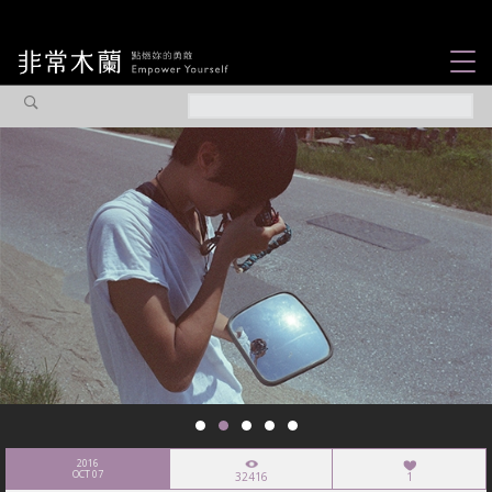
女力故事
觀點專欄
焦點企劃
社會企業
認識我們
2016
OCT 07
32416
1