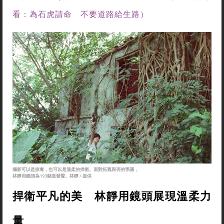
看：為石虎請命 不要道路給生路）
攝影可以是掠奪，也可以是溫柔的捍衛。面對拓寬與否的爭議，
林靜用鏡頭為193縣道發聲。林靜 / 提供
捍衛平凡的美 林靜用鏡頭展現溫柔力
量