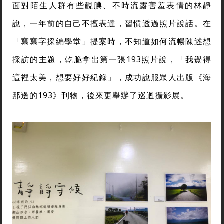
面對陌生人群有些靦腆、不時流露害羞表情的林靜
說，一年前的自己不擅表達，習慣透過照片說話。在
「寫寫字採編學堂」提案時，不知道如何流暢陳述想
採訪的主題，乾脆拿出第一張193照片說，「我覺得
這裡太美，想要好好紀錄」，成功說服眾人出版《海
那邊的193》刊物，後來更舉辦了巡迴攝影展。