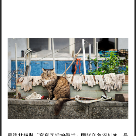
最讓林靜與「寫寫字採編學堂」團隊印象深刻的，是