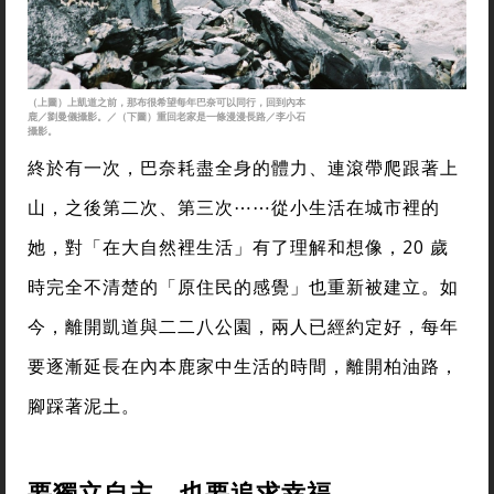
（上圖）上凱道之前，那布很希望每年巴奈可以同行，回到內本
鹿／劉曼儀攝影。／（下圖）重回老家是一條漫漫長路／李小石
攝影。
終於有一次，巴奈耗盡全身的體力、連滾帶爬跟著上
山，之後第二次、第三次⋯⋯從小生活在城市裡的
她，對「在大自然裡生活」有了理解和想像，20 歲
時完全不清楚的「原住民的感覺」也重新被建立。如
今，離開凱道與二二八公園，兩人已經約定好，每年
要逐漸延長在內本鹿家中生活的時間，離開柏油路，
腳踩著泥土。
要獨立自主，也要追求幸福