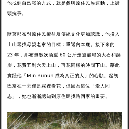
他找到自己戰的方式，就是參與原住民族運動，上街
頭抗爭。
隨著那布對原住民權益及傳統文化更加認識，他投入
上山尋找母親老家的目標：重返內本鹿。接下來的
23 年，那布無數次負重 60 公斤走過崩塌的大石和懸
崖，花費五到六天上山，再花同樣的時間下山。藉此
實踐他「Min Bunun 成為真正的人」的心願。起初
巴奈在一旁僅是霧裡看花，但因為這位「愛人同
志」，她也漸漸認知到原住民找路回家的重要。