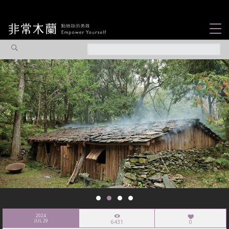
女力故事
觀點專欄
焦點企劃
社會企業
認識我們
2024
JUL 29
6431
0