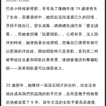
發起的集會／蔡名修攝影。
巴奈小時候家裡窮，哥哥為了賺錢年僅 19 歲便喪失
了生命，寫書過程中，她想起這段逃避已久的回憶，
哭得不能自己。望女成鳳，媽媽總告誡巴奈「愛去讀
冊」，而她會回嘴「阮愛唱歌」。心裡有苦，沒人陪
伴的時候，她便抱著吉他彈唱，想像自己懷裡有個可
以慰藉的洋娃娃。開始唱歌時只是喜歡，直到高二時
被學姐拉去參加唱歌比賽拿獎，後續被邀請到餐廳駐
唱——原來唱歌還可以換取收入。
20 歲那年，她獲得一張滾石唱片的合約，但並沒有
就此成為我們所認識的歌手巴奈，反而是幾乎悄無聲
息地被放置了 6 年。當年主流的女歌手要高高瘦瘦、