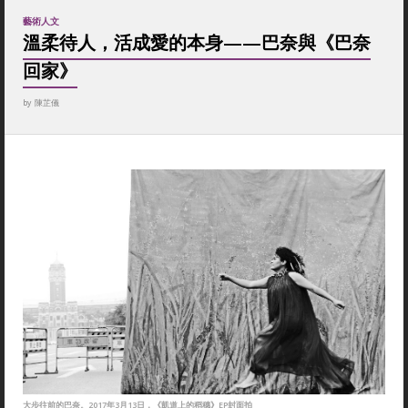
藝術人文
溫柔待人，活成愛的本身——巴奈與《巴奈
回家》
by
陳芷儀
大步往前的巴奈。2017年3月13日，《凱道上的稻穗》EP封面拍