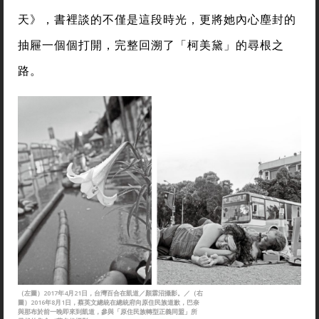
天》，書裡談的不僅是這段時光，更將她內心塵封的
抽屜一個個打開，完整回溯了「柯美黛」的尋根之
路。
（左圖）2017年4月21日，台灣百合在凱道／顏霖沼攝影。／（右
圖）2016年8月1日，蔡英文總統在總統府向原住民族道歉，巴奈
與那布於前一晚即來到凱道，參與「原住民族轉型正義同盟」所