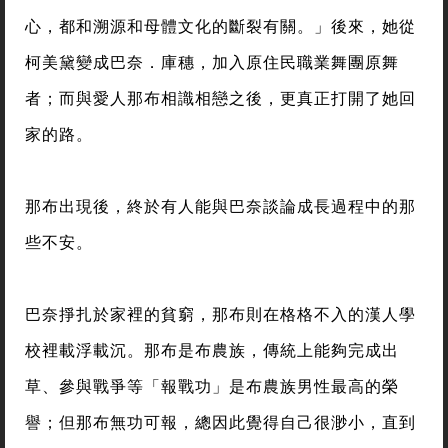
心，都和溯源和母體文化的斷裂有關。」後來，她從
柯美黛變成巴奈．庫穗，加入原住民職業舞團原舞
者；而與愛人那布相識相戀之後，更真正打開了她回
家的路。
那布出現後，終於有人能與巴奈談論成長過程中的那
些不安。
巴奈掙扎於家裡的貧窮，那布則在格格不入的漢人學
校裡載浮載沉。那布是布農族，傳統上能夠完成出
草、參與戰爭等「報戰功」是布農族男性最高的榮
譽；但那布無功可報，總因此覺得自己很渺小，直到