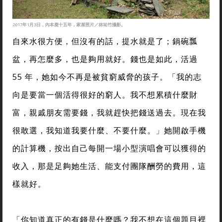
2017年1月3日，內本鹿十五年，家屋照片／林祐竹攝影。
自來水很方便，但沒有的話，提水就是了；鍋碗瓢
盆，再怎麼多，也是夠用就好。錢也是如此，活過
55 年，她如今不再是被貧窮威脅的孩子。「我的志
向是要當一個活得很好的窮人。我不想累積什麼財
富，親戚朋友需要錢，我就趕快把錢送過去。現在我
很敢選，我知道我要什麼、不要什麼。」她開啟手機
的計算機，按出自己每開一場小型演唱會可以獲得的
收入，那是足夠她生活、能支付團隊酬勞的費用，這
樣就好。
「你知道真正的有錢是什麼嗎？我不想在這個題目裡