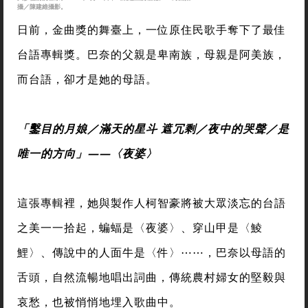
攝／陳建維攝影。
日前，金曲獎的舞臺上，一位原住民歌手奪下了最佳
台語專輯獎。巴奈的父親是卑南族，母親是阿美族，
而台語，卻才是她的母語。
「鑿目的月娘／滿天的星斗 遮冗剩／夜中的哭聲／是
唯一的方向」——〈夜婆〉
這張專輯裡，她與製作人柯智豪將被大眾淡忘的台語
之美一一拾起，蝙蝠是〈夜婆〉、穿山甲是〈鯪
鯉〉、傳說中的人面牛是〈件〉⋯⋯，巴奈以母語的
舌頭，自然流暢地唱出詞曲，傳統農村婦女的堅毅與
哀愁，也被悄悄地埋入歌曲中。