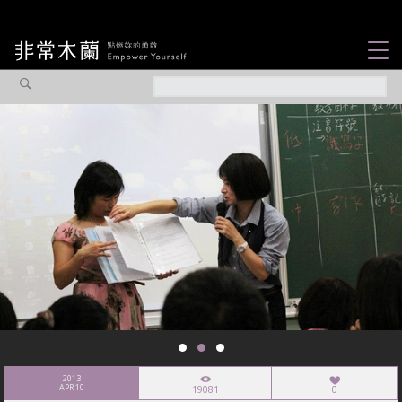
女力故事
觀點專欄
焦點企劃
社會企業
認識我們
2013
APR 10
19081
0