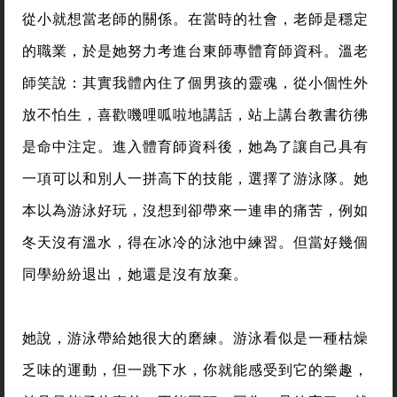
從小就想當老師的關係。在當時的社會，老師是穩定
的職業，於是她努力考進台東師專體育師資科。溫老
師笑說：其實我體內住了個男孩的靈魂，從小個性外
放不怕生，喜歡嘰哩呱啦地講話，站上講台教書彷彿
是命中注定。進入體育師資科後，她為了讓自己具有
一項可以和別人一拼高下的技能，選擇了游泳隊。她
本以為游泳好玩，沒想到卻帶來一連串的痛苦，例如
冬天沒有溫水，得在冰冷的泳池中練習。但當好幾個
同學紛紛退出，她還是沒有放棄。
她說，游泳帶給她很大的磨練。游泳看似是一種枯燥
乏味的運動，但一跳下水，你就能感受到它的樂趣，