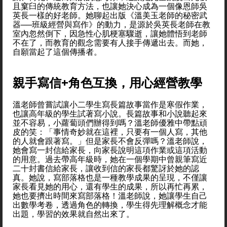
且窠臼的傳統教育方法，也讓她決心成為一個像恩師吳
英長一樣的好老師。她聊起出版《溫美玉老師的秘密武
器──班級經營與寫作》的動力，是源於吳英長老師在教
室內忽然倒下，因急性心肌梗塞驟逝，讓她體悟到老師
不在了，而教育的觀念需要有人接手傳遞出去。而她，
自願當起了這個傳播者。
親手寫信+角色互換，用心經營教學
溫老師曾嘗試讓小二學生寫長篇故事當作是寒假作業，
也讓高年級的學生試著寫小說。長篇故事和小說聽起來
並不容易，小蘿蔔頭們辦得到嗎？溫老師優雅中帶點頑
皮的笑：「事情奇妙就在這裡，只要有一個人寫，其他
的人就會跟著寫。」但是家長不會反彈嗎？溫老師說，
她會寫一封信給家長，向家長說明這項作業或這項活動
的用意。過去帶高年級時，她在一個學期中曾親筆寫近
二十封書信給家長，讓收到信的家長都驚訝於她的認
真。她說，寫部落格也是一種教學成果的呈現，不僅讓
家長看見她的用心，還有學生的成果，所以再忙再累，
她也要擠出時間來寫部落格！溫老師說，她讓學生自己
出數學考卷，透過角色的轉換，學生得先理解概念才能
出題，學習的效果就自然出來了。