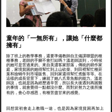
童年的「一無所有」，讓她「什麼都
擁有」
除了班上的教學事務，還要準備教師自主備課聯盟的種
種事務，老師的手腳不會打結嗎？溫老師談到，小時候
的她可是苦過來的。來自美濃客家部落，傳統的耕作家
庭，家境貧困的她得幫忙到上山砍柴、到田裡幫忙種菸
葉和撿蝸牛到市場販售、回到家還得幫忙煮飯等等。在
這樣的成長背景下，練就了她八爪章魚般的能力。溫老
師說，也就是因為經歷過辛苦，所以長大後遇到再困難
的事情，就會覺得一點都沒什麼。而對於努力之後所擁
有的，會心存感恩，有種苦盡甘來的感覺。
回想當初會走上教職一途，也是因為家境貧困再加上