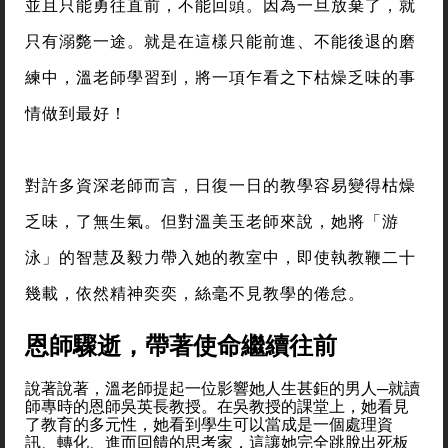
並且只能勇往直前，不能回頭。因為一旦放棄了，就
只有溺斃一途。就是在這樣只能前進、不能後退的磨
練中，溫老師學習到，將一項乍看之下枯燥乏味的事
情做到最好！
對許多資深老師而言，日復一日的教學容易變得枯燥
乏味，了無生氣。但對溫美玉老師來說，她將「游
泳」的智慧及毅力帶入她的教室中，即使執教鞭二十
幾載，依然精神奕奕，絲毫不見教學的倦怠。
恩師驟逝，帶著使命繼續往前
說著說著，溫老師提起一位影響她人生甚鉅的男人─就讀
師專時的恩師吳英長教授。在吳教授的課堂上，她看見
了教育的多元性，她看到學生可以當成是一個處理資
訊、轉化、進而回饋的思考家，這讓她完全跳脫出死板