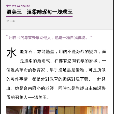
女力 We wanna be
溫美玉 溫柔雕琢每一塊璞玉
by
王 華
用自己的專業去幫助他人，也是一種自我實現。
水
能穿石，亦能鑿壁，用的不是激烈的蠻力，而
是溫柔的漸進式。在擁有悠閒氣氛的府城，一
個溫柔革命的教育家，舉手投足盡是優雅，可是所做
的每件事情，都是針對教育的詬病對症下藥、一針見
血。她是台南附小的老師，同時也是教師自主備課聯
盟的召集人──溫美玉。