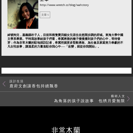
http://www.wretch.cc/blog/wahstory
文章 5
綽號狗兒，嘉義縣朴子人，目前和兩隻寶貝貓女兒居住在悠閒步調的府城。東海大學中國
文學系畢業。平時寫故事給孩子們看，希冀將善的種子慢慢播到孩子們的心中，等待發
芽；作為非常木蘭的駐地採訪記者，希冀挖掘更多堅毅勇敢、為社會及家庭努力奉獻的不
凡女性故事，讓溫柔的力量進駐你我心中──「改變，就從你我開始」。
設計生活
鹿府文創讓香包持續飄香
藝術人文
為角落的孩子說故事 包绣月愛無限