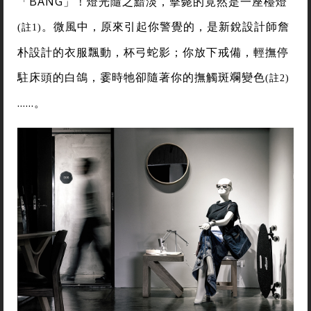
「BANG」！燈光隨之黯淡，擊斃的竟然是一座檯燈
。微風中，原來引起你警覺的，是新銳設計師詹
(註1)
朴設計的衣服飄動，杯弓蛇影；你放下戒備，輕撫停
駐床頭的白鴿，霎時牠卻隨著你的撫觸斑斕變色
(註2)
……。