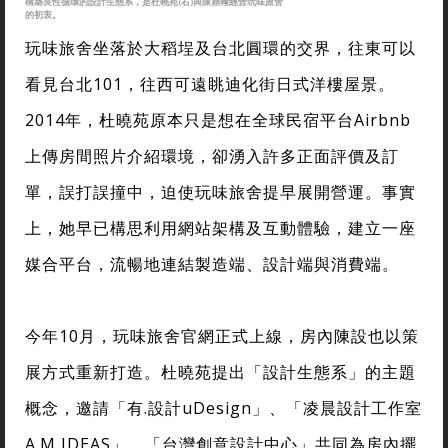
構築良性循環的設計生態系，是杜曉苑(右)與陳鼎翰經營玩味旅舍
的初衷。
玩味旅舍坐落於大稻埕及台北圓環的交界，往東可以
看見台北101，往西可遠眺迪化街日式洋樓屋景。
2014年，杜曉苑原本只是想在全球民宿平台Airbnb
上傳房間照片介紹環境，卻湧入許多正面評價及訂
單，誤打誤撞中，迫使玩味旅舍提早展開營運。事實
上，她早已構思利用網站架構及互動體驗，建立一座
媒合平台，流暢地連結製造端、設計端與消費端。
今年10月，玩味旅舍官網正式上線，房內陳設也以策
展方式重新打造。杜曉苑提出「設計生態系」的主題
概念，邀請「有.設計uDesign」、「凌晨設計工作室
A.M IDEAS」、「台灣創意設計中心」共同為房內擺