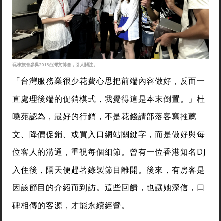
玩味旅舍參與2015台灣文博會，引人關注。
「台灣服務業很少花費心思把前端內容做好，反而一
直處理後端的促銷模式，我覺得這是本末倒置。」杜
曉苑認為，最好的行銷，不是花錢請部落客寫推薦
文、降價促銷、或買入口網站關鍵字，而是做好與每
位客人的溝通，重視每個細節。曾有一位香港知名DJ
入住後，隔天便趕著錄製節目離開。後來，有房客是
因該節目的介紹而到訪。這些回饋，也讓她深信，口
碑相傳的客源，才能永續經營。