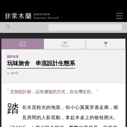
女力故事
觀點專欄
2018
JAN 26
19221
0
焦點企劃
設計生活
社會企業
玩味旅舍 串流設計生態系
認識我們
by
廖智賢
支持設計師，以有價值的方式，在台灣生存。
踏
在水泥粉光的地面，你小心翼翼穿過走廊，瞧
見房間的人影晃動，拿起木桌上的槍枝開火。