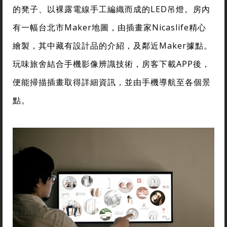
的凳子、以裸露電線手工編織而成的LED吊燈。房內
有一幅台北市Maker地圖，由插畫家Nicaslife精心
繪製，其中藏有設計品的介紹，及鄰近Maker據點。
玩味旅舍結合手機影像辨識技術，房客下載APP後，
便能掃描插畫取得詳細資訊，並由手機導航至各個景
點。