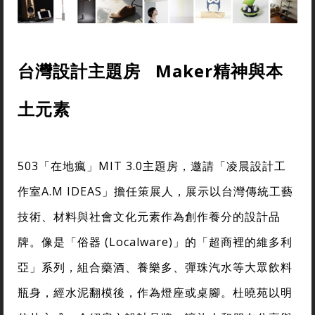
台灣設計主題房 Maker精神與本
土元素
503「在地瘋」MIT 3.0主題房，邀請「凌晨設計工
作室A.M IDEAS」擔任策展人，展示以台灣傳統工藝
技術、材料與社會文化元素作為創作養分的設計品
牌。像是「俗器 (Localware)」的「超商裡的維多利
亞」系列，組合藥酒、養樂多、彈珠汽水等大眾飲料
瓶身，經水泥翻模後，作為燈座或桌腳。杜曉苑以明