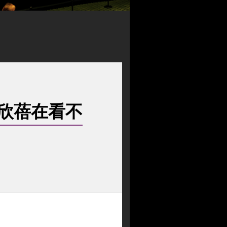
欣蓓在看不