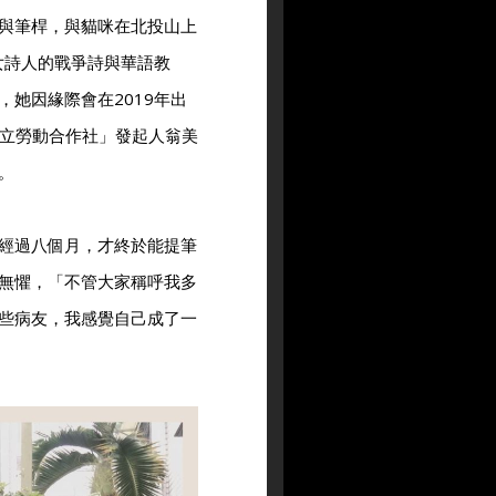
與筆桿，與貓咪在北投山上
女詩人的戰爭詩與華語教
她因緣際會在2019年出
立勞動合作社」發起人翁美
。
經過八個月，才終於能提筆
無懼，「不管大家稱呼我多
些病友，我感覺自己成了一