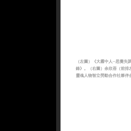
（左圖）《大霧中人─思覺失
錄》。（右圖）余欣蓓（前排
靈魂人物智立勞動合作社夥伴