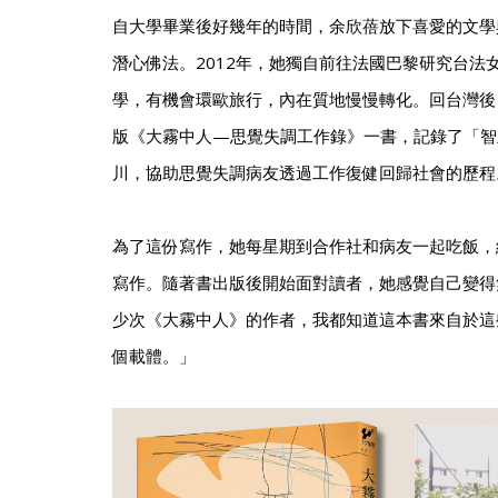
自大學畢業後好幾年的時間，余欣蓓放下喜愛的文學
潛心佛法。2012年，她獨自前往法國巴黎研究台法
學，有機會環歐旅行，內在質地慢慢轉化。回台灣後，
版《大霧中人—思覺失調工作錄》一書，記錄了「智
川，協助思覺失調病友透過工作復健回歸社會的歷程
為了這份寫作，她每星期到合作社和病友一起吃飯，
寫作。隨著書出版後開始面對讀者，她感覺自己變得
少次《大霧中人》的作者，我都知道這本書來自於這
個載體。」