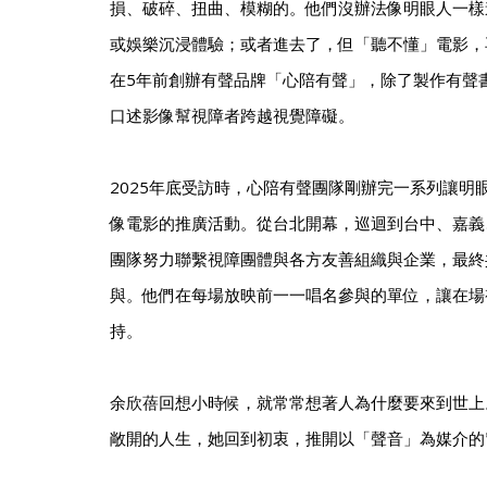
損、破碎、扭曲、模糊的。他們沒辦法像明眼人一樣
或娛樂沉浸體驗；或者進去了，但「聽不懂」電影，
在5年前創辦有聲品牌「心陪有聲」，除了製作有聲
口述影像幫視障者跨越視覺障礙。
2025年底受訪時，心陪有聲團隊剛辦完一系列讓明
像電影的推廣活動。從台北開幕，巡迴到台中、嘉義
團隊努力聯繫視障團體與各方友善組織與企業，最終共
與。他們在每場放映前一一唱名參與的單位，讓在場
持。
余欣蓓回想小時候，就常常想著人為什麼要來到世上
敞開的人生，她回到初衷，推開以「聲音」為媒介的