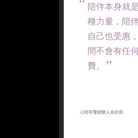
陪伴本身就
種力量，陪
自己也受惠
間不會有任
費。
心陪有聲創辦人余欣蓓。