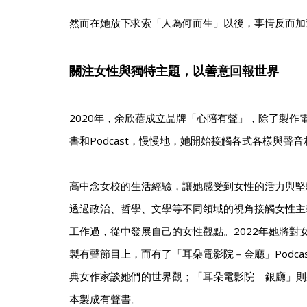
然而在她放下求索「人為何而生」以後，事情反而加
關注女性與獨特主題，以善意回報世界
2020年，余欣蓓成立品牌「心陪有聲」，除了製作
書和Podcast，慢慢地，她開始接觸各式各樣與聲
高中念女校的生活經驗，讓她感受到女性的活力與堅
透過政治、哲學、文學等不同領域的視角接觸女性主
工作過，從中發展自己的女性觀點。2022年她將對
製有聲節目上，而有了「耳朵電影院－金廳」Podca
典女作家談她們的世界觀；「耳朵電影院—銀廳」則
本製成有聲書。