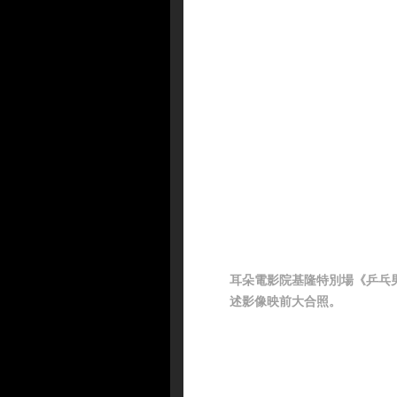
耳朵電影院基隆特別場《乒乓
述影像映前大合照。