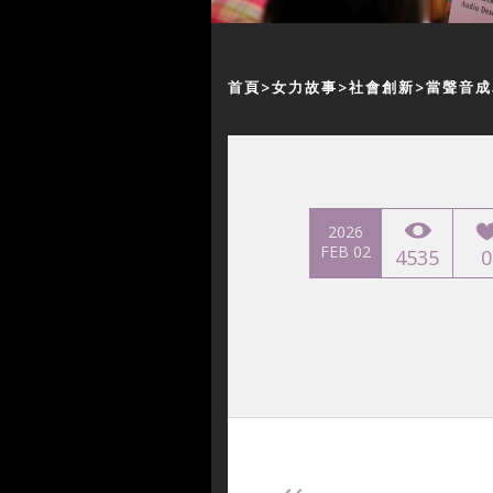
首頁
女力故事
社會創新
當聲音成
2026
FEB 02
4535
0