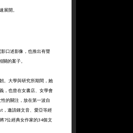
速展開。
電影口述影像，也推出有聲
音相關的案子。
韌。大學與研究所期間，她
義，也曾在女書店、女學會
女性的關注，放在第一波自
st，邀請鍾文音、愛亞等經
將7位經典女作家的34個文