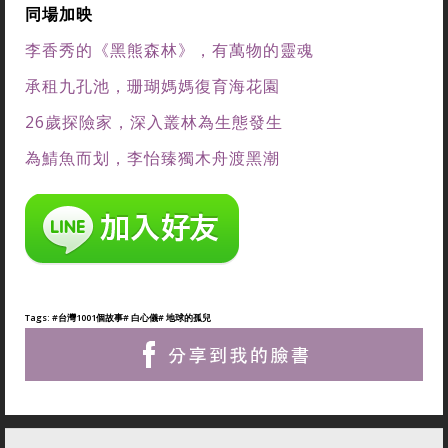
同場加映
李香秀的《黑熊森林》，有萬物的靈魂
承租九孔池，珊瑚媽媽復育海花園
26歲探險家，深入叢林為生態發生
為鯖魚而划，李怡臻獨木舟渡黑潮
Tags:
#台灣1001個故事
# 白心儀
# 地球的孤兒