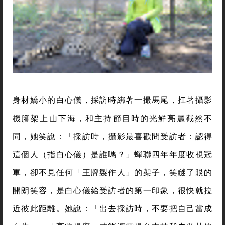
身材嬌小的白心儀，採訪時綁著一撮馬尾，扛著攝影
機腳架上山下海，和主持節目時的光鮮亮麗截然不
同，她笑說：「採訪時，攝影最喜歡問受訪者：認得
這個人（指白心儀）是誰嗎？」蟬聯四年年度收視冠
軍，卻不見任何「王牌製作人」的架子，笑瞇了眼的
開朗笑容，是白心儀給受訪者的第一印象，很快就拉
近彼此距離。她說：「出去採訪時，不要把自己當成