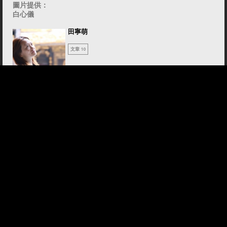
圖片提供：
白心儀
田寧萌
文章 10
遊走不同媒體20年，從五光十色的鏡頭前，到確定喜愛文字的深
度表現， 勇於挑戰不同領域新聞，要打破「就是穿裙子跑新聞！」的偏頗定位。 喜歡旅
遊、喜歡觀察社會各角色不同面色，喜歡看電影，更擅長將劇情融入時事，帶給讀者不同
省思，希望以女性獨特細膩感去發掘更多動人故事。
土地關懷
從養麴開始親手做，徐媽媽醬油找回阿嬤的醍醐味
土地關懷
RCA廢水上黑白對奕，想像一個不苦勞的未來