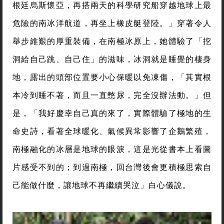
根廷烏斯懷亞，再搭兩天的科學研究船穿越地球上最
危險的南冰洋航道，再坐上橡皮艇登陸。」穿著令人
舉步維艱的厚重裝備，在南極冰原上，她體驗了「挖
洞給自己跳、自己住」的滋味，冰洞就是睡覺的棲身
地，露出的頭部位置要小心保暖以免凍傷，「其實根
本冷到睡不著，而且一直憋尿，完全沒辦法動。」但
是，「我好慶幸自己真的來了，實際體驗了極地的生
命史詩，看著全球暖化、氣候異常影響了企鵝繁殖，
南極融化的冰層是地球的眼淚，這是光從書本上看圖
片感受不到的；到過南極，回台灣後會更積極思索自
己能做什麼，讓地球不再繼續哭泣」白心儀說。