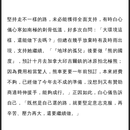
堅持走不一樣的路，未必能獲得全面支持，有時白心
儀心寒如南極的刺骨低溫，好多次自問：「大環境這
樣，還能做下去嗎？」但總在幾乎放棄時有及時雨出
現，支持她繼續。「『地球的孤兒』後要做『熊的國
度』，預計十月去加拿大邱吉爾鎮的冰原拍北極熊；
因為費用相當驚人，熊車更要一年前預訂，本來經費
不夠，已經做了今年去不成的準備，沒想到又有贊助
商適時伸援手，能夠成行。」正因如此，白心儀告訴
自己，「既然是自己選的路，就要堅定意志克服，再
辛苦、壓力再大，還要繼續做。」