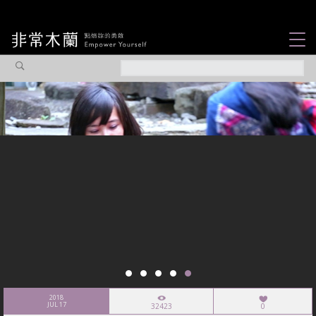
女力故事
觀點專欄
焦點企劃
社會企業
認識我們
2018
JUL 17
32423
0