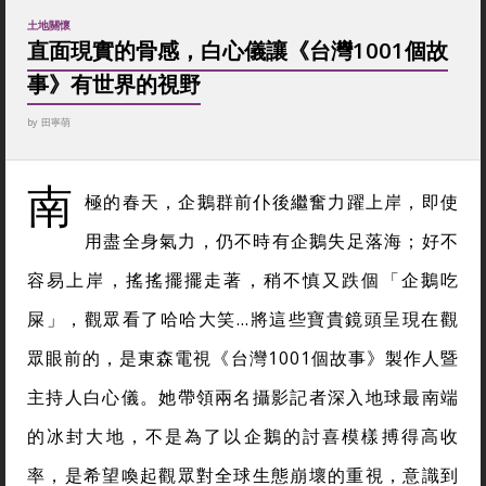
土地關懷
直面現實的骨感，白心儀讓《台灣1001個故
事》有世界的視野
by
田寧萌
南
極的春天，企鵝群前仆後繼奮力躍上岸，即使
用盡全身氣力，仍不時有企鵝失足落海；好不
容易上岸，搖搖擺擺走著，稍不慎又跌個「企鵝吃
屎」，觀眾看了哈哈大笑…將這些寶貴鏡頭呈現在觀
眾眼前的，是東森電視《台灣1001個故事》製作人暨
主持人白心儀。她帶領兩名攝影記者深入地球最南端
的冰封大地，不是為了以企鵝的討喜模樣搏得高收
率，是希望喚起觀眾對全球生態崩壞的重視，意識到