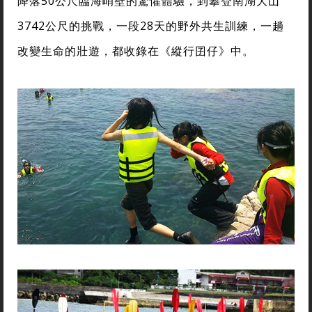
降落50公尺臨海峭壁的驚懼體驗，到攀登南湖大山
3742公尺的挑戰，一段28天的野外共生訓練，一趟
改變生命的壯遊，都收錄在《縱行囝仔》中。