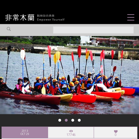
女力故事
觀點專欄
焦點企劃
社會企業
認識我們
2013
OCT 29
17746
0