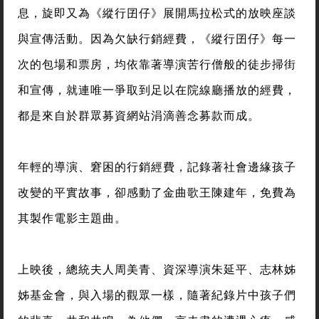
息，旋即又為《縱行囝仔》展開馬拉松式的放映座談
與宣傳活動。因為欠缺行銷經費，《縱行囝仔》每一
次的包場和票房，均依靠著導演苦行僧般的徒步掃街
和宣傳，就連唯一爭取到足以在院線廳播放的經費，
都是來自於群眾募資網站涓滴善念募款而成。
年輕的導演、窘困的行銷經費，記錄著社會邊緣孩子
改變的平實故事，卻感動了金曲歌王陳建年，免費為
其製作電影主題曲。
上映後，總統夫人周美青、資深導演朱延平、志林姊
姊基金會，與入場的觀眾一樣，隨著紀錄片中孩子們