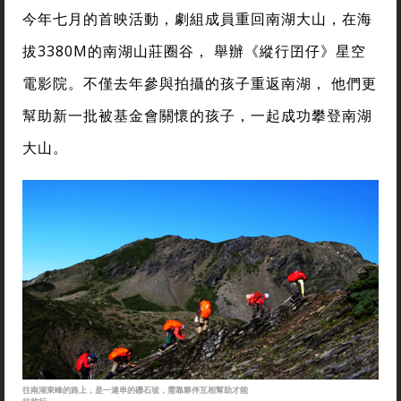
今年七月的首映活動，劇組成員重回南湖大山，在海
拔3380M的南湖山莊圈谷， 舉辦《縱行囝仔》星空
電影院。不僅去年參與拍攝的孩子重返南湖， 他們更
幫助新一批被基金會關懷的孩子，一起成功攀登南湖
大山。
往南湖東峰的路上，是一連串的礫石坡，需靠夥伴互相幫助才能