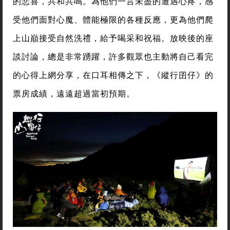
的悲喜，共和共鳴。為他們一言未盡的遭遇心疼，感
受他們面對心魔、體能極限的各種反應，更為他們爬
上山巔接受自然洗禮，給予喝采和祝福。放映後的座
談討論，總是非常踴躍，許多觀眾也主動將自己看完
的心得上網分享，在口耳相傳之下，《縱行囝仔》的
票房成績，遠遠超過當初預期。